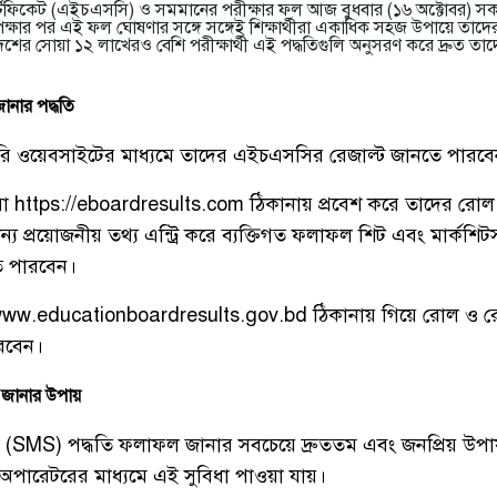
র্টিফিকেট (এইচএসসি) ও সমমানের পরীক্ষার ফল আজ বুধবার (১৬ অক্টোবর) সক
েক্ষার পর এই ফল ঘোষণার সঙ্গে সঙ্গেই শিক্ষার্থীরা একাধিক সহজ উপায়ে ত
শের সোয়া ১২ লাখেরও বেশি পরীক্ষার্থী এই পদ্ধতিগুলি অনুসরণ করে দ্রুত ত
নার পদ্ধতি
রকারি ওয়েবসাইটের মাধ্যমে তাদের এইচএসসির রেজাল্ট জানতে পারবে
থীরা https://eboardresults.com ঠিকানায় প্রবেশ করে তাদের রোল 
ান্য প্রয়োজনীয় তথ্য এন্ট্রি করে ব্যক্তিগত ফলাফল শিট এবং মার্কশিটসহ
 পারবেন।
া www.educationboardresults.gov.bd ঠিকানায় গিয়ে রোল ও রেজিস
ারবেন।
 জানার উপায়
া (SMS) পদ্ধতি ফলাফল জানার সবচেয়ে দ্রুততম এবং জনপ্রিয় উপায়
ারেটরের মাধ্যমে এই সুবিধা পাওয়া যায়।