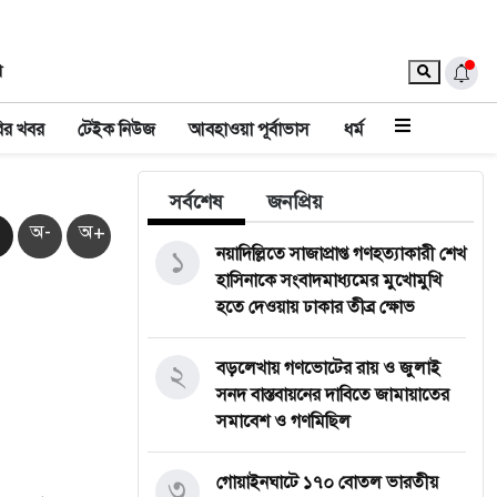
া
ির খবর
টেইক নিউজ
আবহাওয়া পূর্বাভাস
ধর্ম
সর্বশেষ
জনপ্রিয়
অ-
অ+
১
নয়াদিল্লিতে সাজাপ্রাপ্ত গণহত্যাকারী শেখ
হাসিনাকে সংবাদমাধ্যমের মুখোমুখি
হতে দেওয়ায় ঢাকার তীব্র ক্ষোভ
২
বড়লেখায় গণভোটের রায় ও জুলাই
সনদ বাস্তবায়নের দাবিতে জামায়াতের
সমাবেশ ও গণমিছিল
৩
গোয়াইনঘাটে ১৭০ বোতল ভারতীয়