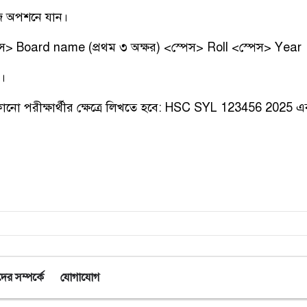
জ অপশনে যান।
স> Board name (প্রথম ৩ অক্ষর) <স্পেস> Roll <স্পেস> Year
ে।
োনো পরীক্ষার্থীর ক্ষেত্রে লিখতে হবে: HSC SYL 123456 2025 
র সম্পর্কে
যোগাযোগ