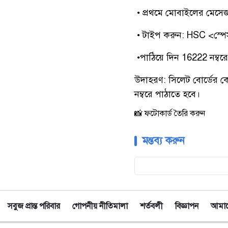
• প্রথমে মোবাইলের মেসে
• টাইপ করুন: HSC <স্পে
•পাঠিয়ে দিন 16222 নম্বর
উদাহরণ: সিলেট বোর্ডের ক
নম্বরে পাঠাতে হবে।
📸 ফটোকার্ড তৈরি করুন
মন্তব্য করুন
সবুজ প্রান্ত পরিবার
গোপনীয় নীতিমালা
শর্তবলী
বিজ্ঞাপন
আমাদে