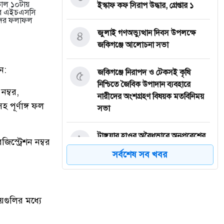
াল ১০টায়
ইস্কাফ কফ সিরাপ উদ্ধার, গ্রেপ্তার ১
াদের এইচএসসি
াদের ফলাফল
৪
জুলাই গণঅভ্যুত্থান দিবস উপলক্ষে
জকিগঞ্জে আলোচনা সভা
ন:
৫
জকিগঞ্জে নিরাপদ ও টেকসই কৃষি
নিশ্চিতে জৈবিক উপাদান ব্যবহারে
নম্বর,
নারীদের অংশগ্রহণ বিষয়ক মতবিনিময়
 পূর্ণাঙ্গ ফল
সভা
৬
টাঙ্গুয়ার হাওর অবৈধভাবে অনুপ্রবেশের
্ট্রেশন নম্বর
দায়ে ৬ হাউসবোটে কে জরিমানা
সর্বশেষ সব খবর
৭
সেপ্টেম্বর থেকে সিলেট ওসমানী
বিমানবন্দরে ফের বিদেশি ফ্লাইট চালু
করছে সালামএয়ার
গুলির মধ্যে