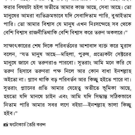
করার বিষয়টা হইল অতীতে আমার কাজ আছে, সেবা আছে। তো
মানুষের আমরা ব্যতিক্রমভাবে যদি সেবাদিতাম পারি, বুঝাইতাম
পারি। তো আমার বিশ্বাস যে মানুষ এখন নিঃসন্দেহে সব থেকে
বেশি বিশ্বাস রাজনীতিথাকি বেশি বিশ্বাস করে তরুণ অকলরে।”
‎সাক্ষাৎকারের শেষ দিকে পরিবর্তনের আশাবাদ ব্যক্ত করে মুরাদ
বলেন, “যত মানুষ আছে—মহিলা, পুরুষ, প্রত্যেকটা সেক্টরের
মানুষে জানে যে তরুণরাও পারবো। সুতরাং আমি মনে করি যে
তরুণ হিসাবে তরুণরা পক্ষ নিলে আর কোন বাধা ইনশল্লাহ
অইতো না। প্লাান থাকি বড় পরিবর্তন আর কিচ্ছু হইতে পারে না।
সুতরাং প্লাানের প্রতি আমার যেহেতু অতীতে ভূমিকা আছে,
হয়তো যদি মানষে চাইন এবং আমি যদি সিদ্ধান্ত সঠিকভাবে
নিতাম পারি আমার সবর লগে বইয়া—ইনশল্লাহ ভালা কিচ্ছু
হইব।”
📸 ফটোকার্ড তৈরি করুন