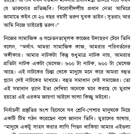
হইছে। আপনি যখন বতর্মান মাননীয় প্রধানমন্ত্রী তানরে সবে কইন
যে তারুণ্যের প্রতিচ্ছবি। বিরোধীদলীয় প্রধান নেতা আমিরে
জামাতে কইন যে ২০ বছর বয়সী তরুণ যুবক তাইন। সুতরাং আর
আমি নিজে ডাইরেক্ট তরুণ।”
‎নিজের সামাজিক ও সচেতনতামূলক কাজের উদাহরণ টেনে তিনি
বলেন, “অর্থাৎ আমরা সামাজিক কাজ, আমরার পরিবর্তনের
অঙ্গীকার। আমার নাটকটা কিন্তু শুধুমাত্র নাটক নায়, আমরার
প্রতিটা নাটক একটা মেসেজ। ৬০০ টা নাটক, ৬০০ টা মেসেজ
আছে। এই নাটকের চিন্তা থেকে মানুষে মনে করে আমরা বহুত
প্ল্যান দেই নাটকের মাধ্যমে। বহুত সমাধান দেই সমাজের। তো
এই সমাধান প্ল্যান ইতা দেখিয়া অনেকে মনে করছে যে মুরাদ
হয়তো এই এরকম জায়গা আইলে ভালা কিচ্ছু অইবো।
‎নির্বাচনী প্রস্তুতির অংশ হিসেবে সব শ্রেণি-পেশার মানুষকে নিয়ে
একটি টিম গঠন করেছেন বলে জানান তিনি। মুরাদের ভাষায়,
“মানুষে একটু সাহস করার লাগি পিছন থাকিয়া আমার এইগুলা