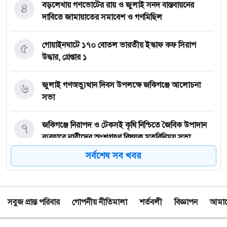
৪
বড়লেখায় গণভোটের রায় ও জুলাই সনদ বাস্তবায়নের
দাবিতে জামায়াতের সমাবেশ ও গণমিছিল
৫
গোয়াইনঘাটে ১৭০ বোতল ভারতীয় ইস্কাফ কফ সিরাপ
উদ্ধার, গ্রেপ্তার ১
৬
জুলাই গণঅভ্যুত্থান দিবস উপলক্ষে জকিগঞ্জে আলোচনা
সভা
৭
জকিগঞ্জে নিরাপদ ও টেকসই কৃষি নিশ্চিতে জৈবিক উপাদান
ব্যবহারে নারীদের অংশগ্রহণ বিষয়ক মতবিনিময় সভা
সর্বশেষ সব খবর
৮
টাঙ্গুয়ার হাওর অবৈধভাবে অনুপ্রবেশের দায়ে ৬ হাউসবোটে
কে জরিমানা
সবুজ প্রান্ত পরিবার
গোপনীয় নীতিমালা
শর্তবলী
বিজ্ঞাপন
আমাদে
৯
সেপ্টেম্বর থেকে সিলেট ওসমানী বিমানবন্দরে ফের বিদেশি
ফ্লাইট চালু করছে সালামএয়ার