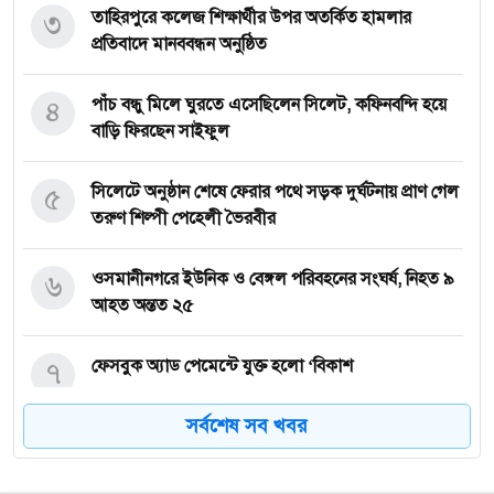
৩
তাহিরপুরে কলেজ শিক্ষার্থীর উপর অতর্কিত হামলার
প্রতিবাদে মানববন্ধন অনুষ্ঠিত
৪
পাঁচ বন্ধু মিলে ঘুরতে এসেছিলেন সিলেট, কফিনবন্দি হয়ে
বাড়ি ফিরছেন সাইফুল
৫
সিলেটে অনুষ্ঠান শেষে ফেরার পথে সড়ক দুর্ঘটনায় প্রাণ গেল
তরুণ শিল্পী পেহেলী ভৈরবীর
৬
ওসমানীনগরে ইউনিক ও বেঙ্গল পরিবহনের সংঘর্ষ, নিহত ৯
আহত অন্তত ২৫
৭
ফেসবুক অ্যাড পেমেন্টে যুক্ত হলো ‘বিকাশ
সর্বশেষ সব খবর
৮
সিলেটে চার বছরের শিশু ফাহিমা ধর্ষণ ও হত্যা মামলায়
জাকিরের ফাঁসি, ৫ লাখ টাকা জরিমানা