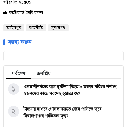
পরিণত হয়েছে।
📸 ফটোকার্ড তৈরি করুন
তাহিরপুর
রাজনীতি
সুনামগঞ্জ
মন্তব্য করুন
সর্বশেষ
জনপ্রিয়
১
‎ওসমানীনগরের বাস দুর্ঘটনা: নিহত ৯ জনের পরিচয় শনাক্ত,
স্বজনদের কাছে মরদেহ হস্তান্তর শুরু
২
টাঙ্গুয়ার হাওরে গোসল করতে নেমে পানিতে ডুবে
সিরাজগঞ্জের পর্যটকের মৃত্যু