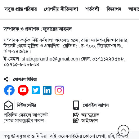
সবুজ প্রান্ত পরিবার
গোপনীয় নীতিমালা
শর্তবলী
বিজ্ঞাপন
আমাদে
৯
নয়াদিল্লিতে সাজাপ্রাপ্ত গণহত্যাকারী শেখ হাসিনাকে
সংবাদমাধ্যমের মুখোমুখি হতে দেওয়ায় ঢাকার তীব্র ক্ষোভ
সম্পাদক ও প্রকাশক : জুবায়ের আহমদ
১০
বড়লেখায় গণভোটের রায় ও জুলাই সনদ বাস্তবায়নের
সম্পাদক কর্তৃক নিউ বর্নমালা অফসেড প্রেস, রাজা ম্যানশন,জিন্দাবাজার,
দাবিতে জামায়াতের সমাবেশ ও গণমিছিল
সিলেট থেকে মুদ্রিত ও প্রকাশিত। রেজি নং : চ-৭০০, ডিক্লারেশন নং:
সিল-১৪৩/১৪।
ই-মেইল:
shabujprantho@gmail.com
ফোন: ০১৭১১২২৪৫৯৮,
১১
গোয়াইনঘাটে ১৭০ বোতল ভারতীয় ইস্কাফ কফ সিরাপ
০১৭১৫-৮০৮৮০৪
উদ্ধার, গ্রেপ্তার ১
সোশ্যাল মিডিয়া
১২
জুলাই গণঅভ্যুত্থান দিবস উপলক্ষে জকিগঞ্জে আলোচনা
সভা
নিউজলেটার
মোবাইল অ্যাপস
১৩
জকিগঞ্জে নিরাপদ ও টেকসই কৃষি নিশ্চিতে জৈবিক উপাদান
প্রতিদিন মেইলে আপডেট
অ্যান্ড্রয়েড
ব্যবহারে নারীদের অংশগ্রহণ বিষয়ক মতবিনিময় সভা
পেতে সাবস্ক্রাইব করুন।
আইফোন
১৪
টাঙ্গুয়ার হাওর অবৈধভাবে অনুপ্রবেশের দায়ে ৬ হাউসবোটে
স্বত্ব © সবুজ প্রান্ত মিডিয়া
এই ওয়েবসাইটের কোনো লেখা, ছবি, ভিডিও