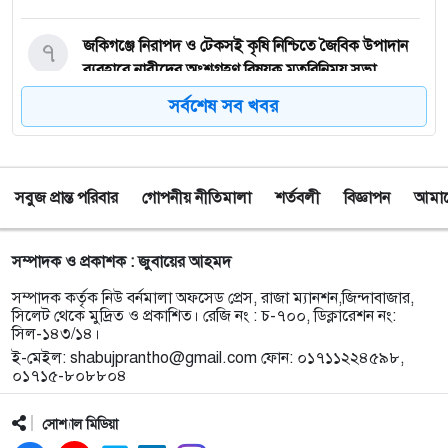
৭
জকিগঞ্জে নিরাপদ ও টেকসই কৃষি নিশ্চিতে জৈবিক উপাদান
ব্যবহারে নারীদের অংশগ্রহণ বিষয়ক মতবিনিময় সভা
সর্বশেষ সব খবর
৮
টাঙ্গুয়ার হাওর অবৈধভাবে অনুপ্রবেশের দায়ে ৬ হাউসবোটে
কে জরিমানা
সবুজ প্রান্ত পরিবার
গোপনীয় নীতিমালা
শর্তবলী
বিজ্ঞাপন
আমাদে
৯
সেপ্টেম্বর থেকে সিলেট ওসমানী বিমানবন্দরে ফের বিদেশি
ফ্লাইট চালু করছে সালামএয়ার
সম্পাদক ও প্রকাশক : জুবায়ের আহমদ
১০
জকিগঞ্জে প্রাইম মিনিস্টার্স গোল্ডকাপ ফুটবল টুর্নামেন্ট
সম্পাদক কর্তৃক নিউ বর্নমালা অফসেড প্রেস, রাজা ম্যানশন,জিন্দাবাজার,
উপলক্ষে প্রস্তুতিমূলক সভা
সিলেট থেকে মুদ্রিত ও প্রকাশিত। রেজি নং : চ-৭০০, ডিক্লারেশন নং:
সিল-১৪৩/১৪।
ই-মেইল:
shabujprantho@gmail.com
ফোন: ০১৭১১২২৪৫৯৮,
১১
যশোরের স্কুলছাত্রীকে নিয়ে সিলেটে আত্মগোপন, মাজার
০১৭১৫-৮০৮৮০৪
গেট থেকে গ্রেফতার হবিগঞ্জের যুবক
সোশ্যাল মিডিয়া
১২
বালাউটে ফ্রি চক্ষু চিকিৎসা ক্যাম্প : প্রায় ৫ শত রোগী