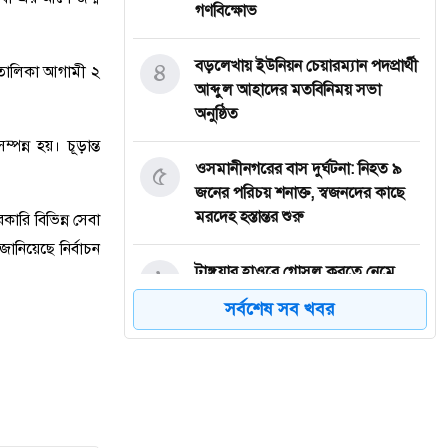
গণবিক্ষোভ
৪
বড়লেখায় ইউনিয়ন চেয়ারম্যান পদপ্রার্থী
 তালিকা আগামী ২
আব্দুল আহাদের মতবিনিময় সভা
অনুষ্ঠিত
্পন্ন হয়। চূড়ান্ত
৫
‎ওসমানীনগরের বাস দুর্ঘটনা: নিহত ৯
জনের পরিচয় শনাক্ত, স্বজনদের কাছে
মরদেহ হস্তান্তর শুরু
রি বিভিন্ন সেবা
ানিয়েছে নির্বাচন
৬
টাঙ্গুয়ার হাওরে গোসল করতে নেমে
পানিতে ডুবে সিরাজগঞ্জের পর্যটকের
সর্বশেষ সব খবর
মৃত্যু
৭
তাহিরপুরে কলেজ শিক্ষার্থীর উপর
অতর্কিত হামলার প্রতিবাদে মানববন্ধন
অনুষ্ঠিত