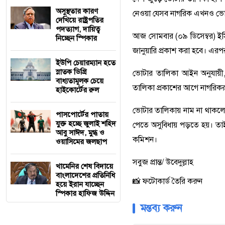
অসুস্থতার কারণ
নেওয়া যেসব নাগরিক এখনও ভোটা
দেখিয়ে রাষ্ট্রপতির
পদত্যাগ, দায়িত্ব
আজ সোমবার (০৯ ডিসেম্বর) ইস
নিচ্ছেন স্পিকার
জানুয়ারি প্রকাশ করা হবে। এরপ
ইউপি চেয়ারম্যান হতে
স্নাতক ডিগ্রি
ভো
টার তালিকা আইন অনুযায়ী, প্
বাধ্যতামূলক চেয়ে
তালিকা প্রকাশের আগে নাগরিকর
হাইকোর্টের রুল
ভোটার তালিকায় নাম না থাকলে
পাসপোর্টের পাতায়
যুক্ত হচ্ছে জুলাই শহিদ
পেতে অসুবিধায় পড়তে হয়। তাই ন
আবু সাঈদ, মুগ্ধ ও
কমিশন।
ওয়াসিমের জলছাপ
সবুজ প্রান্ত/ উবেদুল্লাহ
খামেনির শেষ বিদায়ে
বাংলাদেশের প্রতিনিধি
📸 ফটোকার্ড তৈরি করুন
হয়ে ইরান যাচ্ছেন
স্পিকার হাফিজ উদ্দিন
মন্তব্য করুন