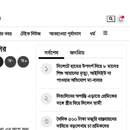
া
ির খবর
টেইক নিউজ
আবহাওয়া পূর্বাভাস
ধর্ম
ির
সর্বশেষ
জনপ্রিয়
অ-
অ+
১
সিলেটে হামের উপসর্গ নিয়ে ৮ মাসের
শিশু আয়ানের মৃত্যু, আইসিইউ না
পাওয়ার অভিযোগ মা-বাবার
২
নিত্যদিনের অশান্তি এড়াতে প্রেমিকের
সঙ্গে স্ত্রীর বিয়ে দিলেন স্বামী
৩
দৈনিক ৫০০ টাকা মজুরি বাস্তবায়নের
দাবিতে বড়লেখায় চা শ্রমিকদের
ি বা এর আগে জন্ম