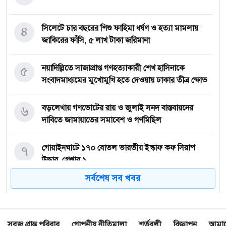
৪
সিলেটে চার বছরের শিশু ফাহিমা ধর্ষণ ও হত্যা মামলায়
জাকিরের ফাঁসি, ৫ লাখ টাকা জরিমানা
৫
নয়াদিল্লিতে সাজাপ্রাপ্ত গণহত্যাকারী শেখ হাসিনাকে
সংবাদমাধ্যমের মুখোমুখি হতে দেওয়ায় ঢাকার তীব্র ক্ষোভ
৬
বড়লেখায় গণভোটের রায় ও জুলাই সনদ বাস্তবায়নের
দাবিতে জামায়াতের সমাবেশ ও গণমিছিল
৭
গোয়াইনঘাটে ১৭০ বোতল ভারতীয় ইস্কাফ কফ সিরাপ
উদ্ধার, গ্রেপ্তার ১
সর্বশেষ সব খবর
৮
জুলাই গণঅভ্যুত্থান দিবস উপলক্ষে জকিগঞ্জে আলোচনা
সভা
সবুজ প্রান্ত পরিবার
গোপনীয় নীতিমালা
শর্তবলী
বিজ্ঞাপন
আমাদে