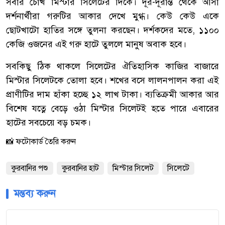
সবার চোখ মিস্টার সিলেটের দিকে। দূর-দূরান্ত থেকে আসা
দর্শনার্থীরা গরুটির আকার দেখে মুগ্ধ। কেউ কেউ একে
ছোটখাটো হাতির সঙ্গে তুলনা করছেন। দর্শকদের মতে, ১১০০
কেজি ওজনের এই গরু হাটে তুললে মানুষ অবাক হবে।
সবকিছু ঠিক থাকলে সিলেটের ঐতিহাসিক কাজির বাজারে
মিস্টার সিলেটকে তোলা হবে। শখের বসে লালনপালন করা এই
প্রাণীটির দাম হাঁকা হচ্ছে ১২ লাখ টাকা। ব্যতিক্রমী আকার আর
বিশেষ যত্নে বেড়ে ওঠা মিস্টার সিলেটই হতে পারে এবারের
হাটের সবচেয়ে বড় চমক।
📸 ফটোকার্ড তৈরি করুন
কুরবানির পশু
কুরবানির হাট
মিস্টার সিলেট
সিলেটে
মন্তব্য করুন