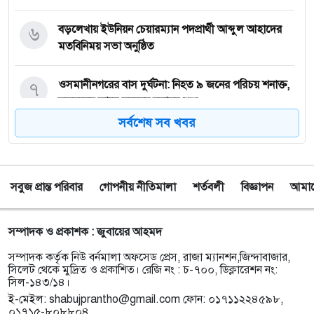
৬
বড়লেখায় ইউনিয়ন চেয়ারম্যান পদপ্রার্থী আব্দুল আহাদের
মতবিনিময় সভা অনুষ্ঠিত
৭
‎ওসমানীনগরের বাস দুর্ঘটনা: নিহত ৯ জনের পরিচয় শনাক্ত,
স্বজনদের কাছে মরদেহ হস্তান্তর শুরু
সর্বশেষ সব খবর
৮
টাঙ্গুয়ার হাওরে গোসল করতে নেমে পানিতে ডুবে
সিরাজগঞ্জের পর্যটকের মৃত্যু
সবুজ প্রান্ত পরিবার
গোপনীয় নীতিমালা
শর্তবলী
বিজ্ঞাপন
আমাদে
৯
তাহিরপুরে কলেজ শিক্ষার্থীর উপর অতর্কিত হামলার
প্রতিবাদে মানববন্ধন অনুষ্ঠিত
সম্পাদক ও প্রকাশক : জুবায়ের আহমদ
১০
পাঁচ বন্ধু মিলে ঘুরতে এসেছিলেন সিলেট, কফিনবন্দি হয়ে
সম্পাদক কর্তৃক নিউ বর্নমালা অফসেড প্রেস, রাজা ম্যানশন,জিন্দাবাজার,
বাড়ি ফিরছেন সাইফুল
সিলেট থেকে মুদ্রিত ও প্রকাশিত। রেজি নং : চ-৭০০, ডিক্লারেশন নং:
সিল-১৪৩/১৪।
ই-মেইল:
shabujprantho@gmail.com
ফোন: ০১৭১১২২৪৫৯৮,
১১
সিলেটে অনুষ্ঠান শেষে ফেরার পথে সড়ক দুর্ঘটনায় প্রাণ গেল
০১৭১৫-৮০৮৮০৪