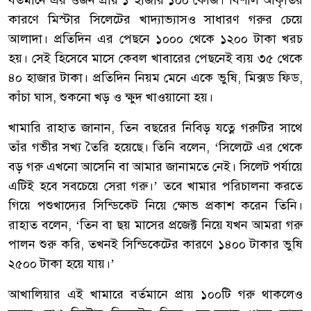
বর্তমানে এর ওজন প্রায় ১ হাজার ১০০ কেজি। বিশাল আকৃতির
কারণে মিস্টার সিলেটের খাদ্যাভ্যাসও সাধারণ গরুর চেয়ে
আলাদা। প্রতিদিন এর পেছনে ১০০০ থেকে ১২০০ টাকা খরচ
হয়। সেই হিসেবে মাসে কেবল খাবারের পেছনেই ব্যয় ৩৫ থেকে
৪০ হাজার টাকা। প্রতিদিন নিয়ম মেনে একে ভুষি, মিক্সড ফিড,
কাঁচা ঘাস, শুকনো খড় ও ক্ষুদ খাওয়ানো হয়।
খামারি রাহাত জানান, তিন বছরের নিবিড় যত্নে গরুটির সাথে
তাঁর গভীর সখ্য তৈরি হয়েছে। তিনি বলেন, ‘সিলেটে এর থেকে
বড় গরু এখনো আসেনি বা আমার জানামতে নেই। সিলেট পর্যায়ে
এটিই হবে সবচেয়ে সেরা গরু।’ তবে খামার পরিচালনা করতে
গিয়ে পশুখাদ্যের সিন্ডিকেট নিয়ে ক্ষোভ প্রকাশ করেন তিনি।
রাহাত বলেন, ‘তিন বা ছয় মাসের প্রজেক্ট নিয়ে যখন আমরা গরু
পালন শুরু করি, তখনই সিন্ডিকেটের কারণে ১৪০০ টাকার ভুষি
২৫০০ টাকা হয়ে যায়।’
আখালিয়ার এই খামারে বর্তমানে প্রায় ১০০টি গরু থাকলেও