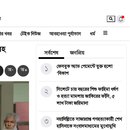
া
ির খবর
টেইক নিউজ
আবহাওয়া পূর্বাভাস
ধর্ম
সহ
সর্বশেষ
জনপ্রিয়
১
ফেসবুক অ্যাড পেমেন্টে যুক্ত হলো
অ-
অ+
‘বিকাশ
২
সিলেটে চার বছরের শিশু ফাহিমা ধর্ষণ
ও হত্যা মামলায় জাকিরের ফাঁসি, ৫
লাখ টাকা জরিমানা
৩
নয়াদিল্লিতে সাজাপ্রাপ্ত গণহত্যাকারী শেখ
হাসিনাকে সংবাদমাধ্যমের মুখোমুখি