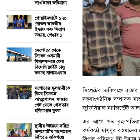
লাখ টাকা জরিমানা
গোয়াইনঘাটে ১৭০
বোতল ভারতীয়
ইস্কাফ কফ সিরাপ
উদ্ধার, গ্রেপ্তার ১
সেপ্টেম্বর থেকে
সিলেট ওসমানী
বিমানবন্দরে ফের
বিদেশি ফ্লাইট চালু
করছে সালামএয়ার
যশোরের স্কুলছাত্রীকে
সিলেটের জকিগঞ্জে রাস
নিয়ে সিলেটে
সহসাংগঠনিক সম্পাদক মা
আত্মগোপন, মাজার
গেট থেকে গ্রেফতার
জুডিসিয়াল ম্যাজিস্ট্রেট 
হবিগঞ্জের যুবক
‎এর আগে গত বৃহস্পতিব
স্থানীয় উন্নয়নে দরিদ্র
কর্মকর্তা মাসুদুর রহমানের
জনগোষ্ঠীর অংশগ্রহণ
নিশ্চিতে জকিগঞ্জে
বিপুল পরিমাণ ইট উদ্ধার