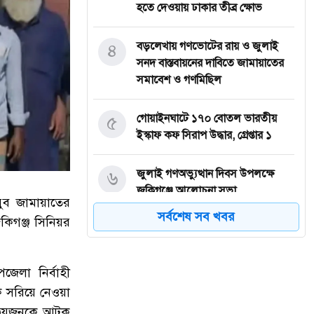
হতে দেওয়ায় ঢাকার তীব্র ক্ষোভ
৪
বড়লেখায় গণভোটের রায় ও জুলাই
সনদ বাস্তবায়নের দাবিতে জামায়াতের
সমাবেশ ও গণমিছিল
৫
গোয়াইনঘাটে ১৭০ বোতল ভারতীয়
ইস্কাফ কফ সিরাপ উদ্ধার, গ্রেপ্তার ১
৬
জুলাই গণঅভ্যুত্থান দিবস উপলক্ষে
জকিগঞ্জে আলোচনা সভা
ুব জামায়াতের
সর্বশেষ সব খবর
িগঞ্জ সিনিয়র
৭
জকিগঞ্জে নিরাপদ ও টেকসই কৃষি
নিশ্চিতে জৈবিক উপাদান ব্যবহারে
নারীদের অংশগ্রহণ বিষয়ক মতবিনিময়
েলা নির্বাহী
সভা
কে সরিয়ে নেওয়া
সহ ছয়জনকে আটক