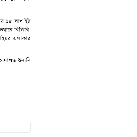
৮
টাঙ্গুয়ার হাওর অবৈধভাবে অনুপ্রবেশের
দায়ে ৬ হাউসবোটে কে জরিমানা
্রায় ১৫ লাখ ইট
৯
সেপ্টেম্বর থেকে সিলেট ওসমানী
যানে বিজিবি,
বিমানবন্দরে ফের বিদেশি ফ্লাইট চালু
র আইয়র এলাকার
করছে সালামএয়ার
১০
জকিগঞ্জে প্রাইম মিনিস্টার্স গোল্ডকাপ
 আদালত শুনানি
ফুটবল টুর্নামেন্ট উপলক্ষে প্রস্তুতিমূলক
সভা
১১
যশোরের স্কুলছাত্রীকে নিয়ে সিলেটে
আত্মগোপন, মাজার গেট থেকে গ্রেফতার
হবিগঞ্জের যুবক
১২
বালাউটে ফ্রি চক্ষু চিকিৎসা ক্যাম্প : প্রায়
৫ শত রোগী পেলেন চিকিৎসাসেবা,
ছানি অপারেশনের জন্য ১৬২ জন