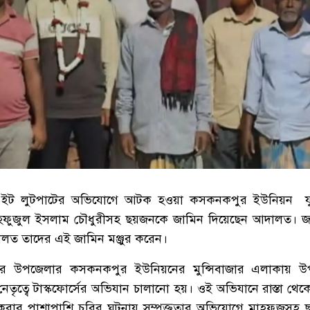
্তার ইট লুটপাটের অভিযোগে আটক হওয়া কসকনকপুর ইউনিয়ন য
হফুজুল ইসলাম চৌধুরীসহ ছয়জনকে জামিন দিয়েছেন আদালত। জক
আদালত তাদের এই জামিন মঞ্জুর করেন।
ার উপজেলার কসকনকপুর ইউনিয়নের মুন্সিবাজার এলাকায় উপজ
 নেতৃত্বে টাস্কফোর্সের অভিযান চালানো হয়। ওই অভিযানে রাস্তা থে
 করার পাশাপাশি চুরির ঘটনায় সম্পৃক্ততার অভিযোগে মাহফুজ