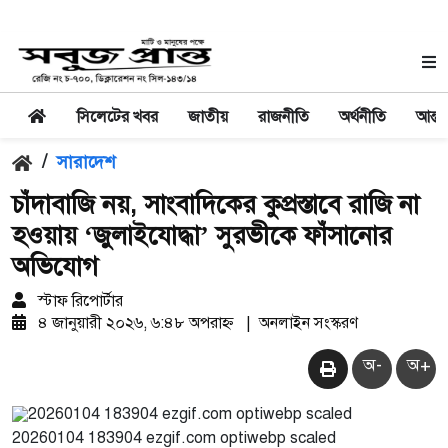
সিলেটের খবর
জাতীয়
রাজনীতি
অর্থনীতি
আন্তর
/
সারাদেশ
চাঁদাবাজি নয়, সাংবাদিকের কুপ্রস্তাবে রাজি না
হওয়ায় ‘জুলাইযোদ্ধা’ সুরভীকে ফাঁসানোর
অভিযোগ
স্টাফ রিপোর্টার
৪ জানুয়ারী ২০২৬, ৬:৪৮ অপরাহ্ন
|
অনলাইন সংস্করণ
অ-
অ+
20260104 183904 ezgif.com optiwebp scaled