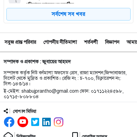
প্রতিবাদে মানববন্ধন অনুষ্ঠিত
সর্বশেষ সব খবর
৮
পাঁচ বন্ধু মিলে ঘুরতে এসেছিলেন সিলেট, কফিনবন্দি হয়ে
বাড়ি ফিরছেন সাইফুল
সবুজ প্রান্ত পরিবার
গোপনীয় নীতিমালা
শর্তবলী
বিজ্ঞাপন
আমাদে
৯
সিলেটে অনুষ্ঠান শেষে ফেরার পথে সড়ক দুর্ঘটনায় প্রাণ গেল
তরুণ শিল্পী পেহেলী ভৈরবীর
সম্পাদক ও প্রকাশক : জুবায়ের আহমদ
১০
ওসমানীনগরে ইউনিক ও বেঙ্গল পরিবহনের সংঘর্ষ, নিহত ৯
সম্পাদক কর্তৃক নিউ বর্নমালা অফসেড প্রেস, রাজা ম্যানশন,জিন্দাবাজার,
আহত অন্তত ২৫
সিলেট থেকে মুদ্রিত ও প্রকাশিত। রেজি নং : চ-৭০০, ডিক্লারেশন নং:
সিল-১৪৩/১৪।
ই-মেইল:
shabujprantho@gmail.com
ফোন: ০১৭১১২২৪৫৯৮,
১১
ফেসবুক অ্যাড পেমেন্টে যুক্ত হলো ‘বিকাশ
০১৭১৫-৮০৮৮০৪
সোশ্যাল মিডিয়া
১২
সিলেটে চার বছরের শিশু ফাহিমা ধর্ষণ ও হত্যা মামলায়
জাকিরের ফাঁসি, ৫ লাখ টাকা জরিমানা
নিউজলেটার
মোবাইল অ্যাপস