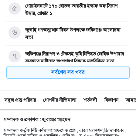
৫
গোয়াইনঘাটে ১৭০ বোতল ভারতীয় ইস্কাফ কফ সিরাপ
উদ্ধার, গ্রেপ্তার ১
৬
জুলাই গণঅভ্যুত্থান দিবস উপলক্ষে জকিগঞ্জে আলোচনা
সভা
৭
জকিগঞ্জে নিরাপদ ও টেকসই কৃষি নিশ্চিতে জৈবিক উপাদান
ব্যবহারে নারীদের অংশগ্রহণ বিষয়ক মতবিনিময় সভা
সর্বশেষ সব খবর
৮
টাঙ্গুয়ার হাওর অবৈধভাবে অনুপ্রবেশের দায়ে ৬ হাউসবোটে
কে জরিমানা
সবুজ প্রান্ত পরিবার
গোপনীয় নীতিমালা
শর্তবলী
বিজ্ঞাপন
আমাদে
৯
সেপ্টেম্বর থেকে সিলেট ওসমানী বিমানবন্দরে ফের বিদেশি
ফ্লাইট চালু করছে সালামএয়ার
সম্পাদক ও প্রকাশক : জুবায়ের আহমদ
১০
জকিগঞ্জে প্রাইম মিনিস্টার্স গোল্ডকাপ ফুটবল টুর্নামেন্ট
সম্পাদক কর্তৃক নিউ বর্নমালা অফসেড প্রেস, রাজা ম্যানশন,জিন্দাবাজার,
উপলক্ষে প্রস্তুতিমূলক সভা