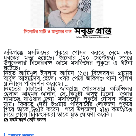
জকিগঞ্জে মসজিদের পুকুরে গোসল করতে নেমে এক
যুবকের মৃত্যু হয়েছে। শুক্রবার (২০ সেপ্টেম্বর) দুপুরে
উপজেলার বিলেরবন্দ জামে মসজিদের পুকুরে এ ঘটনা
ঘটেছে।
নিহত আমিনুল ইসলাম আমিন (২৫) বিলেরবন্দ গ্রামের
বাবুল আহমদের ছেলে। খবর পেয়ে জকিগঞ্জ থানা পুলিশ
ঘটনাস্থল পরিদর্শন করেছে।
নিহতের চাচাতো ভাই জকিগঞ্জ পৌরসভার কাউন্সিলর
হেলাল আহমদ জানান, সে কিছুটা অসুস্থ ছিলো। জুমার
নামাজে যাওয়ার জন্য মসজিদের পুকুরে গোসল করতে
যায়। ফিরতে দেরী হওয়ায় পরিবারের লোকজন পুকুরে
গিয়ে তাকে উদ্ধার করেন। পরে উপজেলা স্বাস্থ্য কমপ্লেক্সে
নিয়ে গেলে চিকিৎসকরা তাকে মৃত ঘোষণা করেন।
📸 ফটোকার্ড তৈরি করুন