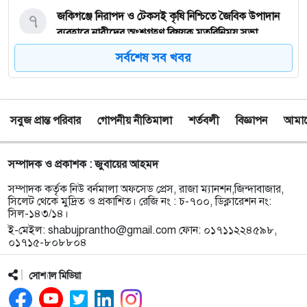
৭
জকিগঞ্জে নিরাপদ ও টেকসই কৃষি নিশ্চিতে জৈবিক উপাদান
ব্যবহারে নারীদের অংশগ্রহণ বিষয়ক মতবিনিময় সভা
সর্বশেষ সব খবর
৮
টাঙ্গুয়ার হাওর অবৈধভাবে অনুপ্রবেশের দায়ে ৬ হাউসবোটে
কে জরিমানা
সবুজ প্রান্ত পরিবার
গোপনীয় নীতিমালা
শর্তবলী
বিজ্ঞাপন
আমাদে
৯
সেপ্টেম্বর থেকে সিলেট ওসমানী বিমানবন্দরে ফের বিদেশি
ফ্লাইট চালু করছে সালামএয়ার
সম্পাদক ও প্রকাশক : জুবায়ের আহমদ
১০
জকিগঞ্জে প্রাইম মিনিস্টার্স গোল্ডকাপ ফুটবল টুর্নামেন্ট
সম্পাদক কর্তৃক নিউ বর্নমালা অফসেড প্রেস, রাজা ম্যানশন,জিন্দাবাজার,
উপলক্ষে প্রস্তুতিমূলক সভা
সিলেট থেকে মুদ্রিত ও প্রকাশিত। রেজি নং : চ-৭০০, ডিক্লারেশন নং:
সিল-১৪৩/১৪।
ই-মেইল:
shabujprantho@gmail.com
ফোন: ০১৭১১২২৪৫৯৮,
১১
যশোরের স্কুলছাত্রীকে নিয়ে সিলেটে আত্মগোপন, মাজার
০১৭১৫-৮০৮৮০৪
গেট থেকে গ্রেফতার হবিগঞ্জের যুবক
সোশ্যাল মিডিয়া
১২
বালাউটে ফ্রি চক্ষু চিকিৎসা ক্যাম্প : প্রায় ৫ শত রোগী
পেলেন চিকিৎসাসেবা, ছানি অপারেশনের জন্য ১৬২ জন