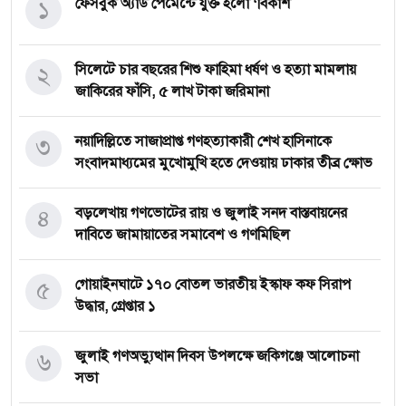
১
ফেসবুক অ্যাড পেমেন্টে যুক্ত হলো ‘বিকাশ
২
সিলেটে চার বছরের শিশু ফাহিমা ধর্ষণ ও হত্যা মামলায়
জাকিরের ফাঁসি, ৫ লাখ টাকা জরিমানা
৩
নয়াদিল্লিতে সাজাপ্রাপ্ত গণহত্যাকারী শেখ হাসিনাকে
সংবাদমাধ্যমের মুখোমুখি হতে দেওয়ায় ঢাকার তীব্র ক্ষোভ
৪
বড়লেখায় গণভোটের রায় ও জুলাই সনদ বাস্তবায়নের
দাবিতে জামায়াতের সমাবেশ ও গণমিছিল
৫
গোয়াইনঘাটে ১৭০ বোতল ভারতীয় ইস্কাফ কফ সিরাপ
উদ্ধার, গ্রেপ্তার ১
৬
জুলাই গণঅভ্যুত্থান দিবস উপলক্ষে জকিগঞ্জে আলোচনা
সভা