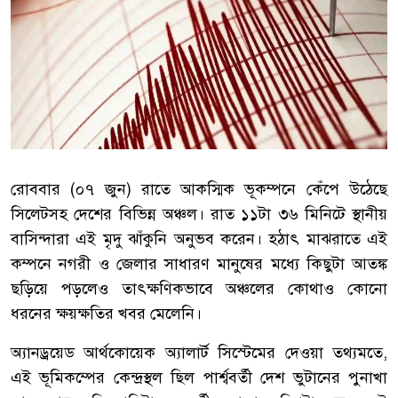
রোববার (০৭ জুন) রাতে আকস্মিক ভূকম্পনে কেঁপে উঠেছে
সিলেটসহ দেশের বিভিন্ন অঞ্চল। রাত ১১টা ৩৬ মিনিটে স্থানীয়
বাসিন্দারা এই মৃদু ঝাঁকুনি অনুভব করেন। হঠাৎ মাঝরাতে এই
কম্পনে নগরী ও জেলার সাধারণ মানুষের মধ্যে কিছুটা আতঙ্ক
ছড়িয়ে পড়লেও তাৎক্ষণিকভাবে অঞ্চলের কোথাও কোনো
ধরনের ক্ষয়ক্ষতির খবর মেলেনি।
​অ্যানড্রয়েড আর্থকোয়েক অ্যালার্ট সিস্টেমের দেওয়া তথ্যমতে,
এই ভূমিকম্পের কেন্দ্রস্থল ছিল পার্শ্ববর্তী দেশ ভুটানের পুনাখা