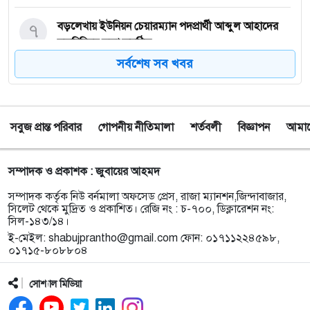
৭
বড়লেখায় ইউনিয়ন চেয়ারম্যান পদপ্রার্থী আব্দুল আহাদের
মতবিনিময় সভা অনুষ্ঠিত
সর্বশেষ সব খবর
৮
‎ওসমানীনগরের বাস দুর্ঘটনা: নিহত ৯ জনের পরিচয় শনাক্ত,
স্বজনদের কাছে মরদেহ হস্তান্তর শুরু
সবুজ প্রান্ত পরিবার
গোপনীয় নীতিমালা
শর্তবলী
বিজ্ঞাপন
আমাদে
৯
টাঙ্গুয়ার হাওরে গোসল করতে নেমে পানিতে ডুবে
সিরাজগঞ্জের পর্যটকের মৃত্যু
সম্পাদক ও প্রকাশক : জুবায়ের আহমদ
১০
তাহিরপুরে কলেজ শিক্ষার্থীর উপর অতর্কিত হামলার
সম্পাদক কর্তৃক নিউ বর্নমালা অফসেড প্রেস, রাজা ম্যানশন,জিন্দাবাজার,
প্রতিবাদে মানববন্ধন অনুষ্ঠিত
সিলেট থেকে মুদ্রিত ও প্রকাশিত। রেজি নং : চ-৭০০, ডিক্লারেশন নং:
সিল-১৪৩/১৪।
ই-মেইল:
shabujprantho@gmail.com
ফোন: ০১৭১১২২৪৫৯৮,
১১
পাঁচ বন্ধু মিলে ঘুরতে এসেছিলেন সিলেট, কফিনবন্দি হয়ে
০১৭১৫-৮০৮৮০৪
বাড়ি ফিরছেন সাইফুল
সোশ্যাল মিডিয়া
১২
সিলেটে অনুষ্ঠান শেষে ফেরার পথে সড়ক দুর্ঘটনায় প্রাণ গেল