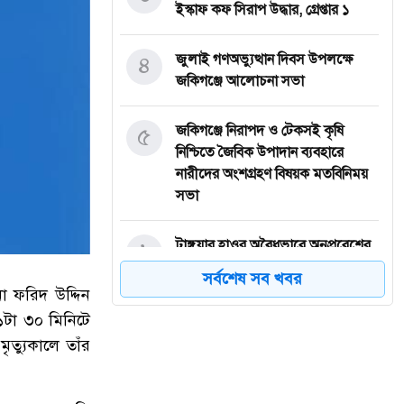
ইস্কাফ কফ সিরাপ উদ্ধার, গ্রেপ্তার ১
৪
জুলাই গণঅভ্যুত্থান দিবস উপলক্ষে
জকিগঞ্জে আলোচনা সভা
৫
জকিগঞ্জে নিরাপদ ও টেকসই কৃষি
নিশ্চিতে জৈবিক উপাদান ব্যবহারে
নারীদের অংশগ্রহণ বিষয়ক মতবিনিময়
সভা
৬
টাঙ্গুয়ার হাওর অবৈধভাবে অনুপ্রবেশের
দায়ে ৬ হাউসবোটে কে জরিমানা
সর্বশেষ সব খবর
া ফরিদ উদ্দিন
৭
সেপ্টেম্বর থেকে সিলেট ওসমানী
 ১টা ৩০ মিনিটে
বিমানবন্দরে ফের বিদেশি ফ্লাইট চালু
ৃত্যুকালে তাঁর
করছে সালামএয়ার