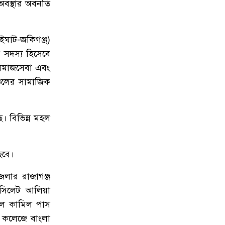
 অবস্থার অবনতি
৮
জকিগঞ্জে প্রাইম মিনিস্টার্স গোল্ডকাপ
ফুটবল টুর্নামেন্ট উপলক্ষে প্রস্তুতিমূলক
সভা
াইঘাট-জকিগঞ্জ)
 সদস্য হিসেবে
৯
যশোরের স্কুলছাত্রীকে নিয়ে সিলেটে
আত্মগোপন, মাজার গেট থেকে গ্রেফতার
, সমাজসেবা এবং
হবিগঞ্জের যুবক
ঞ্চলের সামাজিক
১০
বালাউটে ফ্রি চক্ষু চিকিৎসা ক্যাম্প : প্রায়
ে। বিভিন্ন মহল
৫ শত রোগী পেলেন চিকিৎসাসেবা,
ছানি অপারেশনের জন্য ১৬২ জন
নির্বাচিত
হবে।
১১
স্থানীয় উন্নয়নে দরিদ্র জনগোষ্ঠীর
েলার রাজাগঞ্জ
অংশগ্রহণ নিশ্চিতে জকিগঞ্জে মতবিনিময়
 সিলেট আলিয়া
সভা
লে কামিল পাস
 কলেজে বাংলা
মায়ের অভিযোগের পর গ্রামবাসীর হাতে