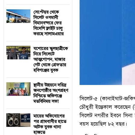
সেপ্টেম্বর থেকে
সিলেট ওসমানী
বিমানবন্দরে ফের
বিদেশি ফ্লাইট চালু
করছে সালামএয়ার
যশোরের স্কুলছাত্রীকে
নিয়ে সিলেটে
আত্মগোপন, মাজার
গেট থেকে গ্রেফতার
হবিগঞ্জের যুবক
স্থানীয় উন্নয়নে দরিদ্র
জনগোষ্ঠীর অংশগ্রহণ
নিশ্চিতে জকিগঞ্জে
সিলেট-৫ (কানাইঘাট-জকিগ
মতবিনিময় সভা
চৌধুরী ইন্তেকাল করেছেন (
সিলেট নগরীর ইবনে সিনা হা
মায়ের অভিযোগের
পর গ্রামবাসীর হাতে
বয়স হয়েছিল ৮২ বছর।
আটক যুবক থানা
হাজতে