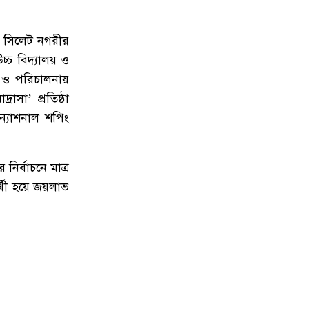
১২
আটক যুবক থানা হাজতে
ি সিলেট নগরীর
১৩
আবার বাড়ল ১২ কেজি এলপিজি
চ বিদ্যালয় ও
সিলিন্ডারের দাম
 ও পরিচালনায়
রাসা’ প্রতিষ্ঠা
১৪
হবিগঞ্জে এনসিপির মামলায় ‘হামলার
ন্যাশনাল শপিং
বর্ণনা অস্পষ্ট’—এই যুক্তিতে জামিন
পেলেন ১১ ছাত্রদল নেতা
ির্বাচনে মাত্র
১৫
সিলেটে চায়ের‌ দোকানে বসে বন্ধুদের
থী হয়ে জয়লাভ
দিয়ে এইচএসসির খাতা
মূল্যায়ন,বস্তাভর্তি খাতা জব্দ
১৬
তালামীযে ইসলামিয়া এমসি কলেজ
শাখার সভাপতি মামুন, সাধারণ
সম্পাদক শিহাব