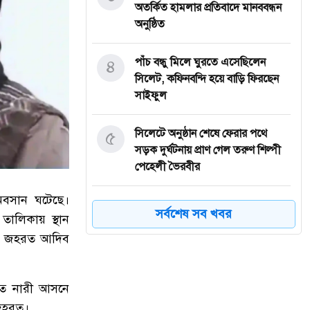
অতর্কিত হামলার প্রতিবাদে মানববন্ধন
অনুষ্ঠিত
৪
পাঁচ বন্ধু মিলে ঘুরতে এসেছিলেন
সিলেট, কফিনবন্দি হয়ে বাড়ি ফিরছেন
সাইফুল
৫
সিলেটে অনুষ্ঠান শেষে ফেরার পথে
সড়ক দুর্ঘটনায় প্রাণ গেল তরুণ শিল্পী
পেহেলী ভৈরবীর
অবসান ঘটেছে।
৬
ওসমানীনগরে ইউনিক ও বেঙ্গল
সর্বশেষ সব খবর
তালিকায় স্থান
পরিবহনের সংঘর্ষ, নিহত ৯ আহত অন্তত
টার জহরত আদিব
২৫
৭
ফেসবুক অ্যাড পেমেন্টে যুক্ত হলো
ষিত নারী আসনে
‘বিকাশ
 জহরত।