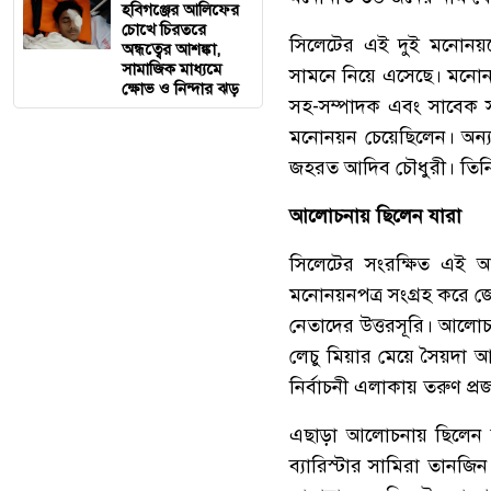
হবিগঞ্জের আলিফের
চোখে চিরতরে
‎সিলেটের এই দুই মনোনয়
অন্ধত্বের আশঙ্কা,
সামাজিক মাধ্যমে
সামনে নিয়ে এসেছে। মনোনয়ন
ক্ষোভ ও নিন্দার ঝড়
সহ-সম্পাদক এবং সাবেক স
মনোনয়ন চেয়েছিলেন। অন্য
জহরত আদিব চৌধুরী। তিনি স
‎আলোচনায় ছিলেন যারা
‎সিলেটের সংরক্ষিত এই আ
মনোনয়নপত্র সংগ্রহ করে 
নেতাদের উত্তরসূরি। আলো
লেচু মিয়ার মেয়ে সৈয়দা আ
নির্বাচনী এলাকায় তরুণ প্র
‎এছাড়া আলোচনায় ছিলেন স
ব্যারিস্টার সামিরা তানজ