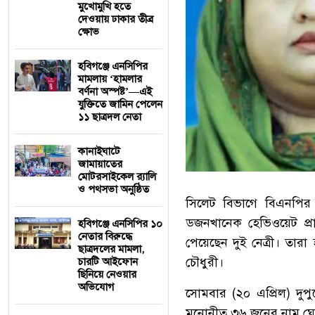
মুখোমুখি হতে
দেওয়ায় ঢাকার তীব্র
ক্ষোভ
হবিগঞ্জে এনসিপির
মামলায় ‘হামলার
বর্ণনা অস্পষ্ট’—এই
যুক্তিতে জামিন পেলেন
১১ ছাত্রদল নেতা
কানাইঘাটে
জামায়াতের
মোটরসাইকেল র‍্যালি
ও পথসভা অনুষ্ঠিত
সিলেট বিভাগে বিএনপির
ডজনখানেক হেভিওয়েট প্রার
হবিগঞ্জে এনসিপির ১০
নেতার বিরুদ্ধে
পেয়েছেন দুই নেত্রী। তার
ছাত্রদলের মামলা,
চৌধুরী।
চারটি আইফোন
ছিনিয়ে নেওয়ার
অভিযোগ
‎সোমবার (২০ এপ্রিল) দু
মনোনীত ৩৬ জনের নাম ঘোষ