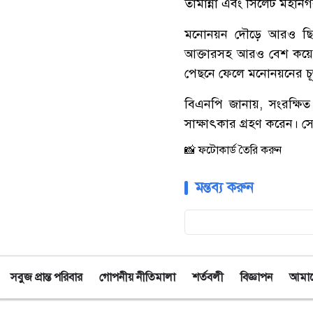
তামান্না এবং সিলেট মহান
‎মনোনয়ন দৌড়ে আরও ছিলে
আক্তারসহ আরও বেশ কয়েকজন
পেছনে ফেলে মনোনয়নের চূড়
‎বিএনপি জানায়, সংরক্ষিত
সাক্ষাৎকার গ্রহণ করেন। সে
📸 ফটোকার্ড তৈরি করুন
মন্তব্য করুন
সবুজ প্রান্ত পরিবার
গোপনীয় নীতিমালা
শর্তবলী
বিজ্ঞাপন
আমাদে