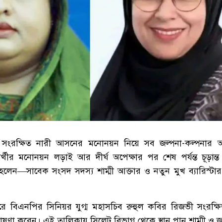
 সংরক্ষিত নারী আসনের মনোনয়ন নিয়ে সব জল্পনা-কল্পনার 
্থীর মনোনয়ন লড়াই আর দীর্ঘ অপেক্ষার পর শেষ পর্যন্ত চূড়ান্ত 
া হলেন—সাবেক সংসদ সদস্য শাম্মী আক্তার ও নতুন মুখ ব্যারিস্
পুরে বিএনপির সিনিয়র যুগ্ম মহাসচিব রুহুল কবির রিজভী সংরক্
ণা করেন। এই তালিকায় সিলেট বিভাগ থেকে স্থান পান শাম্মী ও