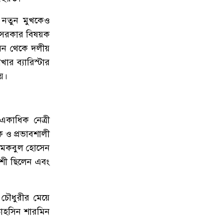
৮
সিলেটে চার বছরের শিশু ফাহিমা ধর্ষণ
 নতুন মুখকেও
ও হত্যা মামলায় জাকিরের ফাঁসি, ৫
ীয় সরকার বিষয়ক
লাখ টাকা জরিমানা
আসন থেকে দলীয়
র ব্যারিস্টার
৯
নয়াদিল্লিতে সাজাপ্রাপ্ত গণহত্যাকারী শেখ
ে।
হাসিনাকে সংবাদমাধ্যমের মুখোমুখি
হতে দেওয়ায় ঢাকার তীব্র ক্ষোভ
১০
বড়লেখায় গণভোটের রায় ও জুলাই
একাধিক নেত্রী
সনদ বাস্তবায়নের দাবিতে জামায়াতের
 ও প্রভাবশালী
সমাবেশ ও গণমিছিল
দ মকবুল হোসেন
াশী ছিলেন এবং
১১
গোয়াইনঘাটে ১৭০ বোতল ভারতীয়
ইস্কাফ কফ সিরাপ উদ্ধার, গ্রেপ্তার ১
 চৌধুরীর মেয়ে
১২
জুলাই গণঅভ্যুত্থান দিবস উপলক্ষে
তাহসিন শারমিন
জকিগঞ্জে আলোচনা সভা