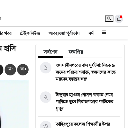
া
ির খবর
টেইক নিউজ
আবহাওয়া পূর্বাভাস
ধর্ম
ষ হাসি
সর্বশেষ
জনপ্রিয়
১
‎ওসমানীনগরের বাস দুর্ঘটনা: নিহত ৯
অ-
অ+
জনের পরিচয় শনাক্ত, স্বজনদের কাছে
মরদেহ হস্তান্তর শুরু
২
টাঙ্গুয়ার হাওরে গোসল করতে নেমে
পানিতে ডুবে সিরাজগঞ্জের পর্যটকের
মৃত্যু
৩
তাহিরপুরে কলেজ শিক্ষার্থীর উপর