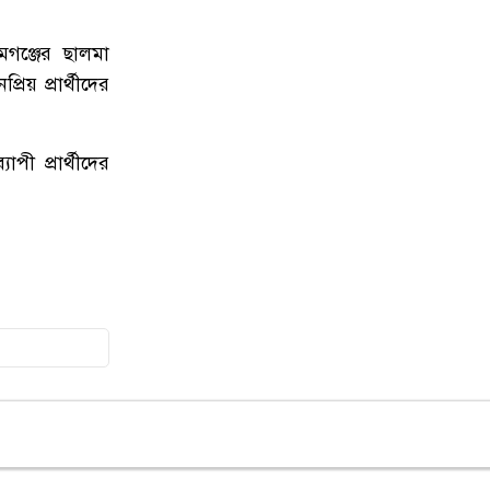
গঞ্জের ছালমা
১৩
জকিগঞ্জে নিরাপদ ও টেকসই কৃষি
নিশ্চিতে জৈবিক উপাদান ব্যবহারে
য় প্রার্থীদের
নারীদের অংশগ্রহণ বিষয়ক মতবিনিময়
সভা
ী প্রার্থীদের
১৪
টাঙ্গুয়ার হাওর অবৈধভাবে অনুপ্রবেশের
দায়ে ৬ হাউসবোটে কে জরিমানা
১৫
সেপ্টেম্বর থেকে সিলেট ওসমানী
বিমানবন্দরে ফের বিদেশি ফ্লাইট চালু
করছে সালামএয়ার
১৬
জকিগঞ্জে প্রাইম মিনিস্টার্স গোল্ডকাপ
ফুটবল টুর্নামেন্ট উপলক্ষে প্রস্তুতিমূলক
সভা