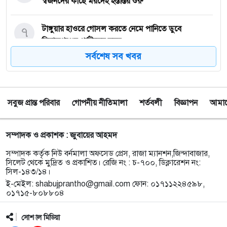
স্বজনদের কাছে মরদেহ হস্তান্তর শুরু
৭
টাঙ্গুয়ার হাওরে গোসল করতে নেমে পানিতে ডুবে
সিরাজগঞ্জের পর্যটকের মৃত্যু
সর্বশেষ সব খবর
৮
তাহিরপুরে কলেজ শিক্ষার্থীর উপর অতর্কিত হামলার
প্রতিবাদে মানববন্ধন অনুষ্ঠিত
সবুজ প্রান্ত পরিবার
গোপনীয় নীতিমালা
শর্তবলী
বিজ্ঞাপন
আমাদে
৯
পাঁচ বন্ধু মিলে ঘুরতে এসেছিলেন সিলেট, কফিনবন্দি হয়ে
বাড়ি ফিরছেন সাইফুল
সম্পাদক ও প্রকাশক : জুবায়ের আহমদ
১০
সিলেটে অনুষ্ঠান শেষে ফেরার পথে সড়ক দুর্ঘটনায় প্রাণ গেল
সম্পাদক কর্তৃক নিউ বর্নমালা অফসেড প্রেস, রাজা ম্যানশন,জিন্দাবাজার,
তরুণ শিল্পী পেহেলী ভৈরবীর
সিলেট থেকে মুদ্রিত ও প্রকাশিত। রেজি নং : চ-৭০০, ডিক্লারেশন নং:
সিল-১৪৩/১৪।
ই-মেইল:
shabujprantho@gmail.com
ফোন: ০১৭১১২২৪৫৯৮,
১১
ওসমানীনগরে ইউনিক ও বেঙ্গল পরিবহনের সংঘর্ষ, নিহত ৯
০১৭১৫-৮০৮৮০৪
আহত অন্তত ২৫
সোশ্যাল মিডিয়া