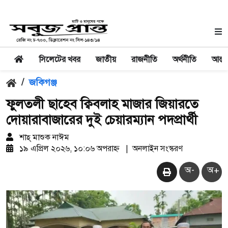
সিলেটের খবর
জাতীয়
রাজনীতি
অর্থনীতি
আন্তর
/
জকিগঞ্জ
ফুলতলী ছাহেব ক্বিবলাহ মাজার জিয়ারতে
দোয়ারাবাজারের ‎দুই চেয়ারম্যান পদপ্রার্থী
শাহ্ মাশুক নাঈম
১৯ এপ্রিল ২০২৬, ১০:০৬ অপরাহ্ন
|
অনলাইন সংস্করণ
অ-
অ+