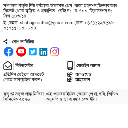
১০
জকিগঞ্জে প্রাইম মিনিস্টার্স গোল্ডকাপ ফুটবল টুর্নামেন্ট
সম্পাদক কর্তৃক নিউ বর্নমালা অফসেড প্রেস, রাজা ম্যানশন,জিন্দাবাজার,
উপলক্ষে প্রস্তুতিমূলক সভা
সিলেট থেকে মুদ্রিত ও প্রকাশিত। রেজি নং : চ-৭০০, ডিক্লারেশন নং:
সিল-১৪৩/১৪।
ই-মেইল:
shabujprantho@gmail.com
ফোন: ০১৭১১২২৪৫৯৮,
১১
যশোরের স্কুলছাত্রীকে নিয়ে সিলেটে আত্মগোপন, মাজার
০১৭১৫-৮০৮৮০৪
গেট থেকে গ্রেফতার হবিগঞ্জের যুবক
সোশ্যাল মিডিয়া
১২
বালাউটে ফ্রি চক্ষু চিকিৎসা ক্যাম্প : প্রায় ৫ শত রোগী
পেলেন চিকিৎসাসেবা, ছানি অপারেশনের জন্য ১৬২ জন
নির্বাচিত
নিউজলেটার
মোবাইল অ্যাপস
প্রতিদিন মেইলে আপডেট
অ্যান্ড্রয়েড
১৩
স্থানীয় উন্নয়নে দরিদ্র জনগোষ্ঠীর অংশগ্রহণ নিশ্চিতে
পেতে সাবস্ক্রাইব করুন।
আইফোন
জকিগঞ্জে মতবিনিময় সভা
স্বত্ব © সবুজ প্রান্ত মিডিয়া
এই ওয়েবসাইটের কোনো লেখা, ছবি, ভিডিও
১৪
মায়ের অভিযোগের পর গ্রামবাসীর হাতে আটক যুবক থানা
লিমিটেড ২০২৬
অনুমতি ছাড়া ব্যবহার বেআইনি।
হাজতে
১৫
আবার বাড়ল ১২ কেজি এলপিজি সিলিন্ডারের দাম