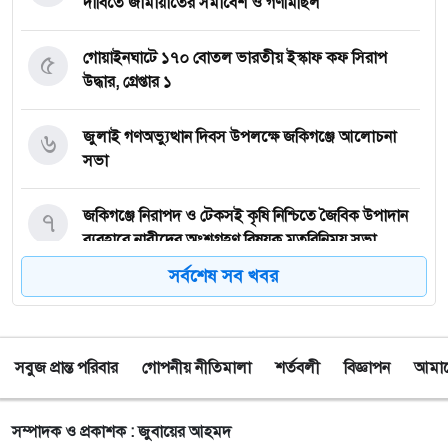
দাবিতে জামায়াতের সমাবেশ ও গণমিছিল
৫
গোয়াইনঘাটে ১৭০ বোতল ভারতীয় ইস্কাফ কফ সিরাপ
উদ্ধার, গ্রেপ্তার ১
৬
জুলাই গণঅভ্যুত্থান দিবস উপলক্ষে জকিগঞ্জে আলোচনা
সভা
৭
জকিগঞ্জে নিরাপদ ও টেকসই কৃষি নিশ্চিতে জৈবিক উপাদান
ব্যবহারে নারীদের অংশগ্রহণ বিষয়ক মতবিনিময় সভা
সর্বশেষ সব খবর
৮
টাঙ্গুয়ার হাওর অবৈধভাবে অনুপ্রবেশের দায়ে ৬ হাউসবোটে
কে জরিমানা
সবুজ প্রান্ত পরিবার
গোপনীয় নীতিমালা
শর্তবলী
বিজ্ঞাপন
আমাদে
৯
সেপ্টেম্বর থেকে সিলেট ওসমানী বিমানবন্দরে ফের বিদেশি
ফ্লাইট চালু করছে সালামএয়ার
সম্পাদক ও প্রকাশক : জুবায়ের আহমদ