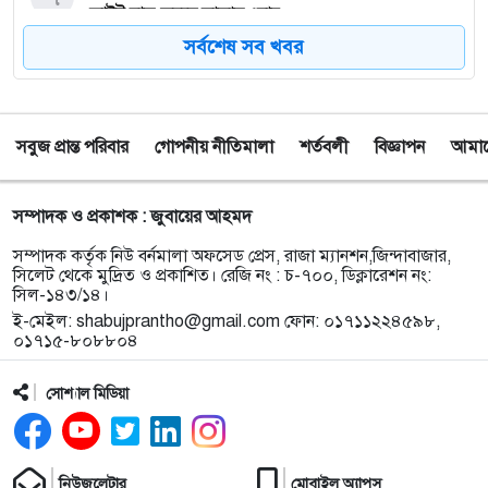
ফ্লাইট চালু করছে সালামএয়ার
সর্বশেষ সব খবর
৮
জকিগঞ্জে প্রাইম মিনিস্টার্স গোল্ডকাপ ফুটবল টুর্নামেন্ট
উপলক্ষে প্রস্তুতিমূলক সভা
সবুজ প্রান্ত পরিবার
গোপনীয় নীতিমালা
শর্তবলী
বিজ্ঞাপন
আমাদে
৯
যশোরের স্কুলছাত্রীকে নিয়ে সিলেটে আত্মগোপন, মাজার
গেট থেকে গ্রেফতার হবিগঞ্জের যুবক
সম্পাদক ও প্রকাশক : জুবায়ের আহমদ
১০
বালাউটে ফ্রি চক্ষু চিকিৎসা ক্যাম্প : প্রায় ৫ শত রোগী
সম্পাদক কর্তৃক নিউ বর্নমালা অফসেড প্রেস, রাজা ম্যানশন,জিন্দাবাজার,
পেলেন চিকিৎসাসেবা, ছানি অপারেশনের জন্য ১৬২ জন
সিলেট থেকে মুদ্রিত ও প্রকাশিত। রেজি নং : চ-৭০০, ডিক্লারেশন নং:
সিল-১৪৩/১৪।
নির্বাচিত
ই-মেইল:
shabujprantho@gmail.com
ফোন: ০১৭১১২২৪৫৯৮,
০১৭১৫-৮০৮৮০৪
১১
স্থানীয় উন্নয়নে দরিদ্র জনগোষ্ঠীর অংশগ্রহণ নিশ্চিতে
জকিগঞ্জে মতবিনিময় সভা
সোশ্যাল মিডিয়া
১২
মায়ের অভিযোগের পর গ্রামবাসীর হাতে আটক যুবক থানা
হাজতে
নিউজলেটার
মোবাইল অ্যাপস