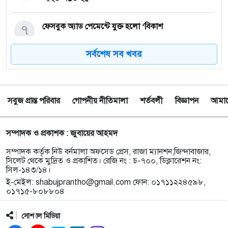
৭
ফেসবুক অ্যাড পেমেন্টে যুক্ত হলো ‘বিকাশ
সর্বশেষ সব খবর
৮
সিলেটে চার বছরের শিশু ফাহিমা ধর্ষণ ও হত্যা মামলায়
জাকিরের ফাঁসি, ৫ লাখ টাকা জরিমানা
সবুজ প্রান্ত পরিবার
গোপনীয় নীতিমালা
শর্তবলী
বিজ্ঞাপন
আমাদে
৯
নয়াদিল্লিতে সাজাপ্রাপ্ত গণহত্যাকারী শেখ হাসিনাকে
সংবাদমাধ্যমের মুখোমুখি হতে দেওয়ায় ঢাকার তীব্র ক্ষোভ
সম্পাদক ও প্রকাশক : জুবায়ের আহমদ
১০
বড়লেখায় গণভোটের রায় ও জুলাই সনদ বাস্তবায়নের
সম্পাদক কর্তৃক নিউ বর্নমালা অফসেড প্রেস, রাজা ম্যানশন,জিন্দাবাজার,
দাবিতে জামায়াতের সমাবেশ ও গণমিছিল
সিলেট থেকে মুদ্রিত ও প্রকাশিত। রেজি নং : চ-৭০০, ডিক্লারেশন নং:
সিল-১৪৩/১৪।
ই-মেইল:
shabujprantho@gmail.com
ফোন: ০১৭১১২২৪৫৯৮,
১১
গোয়াইনঘাটে ১৭০ বোতল ভারতীয় ইস্কাফ কফ সিরাপ
০১৭১৫-৮০৮৮০৪
উদ্ধার, গ্রেপ্তার ১
সোশ্যাল মিডিয়া
১২
জুলাই গণঅভ্যুত্থান দিবস উপলক্ষে জকিগঞ্জে আলোচনা