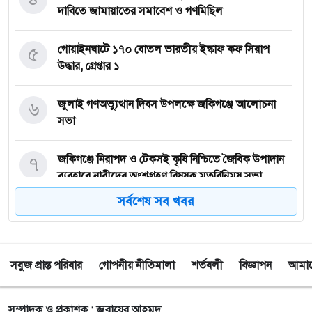
দাবিতে জামায়াতের সমাবেশ ও গণমিছিল
৫
গোয়াইনঘাটে ১৭০ বোতল ভারতীয় ইস্কাফ কফ সিরাপ
উদ্ধার, গ্রেপ্তার ১
৬
জুলাই গণঅভ্যুত্থান দিবস উপলক্ষে জকিগঞ্জে আলোচনা
সভা
৭
জকিগঞ্জে নিরাপদ ও টেকসই কৃষি নিশ্চিতে জৈবিক উপাদান
ব্যবহারে নারীদের অংশগ্রহণ বিষয়ক মতবিনিময় সভা
সর্বশেষ সব খবর
৮
টাঙ্গুয়ার হাওর অবৈধভাবে অনুপ্রবেশের দায়ে ৬ হাউসবোটে
কে জরিমানা
সবুজ প্রান্ত পরিবার
গোপনীয় নীতিমালা
শর্তবলী
বিজ্ঞাপন
আমাদে
৯
সেপ্টেম্বর থেকে সিলেট ওসমানী বিমানবন্দরে ফের বিদেশি
ফ্লাইট চালু করছে সালামএয়ার
সম্পাদক ও প্রকাশক : জুবায়ের আহমদ