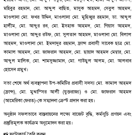
মহিবুর রহমান, মো. আব্দুল বাছিত, মাসুক আহমদ, সেবুল আহমদ,
মাওলানা মো. ফখর উদ্দিন, মাওলানা মো. মুহিব্বুর রহমান, ডা. আব্দুল
হালীম, মো. আব্দুর রব, মো. ইসহাক আহমদ, মো. গিয়াস আহমদ,
মাওলানা মো. আব্দুর রউফ, মো. সুলতান আহমদ, মাওলানা মো. বিলাল
আহমদ, মাওলানা মো. ইমদাদুর রহমান, ফ্রান্স প্রবাসী সাবেক ছাত্র মো.
কামাল আহমদ, মো. জাফরান আহমদ, মো. ছায়াদ আহমদ মেম্বার, মো.
আব্দুল মালিক, মো. শামসুজ্জামান, মো. গাউছুল আলম, মো. আলবাব
হোসেন প্রমুখ।
সভা শেষে অর্থ ব্যবস্থাপনা উপ-কমিটির প্রবাসী সদস্য মো. কামাল আহমদ
(ফ্রান্স), মো. মুদ্দাস্সির আলী (যুক্তরাজ্য) ও মো. জাফরান আহমদ
(আমেরিকা ফেরত)-কে সম্মাননা ক্রেস্ট প্রদান করা হয়।
অনুষ্ঠান সফলভাবে বাস্তবায়নের লক্ষ্যে বাজেট বৃদ্ধি, কর্মসূচি প্রণয়ন এবং
প্রস্তুতিমূলক কার্যক্রম অনুমোদন করা হয়।
📸 ফটোকার্ড তৈরি করুন