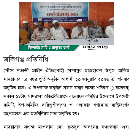
জকিগঞ্জ প্রতিনিধি
পৌনে শতাব্দী প্রাচীন ঐতিহ্যবাহী সোনাপুর মাজহারুল উলুম আলিম
মাদরাসার ৭৫ বছর পূর্তি অনুষ্ঠান আগামী ১০ জানুয়ারি ২০২৬ খ্রি. শনিবার
অনুষ্ঠিত হবে। এ উপলক্ষে অনুষ্ঠান সফল করার লক্ষ্যে শনিবার (১ নভেম্বর)
সকাল ১১টায় মাদরাসা অডিটোরিয়ামে বাস্তবায়ন কমিটির উদ্যোগে উপদেষ্টা
কমিটি, উপ-কমিটির দায়িত্বশীলবৃন্দ ও এলাকার গণ্যমান্য ব্যক্তিবর্গের
অংশগ্রহণে এক মতবিনিময় সভা অনুষ্ঠিত হয়।
মাদরাসার অধ্যক্ষ মাওলানা মো. কুতবুল আলমের সঞ্চালনায় এবং