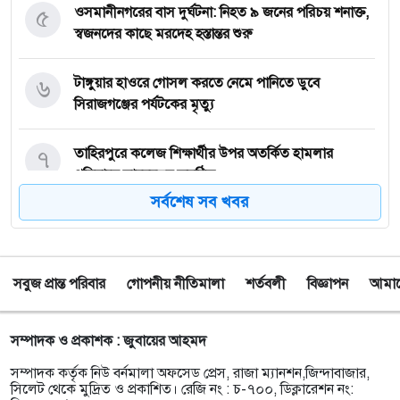
৫
‎ওসমানীনগরের বাস দুর্ঘটনা: নিহত ৯ জনের পরিচয় শনাক্ত,
স্বজনদের কাছে মরদেহ হস্তান্তর শুরু
৬
টাঙ্গুয়ার হাওরে গোসল করতে নেমে পানিতে ডুবে
সিরাজগঞ্জের পর্যটকের মৃত্যু
৭
তাহিরপুরে কলেজ শিক্ষার্থীর উপর অতর্কিত হামলার
প্রতিবাদে মানববন্ধন অনুষ্ঠিত
সর্বশেষ সব খবর
৮
পাঁচ বন্ধু মিলে ঘুরতে এসেছিলেন সিলেট, কফিনবন্দি হয়ে
বাড়ি ফিরছেন সাইফুল
সবুজ প্রান্ত পরিবার
গোপনীয় নীতিমালা
শর্তবলী
বিজ্ঞাপন
আমাদে
৯
সিলেটে অনুষ্ঠান শেষে ফেরার পথে সড়ক দুর্ঘটনায় প্রাণ গেল
তরুণ শিল্পী পেহেলী ভৈরবীর
সম্পাদক ও প্রকাশক : জুবায়ের আহমদ
১০
ওসমানীনগরে ইউনিক ও বেঙ্গল পরিবহনের সংঘর্ষ, নিহত ৯
সম্পাদক কর্তৃক নিউ বর্নমালা অফসেড প্রেস, রাজা ম্যানশন,জিন্দাবাজার,
আহত অন্তত ২৫
সিলেট থেকে মুদ্রিত ও প্রকাশিত। রেজি নং : চ-৭০০, ডিক্লারেশন নং: