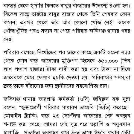
বাজার থেকে সুপারি কিনতে বাবুর বাজারের উদ্দেশ্যে রওনা হন।
বিকেল সাড়ে চারটায় বাবুর বাজার থেকে তিনি শেষবার ফোন
করেন; এরপর থেকে তাঁর আর কোনো খোঁজ নেই। অনেক
খোঁজাখুঁজির পরও সন্ধান না পেয়ে পরিবার জকিগঞ্জ থানায় খবর
দেয়।
পরিবার বলেছে, নিখোঁজের পর তাদের কাছে একটি অচেনা নম্বর
থেকে ফোন করে জাবেরের মুক্তিপণ হিসেবে ৩৫০,০০০ (তিন
লাখ পঞ্চাশ হাজার) টাকা দাবী করা হয় এবং টাকা না দিলে
জাবেরকে মেরে ফেলার হুমকি দেওয়া হয়। পরিবারের সদস্যরা
দ্রুত তাকে বাঁচানোর জন্য স্থানীয়দের সহযোগিতা চান।
জকিগঞ্জ থানার ভারপ্রাপ্ত কর্মকর্তা (ওসি) জহিরুল হক মুন্না
বলেন, “ভুক্তভোগী পরিবার সাধারণ ডায়েরি (জিডি) করেছে।
মোবাইল ট্র্যাকিং করে ২৩ সেপ্টেম্বর জাবেরের শেষ অবস্থান
শনাক্ত করা গেছে। আমরা সেই সূত্র ধরে তল্লাশি ও অনুসন্ধান
চালাচ্ছি—সতর্কতা অবলম্বন করে দ্রুত তাকে উদ্ধার করার চেষ্টা