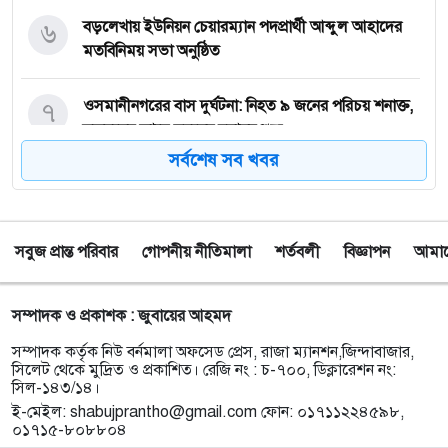
৬
বড়লেখায় ইউনিয়ন চেয়ারম্যান পদপ্রার্থী আব্দুল আহাদের
মতবিনিময় সভা অনুষ্ঠিত
৭
‎ওসমানীনগরের বাস দুর্ঘটনা: নিহত ৯ জনের পরিচয় শনাক্ত,
স্বজনদের কাছে মরদেহ হস্তান্তর শুরু
সর্বশেষ সব খবর
৮
টাঙ্গুয়ার হাওরে গোসল করতে নেমে পানিতে ডুবে
সিরাজগঞ্জের পর্যটকের মৃত্যু
সবুজ প্রান্ত পরিবার
গোপনীয় নীতিমালা
শর্তবলী
বিজ্ঞাপন
আমাদে
৯
তাহিরপুরে কলেজ শিক্ষার্থীর উপর অতর্কিত হামলার
প্রতিবাদে মানববন্ধন অনুষ্ঠিত
সম্পাদক ও প্রকাশক : জুবায়ের আহমদ
১০
পাঁচ বন্ধু মিলে ঘুরতে এসেছিলেন সিলেট, কফিনবন্দি হয়ে
সম্পাদক কর্তৃক নিউ বর্নমালা অফসেড প্রেস, রাজা ম্যানশন,জিন্দাবাজার,
বাড়ি ফিরছেন সাইফুল
সিলেট থেকে মুদ্রিত ও প্রকাশিত। রেজি নং : চ-৭০০, ডিক্লারেশন নং:
সিল-১৪৩/১৪।
ই-মেইল:
shabujprantho@gmail.com
ফোন: ০১৭১১২২৪৫৯৮,
১১
সিলেটে অনুষ্ঠান শেষে ফেরার পথে সড়ক দুর্ঘটনায় প্রাণ গেল
০১৭১৫-৮০৮৮০৪
তরুণ শিল্পী পেহেলী ভৈরবীর