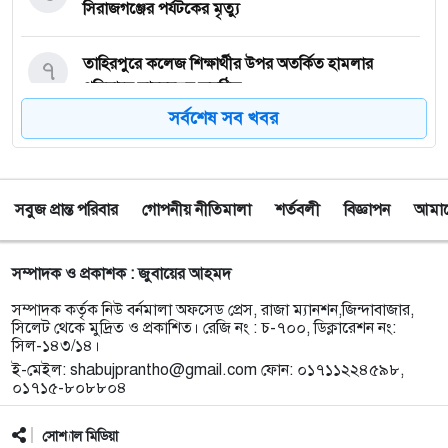
সিরাজগঞ্জের পর্যটকের মৃত্যু
৭
তাহিরপুরে কলেজ শিক্ষার্থীর উপর অতর্কিত হামলার
প্রতিবাদে মানববন্ধন অনুষ্ঠিত
সর্বশেষ সব খবর
৮
পাঁচ বন্ধু মিলে ঘুরতে এসেছিলেন সিলেট, কফিনবন্দি হয়ে
বাড়ি ফিরছেন সাইফুল
সবুজ প্রান্ত পরিবার
গোপনীয় নীতিমালা
শর্তবলী
বিজ্ঞাপন
আমাদে
৯
সিলেটে অনুষ্ঠান শেষে ফেরার পথে সড়ক দুর্ঘটনায় প্রাণ গেল
তরুণ শিল্পী পেহেলী ভৈরবীর
সম্পাদক ও প্রকাশক : জুবায়ের আহমদ
১০
ওসমানীনগরে ইউনিক ও বেঙ্গল পরিবহনের সংঘর্ষ, নিহত ৯
সম্পাদক কর্তৃক নিউ বর্নমালা অফসেড প্রেস, রাজা ম্যানশন,জিন্দাবাজার,
আহত অন্তত ২৫
সিলেট থেকে মুদ্রিত ও প্রকাশিত। রেজি নং : চ-৭০০, ডিক্লারেশন নং:
সিল-১৪৩/১৪।
ই-মেইল:
shabujprantho@gmail.com
ফোন: ০১৭১১২২৪৫৯৮,
১১
ফেসবুক অ্যাড পেমেন্টে যুক্ত হলো ‘বিকাশ
০১৭১৫-৮০৮৮০৪
সোশ্যাল মিডিয়া