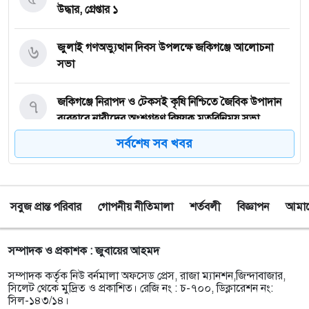
উদ্ধার, গ্রেপ্তার ১
৬
জুলাই গণঅভ্যুত্থান দিবস উপলক্ষে জকিগঞ্জে আলোচনা
সভা
৭
জকিগঞ্জে নিরাপদ ও টেকসই কৃষি নিশ্চিতে জৈবিক উপাদান
ব্যবহারে নারীদের অংশগ্রহণ বিষয়ক মতবিনিময় সভা
সর্বশেষ সব খবর
৮
টাঙ্গুয়ার হাওর অবৈধভাবে অনুপ্রবেশের দায়ে ৬ হাউসবোটে
কে জরিমানা
সবুজ প্রান্ত পরিবার
গোপনীয় নীতিমালা
শর্তবলী
বিজ্ঞাপন
আমাদে
৯
সেপ্টেম্বর থেকে সিলেট ওসমানী বিমানবন্দরে ফের বিদেশি
ফ্লাইট চালু করছে সালামএয়ার
সম্পাদক ও প্রকাশক : জুবায়ের আহমদ
১০
জকিগঞ্জে প্রাইম মিনিস্টার্স গোল্ডকাপ ফুটবল টুর্নামেন্ট
সম্পাদক কর্তৃক নিউ বর্নমালা অফসেড প্রেস, রাজা ম্যানশন,জিন্দাবাজার,
উপলক্ষে প্রস্তুতিমূলক সভা
সিলেট থেকে মুদ্রিত ও প্রকাশিত। রেজি নং : চ-৭০০, ডিক্লারেশন নং:
সিল-১৪৩/১৪।