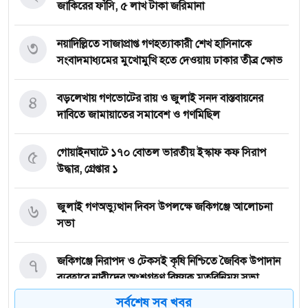
জাকিরের ফাঁসি, ৫ লাখ টাকা জরিমানা
৩
নয়াদিল্লিতে সাজাপ্রাপ্ত গণহত্যাকারী শেখ হাসিনাকে
সংবাদমাধ্যমের মুখোমুখি হতে দেওয়ায় ঢাকার তীব্র ক্ষোভ
৪
বড়লেখায় গণভোটের রায় ও জুলাই সনদ বাস্তবায়নের
দাবিতে জামায়াতের সমাবেশ ও গণমিছিল
৫
গোয়াইনঘাটে ১৭০ বোতল ভারতীয় ইস্কাফ কফ সিরাপ
উদ্ধার, গ্রেপ্তার ১
৬
জুলাই গণঅভ্যুত্থান দিবস উপলক্ষে জকিগঞ্জে আলোচনা
সভা
৭
জকিগঞ্জে নিরাপদ ও টেকসই কৃষি নিশ্চিতে জৈবিক উপাদান
ব্যবহারে নারীদের অংশগ্রহণ বিষয়ক মতবিনিময় সভা
সর্বশেষ সব খবর