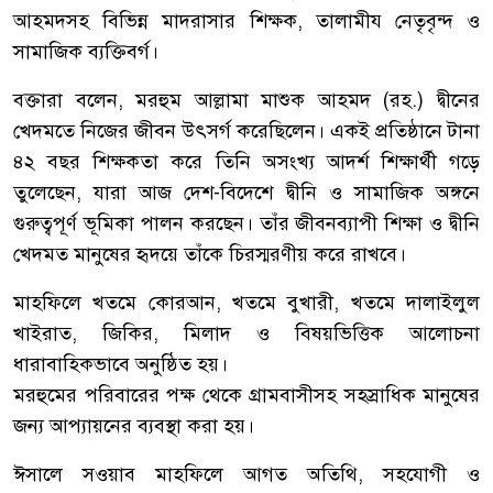
আহমদসহ বিভিন্ন মাদরাসার শিক্ষক, তালামীয নেতৃবৃন্দ ও
সামাজিক ব্যক্তিবর্গ।
বক্তারা বলেন, মরহুম আল্লামা মাশুক আহমদ (রহ.) দ্বীনের
খেদমতে নিজের জীবন উৎসর্গ করেছিলেন। একই প্রতিষ্ঠানে টানা
৪২ বছর শিক্ষকতা করে তিনি অসংখ্য আদর্শ শিক্ষার্থী গড়ে
তুলেছেন, যারা আজ দেশ-বিদেশে দ্বীনি ও সামাজিক অঙ্গনে
গুরুত্বপূর্ণ ভূমিকা পালন করছেন। তাঁর জীবনব্যাপী শিক্ষা ও দ্বীনি
খেদমত মানুষের হৃদয়ে তাঁকে চিরস্মরণীয় করে রাখবে।
মাহফিলে খতমে কোরআন, খতমে বুখারী, খতমে দালাইলুল
খাইরাত, জিকির, মিলাদ ও বিষয়ভিত্তিক আলোচনা
ধারাবাহিকভাবে অনুষ্ঠিত হয়।
মরহুমের পরিবারের পক্ষ থেকে গ্রামবাসীসহ সহস্রাধিক মানুষের
জন্য আপ্যায়নের ব্যবস্থা করা হয়।
ঈসালে সওয়াব মাহফিলে আগত অতিথি, সহযোগী ও