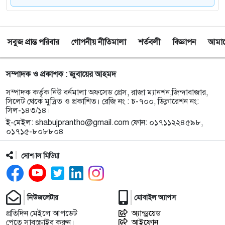
৮
টাঙ্গুয়ার হাওর অবৈধভাবে অনুপ্রবেশের দায়ে ৬ হাউসবোটে
কে জরিমানা
সবুজ প্রান্ত পরিবার
গোপনীয় নীতিমালা
শর্তবলী
বিজ্ঞাপন
আমাদে
৯
সেপ্টেম্বর থেকে সিলেট ওসমানী বিমানবন্দরে ফের বিদেশি
ফ্লাইট চালু করছে সালামএয়ার
সম্পাদক ও প্রকাশক : জুবায়ের আহমদ
১০
জকিগঞ্জে প্রাইম মিনিস্টার্স গোল্ডকাপ ফুটবল টুর্নামেন্ট
সম্পাদক কর্তৃক নিউ বর্নমালা অফসেড প্রেস, রাজা ম্যানশন,জিন্দাবাজার,
উপলক্ষে প্রস্তুতিমূলক সভা
সিলেট থেকে মুদ্রিত ও প্রকাশিত। রেজি নং : চ-৭০০, ডিক্লারেশন নং:
সিল-১৪৩/১৪।
ই-মেইল:
shabujprantho@gmail.com
ফোন: ০১৭১১২২৪৫৯৮,
১১
যশোরের স্কুলছাত্রীকে নিয়ে সিলেটে আত্মগোপন, মাজার
০১৭১৫-৮০৮৮০৪
গেট থেকে গ্রেফতার হবিগঞ্জের যুবক
সোশ্যাল মিডিয়া
১২
বালাউটে ফ্রি চক্ষু চিকিৎসা ক্যাম্প : প্রায় ৫ শত রোগী
পেলেন চিকিৎসাসেবা, ছানি অপারেশনের জন্য ১৬২ জন
নির্বাচিত
নিউজলেটার
মোবাইল অ্যাপস
প্রতিদিন মেইলে আপডেট
অ্যান্ড্রয়েড
১৩
স্থানীয় উন্নয়নে দরিদ্র জনগোষ্ঠীর অংশগ্রহণ নিশ্চিতে
পেতে সাবস্ক্রাইব করুন।
আইফোন