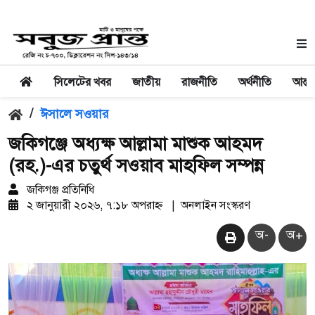
সিলেটের খবর
জাতীয়
রাজনীতি
অর্থনীতি
আন্তর
/
ঈসালে সওয়ার
জকিগঞ্জে অধ্যক্ষ আল্লামা মাশুক আহমদ
(রহ.)-এর চতুর্থ সওয়াব মাহফিল সম্পন্ন
জকিগঞ্জ প্রতিনিধি
২ জানুয়ারী ২০২৬, ৭:১৮ অপরাহ্ন
|
অনলাইন সংস্করণ
অ-
অ+