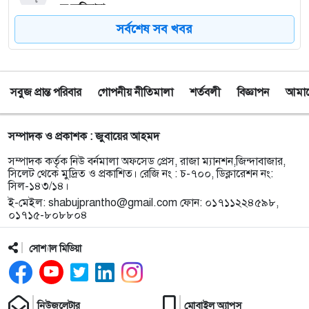
কে জরিমানা
সর্বশেষ সব খবর
৮
সেপ্টেম্বর থেকে সিলেট ওসমানী বিমানবন্দরে ফের বিদেশি
ফ্লাইট চালু করছে সালামএয়ার
সবুজ প্রান্ত পরিবার
গোপনীয় নীতিমালা
শর্তবলী
বিজ্ঞাপন
আমাদে
৯
জকিগঞ্জে প্রাইম মিনিস্টার্স গোল্ডকাপ ফুটবল টুর্নামেন্ট
উপলক্ষে প্রস্তুতিমূলক সভা
সম্পাদক ও প্রকাশক : জুবায়ের আহমদ
১০
যশোরের স্কুলছাত্রীকে নিয়ে সিলেটে আত্মগোপন, মাজার
সম্পাদক কর্তৃক নিউ বর্নমালা অফসেড প্রেস, রাজা ম্যানশন,জিন্দাবাজার,
গেট থেকে গ্রেফতার হবিগঞ্জের যুবক
সিলেট থেকে মুদ্রিত ও প্রকাশিত। রেজি নং : চ-৭০০, ডিক্লারেশন নং:
সিল-১৪৩/১৪।
ই-মেইল:
shabujprantho@gmail.com
ফোন: ০১৭১১২২৪৫৯৮,
১১
বালাউটে ফ্রি চক্ষু চিকিৎসা ক্যাম্প : প্রায় ৫ শত রোগী
০১৭১৫-৮০৮৮০৪
পেলেন চিকিৎসাসেবা, ছানি অপারেশনের জন্য ১৬২ জন
নির্বাচিত
সোশ্যাল মিডিয়া
১২
স্থানীয় উন্নয়নে দরিদ্র জনগোষ্ঠীর অংশগ্রহণ নিশ্চিতে
জকিগঞ্জে মতবিনিময় সভা
নিউজলেটার
মোবাইল অ্যাপস