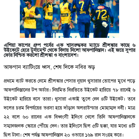
এশিয়া কাপের গ্রুপ পর্বের এক শ্বাসরুদ্ধকর ম্যাচে শ্রীলঙ্কার কাছে ৬
উইকেটে হেরে টুর্নামেন্ট থেকে বিদায় নিলো আফগানিস্তান। এই জয়ে সুপার
ফোর নিশ্চিত করলো শ্রীলঙ্কা ও বাংলাদেশ।
আফগান ব্যাটিংয়ে ধ্বস, শেষ দিকে নবির ঝড়
প্রথমে ব্যাট করতে নেমে শ্রীলঙ্কার পেসার নুয়ান থুসারার তোপের মুখে পড়ে
আফগানিস্তানের টপ অর্ডার। নিয়মিত বিরতিতে উইকেট হারিয়ে ৭৮ রানেই ৬
উইকেট হারিয়ে বসে তারা। থুসারা একাই তুলে নেন ৪টি উইকেট। তবে
দলের চরম বিপর্যয়ের ভরসা হয়ে দাঁড়ান অলরাউন্ডার মোহাম্মদ নবী। মাত্র
২২ বলে ৬০ রানের এক বিধ্বংসী ইনিংস খেলে তিনি আফগানিস্তানকে
সম্মানজনক স্কোরে পৌঁছে দেন। তার ইনিংসে ছিল ৫টি ছক্কা, যার মধ্যে ৪টি
ছিল টানা। শেষ পর্যন্ত আফগানিস্তান ২০ ওভারে ১৬৯ রান সংগ্রহ করে।