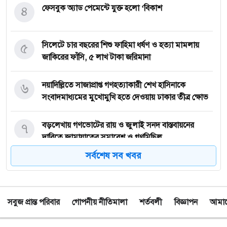
৪
ফেসবুক অ্যাড পেমেন্টে যুক্ত হলো ‘বিকাশ
৫
সিলেটে চার বছরের শিশু ফাহিমা ধর্ষণ ও হত্যা মামলায়
জাকিরের ফাঁসি, ৫ লাখ টাকা জরিমানা
৬
নয়াদিল্লিতে সাজাপ্রাপ্ত গণহত্যাকারী শেখ হাসিনাকে
সংবাদমাধ্যমের মুখোমুখি হতে দেওয়ায় ঢাকার তীব্র ক্ষোভ
৭
বড়লেখায় গণভোটের রায় ও জুলাই সনদ বাস্তবায়নের
দাবিতে জামায়াতের সমাবেশ ও গণমিছিল
সর্বশেষ সব খবর
৮
গোয়াইনঘাটে ১৭০ বোতল ভারতীয় ইস্কাফ কফ সিরাপ
উদ্ধার, গ্রেপ্তার ১
সবুজ প্রান্ত পরিবার
গোপনীয় নীতিমালা
শর্তবলী
বিজ্ঞাপন
আমাদে
৯
জুলাই গণঅভ্যুত্থান দিবস উপলক্ষে জকিগঞ্জে আলোচনা
সভা