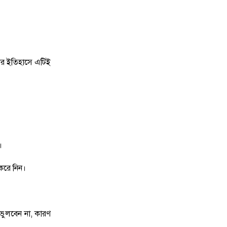
৮
পাঁচ বন্ধু মিলে ঘুরতে এসেছিলেন
সিলেট, কফিনবন্দি হয়ে বাড়ি ফিরছেন
সাইফুল
ের ইতিহাসে এটিই
৯
সিলেটে অনুষ্ঠান শেষে ফেরার পথে
সড়ক দুর্ঘটনায় প্রাণ গেল তরুণ শিল্পী
পেহেলী ভৈরবীর
১০
ওসমানীনগরে ইউনিক ও বেঙ্গল
পরিবহনের সংঘর্ষ, নিহত ৯ আহত অন্তত
২৫
।
 করে নিন।
১১
ফেসবুক অ্যাড পেমেন্টে যুক্ত হলো
‘বিকাশ
১২
সিলেটে চার বছরের শিশু ফাহিমা ধর্ষণ
ে ভুলবেন না, কারণ
ও হত্যা মামলায় জাকিরের ফাঁসি, ৫