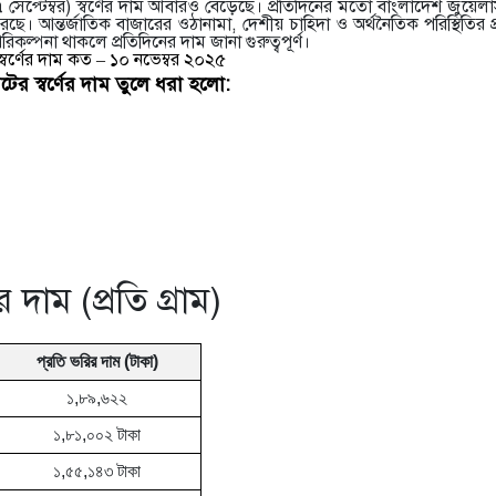
েপ্টেম্বর) স্বর্ণের দাম আবারও বেড়েছে। প্রতিদিনের মতো বাংলাদেশ জুয়েলার
ে। আন্তর্জাতিক বাজারের ওঠানামা, দেশীয় চাহিদা ও অর্থনৈতিক পরিস্থিতির প্র
পরিকল্পনা থাকলে প্রতিদিনের দাম জানা গুরুত্বপূর্ণ।
বর্ণের দাম কত – ১০ নভেম্বর ২০২৫
টের স্বর্ণের দাম তুলে ধরা হলো:
াম (প্রতি গ্রাম)
প্রতি ভরির দাম (টাকা)
১,৮৯,৬২২
১,৮১,০০২ টাকা
১,৫৫,১৪৩ টাকা