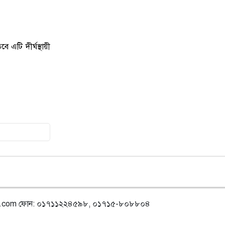
লাখ টাকা জরিমানা
১৩
নয়াদিল্লিতে সাজাপ্রাপ্ত গণহত্যাকারী শেখ
 এটি দীর্ঘস্থায়ী
হাসিনাকে সংবাদমাধ্যমের মুখোমুখি
হতে দেওয়ায় ঢাকার তীব্র ক্ষোভ
১৪
বড়লেখায় গণভোটের রায় ও জুলাই
সনদ বাস্তবায়নের দাবিতে জামায়াতের
সমাবেশ ও গণমিছিল
১৫
গোয়াইনঘাটে ১৭০ বোতল ভারতীয়
ইস্কাফ কফ সিরাপ উদ্ধার, গ্রেপ্তার ১
১৬
জুলাই গণঅভ্যুত্থান দিবস উপলক্ষে
জকিগঞ্জে আলোচনা সভা
l.com
ফোন: ০১৭১১২২৪৫৯৮, ০১৭১৫-৮০৮৮০৪
১৭
জকিগঞ্জে নিরাপদ ও টেকসই কৃষি