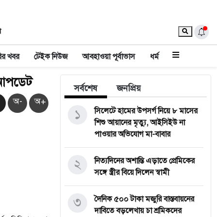
া
ির খবর
টেইক নিউজ
আবহাওয়া পূর্বাভাস
ধর্ম
e আপডেট
সর্বশেষ
জনপ্রিয়
অ-
অ+
১
সিলেটে হামের উপসর্গ নিয়ে ৮ মাসের
শিশু আয়ানের মৃত্যু, আইসিইউ না
পাওয়ার অভিযোগ মা-বাবার
২
নিত্যদিনের অশান্তি এড়াতে প্রেমিকের
সঙ্গে স্ত্রীর বিয়ে দিলেন স্বামী
৩
দৈনিক ৫০০ টাকা মজুরি বাস্তবায়নের
দাবিতে বড়লেখায় চা শ্রমিকদের