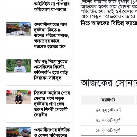
দেশের বাজারে আজ বুধবার (১৭ স
আইসিইউ না পাওয়ার
আজকের স্বর্ণের দাম ঘোষণা করেছ
অভিযোগ মা-বাবার
পরিবর্তিত হয়। তাই স্বর্ণ কেনার 
আরো পড়ুন :
আজকের বাজারে স্
নিচে আজকের বিভিন্ন ক্যারে
‎ওসমানীনগরের বাস
দুর্ঘটনা: নিহত ৯
জনের পরিচয় শনাক্ত,
স্বজনদের কাছে
মরদেহ হস্তান্তর শুরু
পাঁচ বন্ধু মিলে ঘুরতে
এসেছিলেন সিলেট,
কফিনবন্দি হয়ে বাড়ি
ফিরছেন সাইফুল
আজকের সোনার দ
সিলেটে অনুষ্ঠান শেষে
ফেরার পথে সড়ক
ক্যাটাগরি
দুর্ঘটনায় প্রাণ গেল
তরুণ শিল্পী পেহেলী
২২ ক্যারেট স্বর্ণ
ভৈরবীর
২১ ক্যারেট স্বর্ণ
ওসমানীনগরে ইউনিক
১৮ ক্যারেট স্বর্ণ
ও বেঙ্গল পরিবহনের