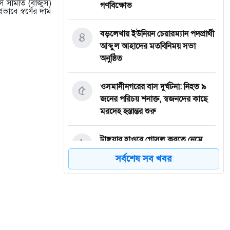
্স সমিতি (বাজুস)
গণবিক্ষোভ
ভাবে স্বর্ণের দাম
৪
বড়লেখায় ইউনিয়ন চেয়ারম্যান পদপ্রার্থী
আব্দুল আহাদের মতবিনিময় সভা
অনুষ্ঠিত
৫
‎ওসমানীনগরের বাস দুর্ঘটনা: নিহত ৯
জনের পরিচয় শনাক্ত, স্বজনদের কাছে
মরদেহ হস্তান্তর শুরু
৬
টাঙ্গুয়ার হাওরে গোসল করতে নেমে
পানিতে ডুবে সিরাজগঞ্জের পর্যটকের
সর্বশেষ সব খবর
মৃত্যু
৭
তাহিরপুরে কলেজ শিক্ষার্থীর উপর
অতর্কিত হামলার প্রতিবাদে মানববন্ধন
অনুষ্ঠিত