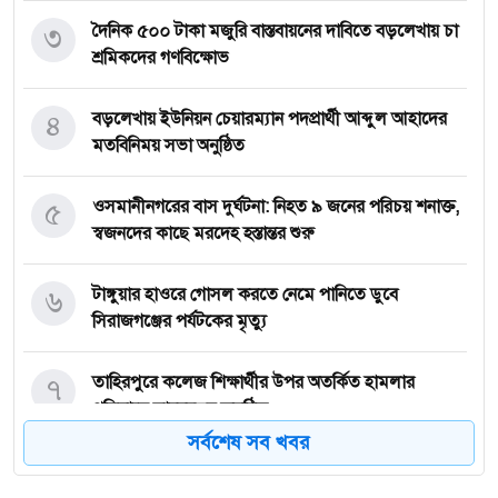
৩
দৈনিক ৫০০ টাকা মজুরি বাস্তবায়নের দাবিতে বড়লেখায় চা
শ্রমিকদের গণবিক্ষোভ
৪
বড়লেখায় ইউনিয়ন চেয়ারম্যান পদপ্রার্থী আব্দুল আহাদের
মতবিনিময় সভা অনুষ্ঠিত
৫
‎ওসমানীনগরের বাস দুর্ঘটনা: নিহত ৯ জনের পরিচয় শনাক্ত,
স্বজনদের কাছে মরদেহ হস্তান্তর শুরু
৬
টাঙ্গুয়ার হাওরে গোসল করতে নেমে পানিতে ডুবে
সিরাজগঞ্জের পর্যটকের মৃত্যু
৭
তাহিরপুরে কলেজ শিক্ষার্থীর উপর অতর্কিত হামলার
প্রতিবাদে মানববন্ধন অনুষ্ঠিত
সর্বশেষ সব খবর
৮
পাঁচ বন্ধু মিলে ঘুরতে এসেছিলেন সিলেট, কফিনবন্দি হয়ে
বাড়ি ফিরছেন সাইফুল