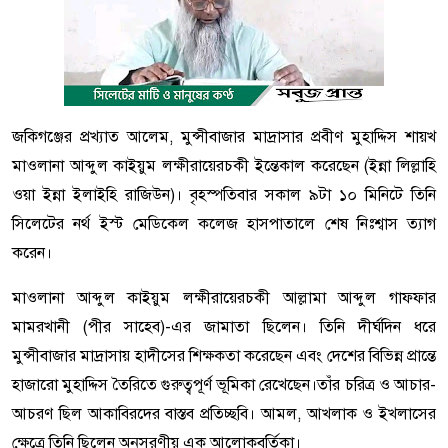
জকিগঞ্জের প্রখ্যাত আলেম, মুন্সীবাজার মাদ্রাসার প্রবীণ মুহাদ্দিস শায়খ
মাওলানা আব্দুল কাইয়ুম লক্ষীরায়েরচকী ইন্তেকাল করেছেন (ইন্না লিল্লাহি
ওয়া ইন্না ইলাইহি রাজিউন)। বৃহস্পতিবার সকাল ৯টা ১০ মিনিটে তিনি
সিলেটের নর্থ ইস্ট মেডিকেল কলেজ হাসপাতালে শেষ নিঃশ্বাস ত্যাগ
করেন।
মাওলানা আব্দুল কাইয়ুম লক্ষীরায়েরচকী আল্লামা আব্দুল গাফফার
মামরখানী (পীর সাহেব)-এর জামাতা ছিলেন। তিনি দীর্ঘদিন ধরে
মুন্সীবাজার মাদ্রাসায় হাদীসের শিক্ষকতা করেছেন এবং দেশের বিভিন্ন প্রান্তে
হাজারো মুহাদ্দিস তৈরিতে গুরুত্বপূর্ণ ভূমিকা রেখেছেন।
তাঁর চরিত্র ও আচার-
আচরণ ছিল আকাবিরদের বাস্তব প্রতিচ্ছবি। আমল, আখলাক ও ইখলাসের
ক্ষেত্রে তিনি ছিলেন অনুসরণীয় এক আলোকবর্তিকা।