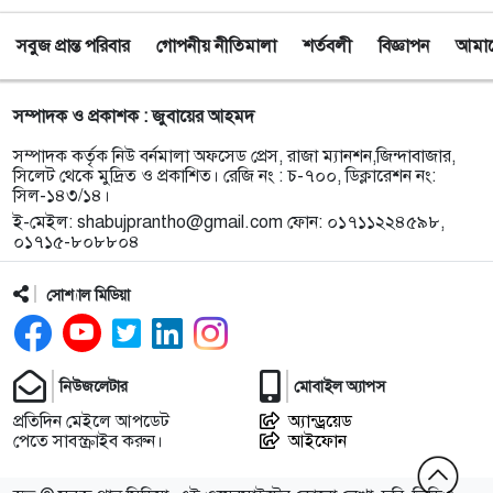
সবুজ প্রান্ত পরিবার
গোপনীয় নীতিমালা
শর্তবলী
বিজ্ঞাপন
আমাদে
৯
সিলেটে অনুষ্ঠান শেষে ফেরার পথে সড়ক দুর্ঘটনায় প্রাণ গেল
তরুণ শিল্পী পেহেলী ভৈরবীর
সম্পাদক ও প্রকাশক : জুবায়ের আহমদ
১০
ওসমানীনগরে ইউনিক ও বেঙ্গল পরিবহনের সংঘর্ষ, নিহত ৯
সম্পাদক কর্তৃক নিউ বর্নমালা অফসেড প্রেস, রাজা ম্যানশন,জিন্দাবাজার,
আহত অন্তত ২৫
সিলেট থেকে মুদ্রিত ও প্রকাশিত। রেজি নং : চ-৭০০, ডিক্লারেশন নং:
সিল-১৪৩/১৪।
ই-মেইল:
shabujprantho@gmail.com
ফোন: ০১৭১১২২৪৫৯৮,
১১
ফেসবুক অ্যাড পেমেন্টে যুক্ত হলো ‘বিকাশ
০১৭১৫-৮০৮৮০৪
সোশ্যাল মিডিয়া
১২
সিলেটে চার বছরের শিশু ফাহিমা ধর্ষণ ও হত্যা মামলায়
জাকিরের ফাঁসি, ৫ লাখ টাকা জরিমানা
নিউজলেটার
মোবাইল অ্যাপস
১৩
নয়াদিল্লিতে সাজাপ্রাপ্ত গণহত্যাকারী শেখ হাসিনাকে
প্রতিদিন মেইলে আপডেট
অ্যান্ড্রয়েড
সংবাদমাধ্যমের মুখোমুখি হতে দেওয়ায় ঢাকার তীব্র ক্ষোভ
পেতে সাবস্ক্রাইব করুন।
আইফোন
বড়লেখায় গণভোটের রায় ও জুলাই সনদ বাস্তবায়নের