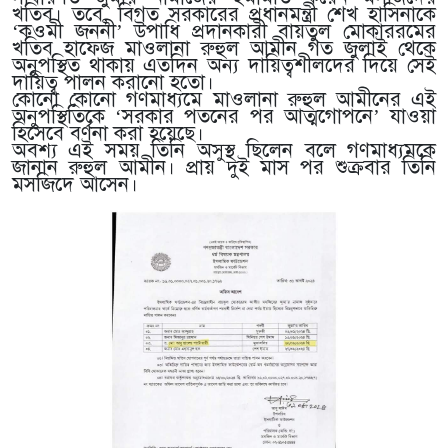
খতিব। তবে, বিগত সরকারের প্রধানমন্ত্রী শেখ হাসিনাকে
‘কওমী জননী’ উপাধি প্রদানকারী বায়তুল মোকাররমের
খতিব হাফেজ মাওলানা রুহুল আমীন গত জুলাই থেকে
অনুপস্থিত থাকায় এতদিন অন্য দায়িত্বশীলদের দিয়ে সেই
দায়িত্ব পালন করানো হতো।
কোনো কোনো গণমাধ্যমে মাওলানা রুহুল আমীনের এই
অনুপস্থিতিকে ‘সরকার পতনের পর আত্মগোপনে’ যাওয়া
হিসেবে বর্ণনা করা হয়েছে।
অবশ্য এই সময় তিনি অসুস্থ ছিলেন বলে গণমাধ্যমকে
জানান রুহুল আমীন। প্রায় দুই মাস পর শুক্রবার তিনি
মসজিদে আসেন।