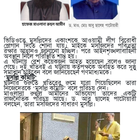
ভিডিওতে মুসল্লিদের একাংশকে আওয়ামী লীগ বিরোধী
স্লোগান দিতে শোনা যায়। মাইকে মসজিদের পবিত্রতা
রক্ষার আহ্বানও জানানো হচ্ছিল। পরে আইনশৃঙ্খলাবাহিনী
অবস্থান নিলে পরিস্থিতি শান্ত হয়।
এ ঘটনায় বেশ কয়েকজন আহত হয়েছেন বলেও জানা
গেছে। দুই খতিবই এ ঘটনায় কর্তৃপক্ষকে অবহিত করে সুষ্ঠু
সমাধান চাইবেন বলে জানিয়েছেন গণমাধ্যমকে।
‘
মুসল্লি কমিটি’
ঘটনার শুরুতে খতিবের রুমে যারা গিয়েছিলেন তারা
নিজেদেরকে ‘মুসল্লি কমিটি’ বলে পরিচয় দেন।
মাওলানা রুহুল আমীনের অভিযোগ তাদের একটি
রাজনৈতিক পরিচয় আছে। ড. আবৃ ছালেহ পাটোয়ারী
বলছেন, তারা মসজিদের সাধারণ মুসল্লি।