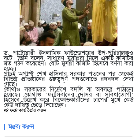
ড. পাটোয়ারী ইসলামিক ফাউন্ডেশনের উপ-পরিচালকও
বটে। তিনি বলেন, সাধারণ মুসল্লিরা মিলে একটি কমিটির
মত গঠন করেছেন। যেটি মুসল্লী কমিটি হিসেবে বর্ণনা করা
হচ্ছে।
পাঁচই অগাস্ট শেখ হাসিনার সরকার পতনের পর থেকেই
বিভিন্ন প্রতিষ্ঠানের গুরুত্বপূর্ণ পদগুলোতে রদবদল দেখা
গেছে।
কোথাও সরকারের নির্দেশে বদলি বা অবসরে পাঠানো
হয়েছে। কোথাও ‘ফ্যাসিবাদের দোসর বা সুবিধাভোগী’
হিসেবে উল্লেখ করে বিক্ষোভকারীদের চাপের মুখে কেউ
কেউ দায়িত্ব ছেড়ে দিয়েছেন।
📸 ফটোকার্ড তৈরি করুন
মন্তব্য করুন