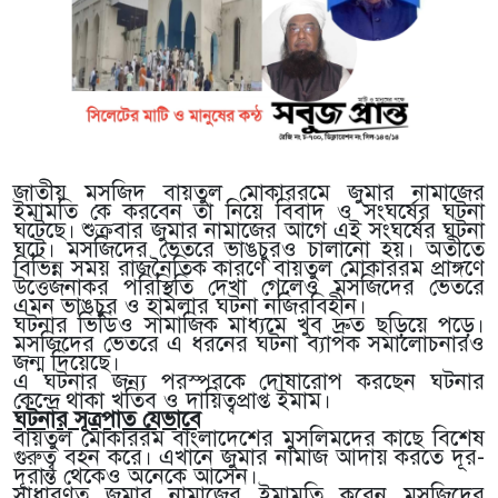
জাতীয় মসজিদ বায়তুল মোকাররমে জুমার নামাজের
ইমামতি কে করবেন তা নিয়ে বিবাদ ও সংঘর্ষের ঘটনা
ঘটেছে। শুক্রবার জুমার নামাজের আগে এই সংঘর্ষের ঘটনা
ঘটে। মসজিদের ভেতরে ভাঙচুরও চালানো হয়। অতীতে
বিভিন্ন সময় রাজনৈতিক কারণে বায়তুল মোকাররম প্রাঙ্গণে
উত্তেজনাকর পরিস্থিতি দেখা গেলেও মসজিদের ভেতরে
এমন ভাঙচুর ও হামলার ঘটনা নজিরবিহীন।
ঘটনার ভিডিও সামাজিক মাধ্যমে খুব দ্রুত ছড়িয়ে পড়ে।
মসজিদের ভেতরে এ ধরনের ঘটনা ব্যাপক সমালোচনারও
জন্ম দিয়েছে।
এ ঘটনার জন্য পরস্পরকে দোষারোপ করছেন ঘটনার
কেন্দ্রে থাকা খতিব ও দায়িত্বপ্রাপ্ত ইমাম।
ঘটনার সূত্রপাত যেভাবে
বায়তুল মোকাররম বাংলাদেশের মুসলিমদের কাছে বিশেষ
গুরুত্ব বহন করে। এখানে জুমার নামাজ আদায় করতে দূর-
দূরান্ত থেকেও অনেকে আসেন।
সাধারণত জুমার নামাজের ইমামতি করেন মসজিদের