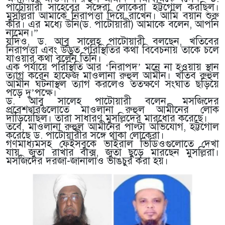
পাটোয়ারী সাহেবের সঙ্গেরা লোকেরা হট্টগোল করছিল।
মুসল্লিরা আমাকে নিরাপত্তা দিয়ে রাখেন। আমি বয়ান শুরু
করি। এর মধ্যে উনি(ড. পাটোয়ারী) আমাকে বলেন, আপনি
নামেন।”
যদিও, ড. আবু সালেহ পাটোয়ারী বলছেন, খতিবের
নিরাপত্তা এবং উদ্ভুত পরিস্থিতির কথা বিবেচনায় তাকে চলে
যাওয়ার কথা বলেন তিনি।
এক পর্যায়ে পরিস্থিতি আর ‘নিরাপদ’ মনে না হওয়ায় স্থান
ত্যাগ করেন হাফেজ মাওলানা রুহুল আমীন। খতিব রুহুল
আমীন ঘটনাস্থল ত্যাগ করলেও ততক্ষণে সংঘাত ছড়িয়ে
পড়ে দু’পক্ষে।
ড. আবু সালেহ পাটোয়ারী বলেন, মসজিদের
প্রবেশদ্বারগুলোতে মাওলানা রুহুল আমীনের লোক
দাঁড়িয়েছিল। তারা সাধারণ মুসল্লিদের মারধোর করেছে।
তবে, মাওলানা রুহুল আমীনের পাল্টা অভিযোগ, হট্টগোল
করেছে ড. পাটোয়ারীর সঙ্গে থাকা লোকেরা।
গণমাধ্যমসহ ফেইসবুকে ভাইরাল ভিডিওগুলোতে দেখা
যায়, জুতা রাখার বাক্স, জুতা ছুড়ে মারছেন মুসল্লিরা।
মসজিদের দরজা-জানালাও ভাঙচুর করা হয়।