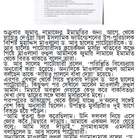
শুক্রবার জুমার নামাজের ইমামতির জন্য আগে থেকে
দায়িত্ব দেওয়া ছিল ইসলামিক ফাউন্ডেশনের উপ-পরিচালক
বিশিষ্ট মুহাদ্দিস মাওলানা ড. আবু ছালেহ পাটোয়ারীকে। ড.
আবু ছালেহ পাটোয়ারীসহ কয়েকজন মুসল্লি খতিবের কক্ষে
গিয়ে মাওলানা রুহুল আমীনকে জুমার নামাজে ইমামতি
থেকে বিরত থাকতে বলেন তারা।
ড. আবু সালেহ পাটোয়ারী বলেন, ‘পরিস্থিতি বিবেচনায়
অনুরোধ করা’ হয়েছে। অন্যদিকে মাওলানা রুহুল আমিন
বলছেন তাকে ‘দায়িত্ব পালনে বাঁধা দেয়া’ হয়েছে।
এরপর, সেখান থেকে গিয়ে খুতবায় দাঁড়ান ড. আবু ছালেহ
পাটোয়ারী। কিছুক্ষণ পর সেখানে আসেন মাওলানা রুহুল
আমীন। মিম্বারে অবস্থান নেয়াকে কেন্দ্র করে বাকবিতণ্ডা
দেখা দেয় তাদের সঙ্গে থাকা মুসল্লিদের মধ্যে।
পরস্পরের অভিযোগ থেকে জানা যাচ্ছে, দু’জনের সঙ্গেই
বেশ কিছু অনুসারী ছিলেন। উপস্থিত মুসল্লিরাও দুই ভাগে
বিভক্ত হয়ে পড়েন।
“আমি খুতবা শুরু করেছিলাম। উনি দলবল নিয়ে এসে
জোর করে মিম্বারে দাঁড়ায়। আমাকে একজন সরে যেতে
বলে। আমি সরে দাঁড়াই,” গণমাধ্যমকে এমনটাই
বলছিলেন ড. আবু সালেহ পাটোয়ারী।
অন্যদিকে মাওলানা রুহুল আমীন গণমাধ্যমকে বলেন, “ড.