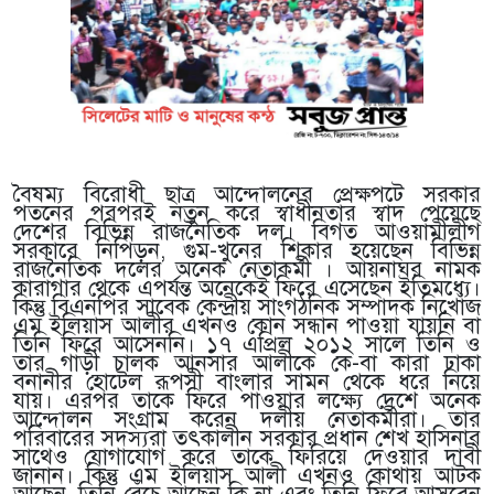
বৈষম্য বিরোধী ছাত্র আন্দোলনের প্রেক্ষপটে সরকার
পতনের পরপরই নতুন করে স্বাধীনতার স্বাদ পেয়েছে
দেশের বিভিন্ন রাজনৈতিক দল। বিগত আওয়ামীলীগ
সরকারে নিপিড়ন, গুম-খুনের শিকার হয়েছেন বিভিন্ন
রাজনৈতিক দলের অনেক নেতাকর্মী । আয়নাঘর নামক
কারাগার থেকে এপর্যন্ত অনেকেই ফিরে এসেছেন ইতিমধ্যে।
কিন্তু বিএনপির সাবেক কেন্দ্রীয় সাংগঠনিক সম্পাদক নিখোঁজ
এম ইলিয়াস আলীর এখনও কোন সন্ধান পাওয়া যায়নি বা
তিনি ফিরে আসেননি। ১৭ এপ্রিল ২০১২ সালে তিনি ও
তার গাড়ী চালক আনসার আলীকে কে-বা কারা ঢাকা
বনানীর হোটেল রূপসী বাংলার সামন থেকে ধরে নিয়ে
যায়। এরপর তাকে ফিরে পাওয়ার লক্ষ্যে দেশে অনেক
আন্দোলন সংগ্রাম করেন দলীয় নেতাকর্মীরা। তার
পরিবারের সদস্যরা তৎকালীন সরকার প্রধান শেখ হাসিনার
সাথেও যোগাযোগ করে তাকে ফিরিয়ে দেওয়ার দাবী
জানান। কিন্তু এম ইলিয়াস আলী এখনও কোথায় আটক