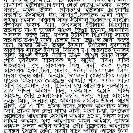
রামপাশা ইউনিয়ন বিএনপি নেতা নেছার আহমদ, আব্দুস
সত্তার, আইন উদ্দিন, দৌলতপুর ইউনিয়ন বিএনপির
সভাপতি ইসমাঈল খান, সাধারণ সম্পাদক আলী বাহার,
লুৎফুর রহমান, বিশ্বনাথ সদর ইউনিয়ন বিএনপির সাধারণ
সম্পাদক ফারুক মিয়া, দেওকলস ইউনিয়ন বিএনপির
সভাপতি মাসুম আহমদ মারুফ, জিল্লুর রহমান, জাকারিয়া
শিকদার, ফজলু মিয়া, দশঘর ইউনিয়ন বিএনপির সাবেক
সভাপতি তখদ্দুছ আলী, হেলাল মিয়া, তজম্মুল আলী, ফজলু
মিয়া, আজির উদ্দিন, তাজুল ইসলাম, উপজেলা যুবদলের
আহবায়ক সামছুল ইসলাম, সিনিয়র যুগ্ম আহবায়ক মুসলিম
আলী, আব্দুল লতিফ, নাজিম উদ্দিন, আব্দুল হান্নান বাবুল,
পৌর যুবদলের আহবায়ক শাহ আমির, সদস্য সচিব
শাহজাহান, যুগ্ম আহবায়ক লিলু মিয়া, কৃষক দলের
আহবায়ক ইরন মিয়া মেম্বার, সদস্য সচিব সুমন মিয়া,
সদস্য কুদ্দুছ আলী, মিনহাজ, উপজেলা স্বেচ্ছাসেবক দলের
সাবেক আহবায়ক মোহাম্মদ কাওছার খান, সদস্য সচিব
আশিকুর রহমান রানা, সিনিয়র যুগ্ম আহবায়ক নুরুজামান,
তাজ উদ্দিন আহমদ কিনু, নুরুজামান জামান, সাঈদ
আহমদ, পৌর স্বেচ্ছাসেবক দলের সদস্য সচিব আহমেদ
দুলাল মিয়া, সিনিয়র যুগ্ম আহবায়ক তসলিম উদ্দিন, আরশ
আলী, এম এ গণি, শ্রমিক দলের সাবেক আহবায়ক মনির
মিয়া, শ্রমিক দল নেতা সানুর আলী, মংলা মিয়া, উপজেলা
ছাত্রদলের আহবায়ক হোসাইন আহমদ প্রবেল, সদস্য সচিব
ফাহিম আহমদ, যুগ্ম আহবায়ক মামুন আহমদ, ডালিম
আহমদ, সদস্য আব্দুল কাইয়ুম, পৌর ছাত্রদলের আহবায়ক
ফখরুল ইসলাম রেজা, সদস্য সচিব জাকির হোসেন ইমন,