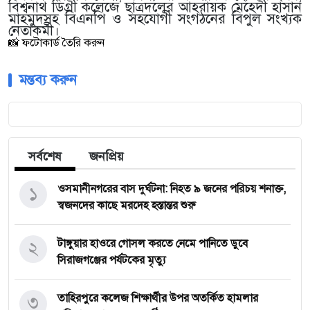
বিশ্বনাথ ডিগ্রী কলেজে ছাত্রদলের আহবায়ক মেহেদী হাসান
মাহমুদসহ বিএনপি ও সহযোগী সংগঠনের বিপুল সংখ্যক
নেতাকর্মী।
📸 ফটোকার্ড তৈরি করুন
মন্তব্য করুন
সর্বশেষ
জনপ্রিয়
১
‎ওসমানীনগরের বাস দুর্ঘটনা: নিহত ৯ জনের পরিচয় শনাক্ত,
স্বজনদের কাছে মরদেহ হস্তান্তর শুরু
২
টাঙ্গুয়ার হাওরে গোসল করতে নেমে পানিতে ডুবে
সিরাজগঞ্জের পর্যটকের মৃত্যু
৩
তাহিরপুরে কলেজ শিক্ষার্থীর উপর অতর্কিত হামলার