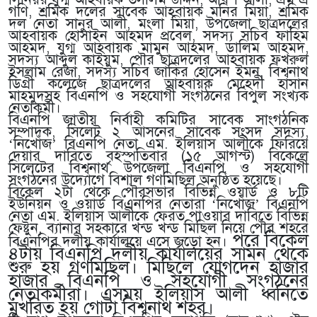
গণি, শ্রমিক দলের সাবেক আহবায়ক মনির মিয়া, শ্রমিক
দল নেতা সানুর আলী, মংলা মিয়া, উপজেলা ছাত্রদলের
আহবায়ক হোসাইন আহমদ প্রবেল, সদস্য সচিব ফাহিম
আহমদ, যুগ্ম আহবায়ক মামুন আহমদ, ডালিম আহমদ,
সদস্য আব্দুল কাইয়ুম, পৌর ছাত্রদলের আহবায়ক ফখরুল
ইসলাম রেজা, সদস্য সচিব জাকির হোসেন ইমন, বিশ্বনাথ
ডিগ্রী কলেজে ছাত্রদলের আহবায়ক মেহেদী হাসান
মাহমুদসহ বিএনপি ও সহযোগী সংগঠনের বিপুল সংখ্যক
নেতাকর্মী।
বিএনপি জাতীয় নির্বাহী কমিটির সাবেক সাংগঠনিক
সম্পাদক, সিলেট ২ আসনের সাবেক সংসদ সদস্য,
‘নিখোঁজ’ বিএনপি নেতা এম. ইলিয়াস আলীকে ফিরিয়ে
দেয়ার দাবিতে বৃহস্পতিবার (১৫ আগস্ট) বিকেলে
সিলেটের বিশ্বনাথ উপজেলা বিএনপি ও সহযোগী
সংগঠনের উদ্যোগে বিশাল গণমিছিল অনুষ্ঠিত হয়েছে।
বিকেল ২টা থেকে পৌরসভার বিভিন্ন ওয়ার্ড ও ৮টি
ইউনিয়ন ও ওয়ার্ড বিএনপির নেতারা ‘নিখোঁজ’ বিএনপি
নেতা এম. ইলিয়াস আলীকে ফেরত পাওয়ার দাবিতে বিভিন্ন
ফেষ্টুন, ব্যানার সহকারে খন্ড খন্ড মিছিল নিয়ে পৌর শহরে
পরে বিকেল
বিএনপির দলীয় কার্যালয়ে এসে জড়ো হন।
৪টায় বিএনপি দলীয় কার্যালয়ের সামন থেকে
শুরু হয় গণমিছিল। মিছিলে যোগদেন হাজার
হাজার বিএনপি ও সহযোগী সংগঠনের
নেতাকর্মীরা। এসময় ইলিয়াস আলী ধ্বনিতে
মুখরিত হয় গোটা বিশ্বনাথ শহর।