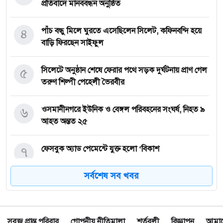
প্রতিবাদে মানববন্ধন অনুষ্ঠিত
৪
পাঁচ বন্ধু মিলে ঘুরতে এসেছিলেন সিলেট, কফিনবন্দি হয়ে
বাড়ি ফিরছেন সাইফুল
৫
সিলেটে অনুষ্ঠান শেষে ফেরার পথে সড়ক দুর্ঘটনায় প্রাণ গেল
তরুণ শিল্পী পেহেলী ভৈরবীর
৬
ওসমানীনগরে ইউনিক ও বেঙ্গল পরিবহনের সংঘর্ষ, নিহত ৯
আহত অন্তত ২৫
৭
ফেসবুক অ্যাড পেমেন্টে যুক্ত হলো ‘বিকাশ
সর্বশেষ সব খবর
৮
সিলেটে চার বছরের শিশু ফাহিমা ধর্ষণ ও হত্যা মামলায়
জাকিরের ফাঁসি, ৫ লাখ টাকা জরিমানা
সবুজ প্রান্ত পরিবার
গোপনীয় নীতিমালা
শর্তবলী
বিজ্ঞাপন
আমাদে