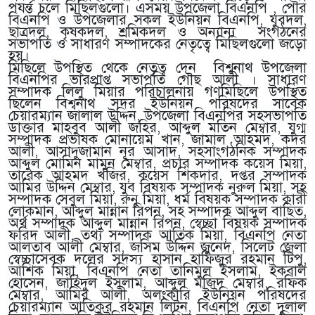
পযর্ন্ত চলে মিছিলগুলো। এসময় উপজেলা বিএনপি , পৌর
বিএনপি ও উপজেলার সকল ইউনিয়ন বিএনপি, যুবদল,
ছাত্রদল, কৃষকদল, শ্রমিকদল ও অন্যান্য সংগঠনের
সভাপতি ও সাধারণ সম্পাদকের নেতৃত্বে মিছিলগুলো জড়ো
হয়।
মিছিলে উপস্থিত থেকে নেতৃত্ব দেন বিশ্বনাথ উপজেলা
বিএনপির ভারপ্রাপ্ত সভাপতি গৌছ আলী । সাধারণ
সম্পাদক লিলু মিয়ার পরিচালনায় গণমিছিলে উপস্থিত
ছিলেন বিশ্বনাথ সদর ইউনিয়ন পরিষদের সাবেক
চেয়ারম্যান জালাল উদ্দিন, উপজেলা বিএনপির সহসভাপতি
ডাক্তার মাহবুব আলী জহির, আব্দুল মতিন মেম্বার, যুগ্ম
সম্পাদক প্রভাষক মোনায়েম খান, জামাল আহমদ, কদর
আলী, আসাদুজামান নূর আসাদ, সহসাংগঠনিক সম্পাদক
আব্দুল মোমিন মামুন মেম্বার, প্রচার সম্পাদক কয়েস মিয়া,
তারেক আহমদ খজির, কয়েস শিকদার, দপ্তর সম্পাদক
আমির উদ্দিন মেম্বার, যুব বিষয়ক সম্পাদক নুরুল মিয়া, সহ
সম্পাদক সেবুল মিয়া, রুনু মিয়া, ধর্ম বিষয়ক সম্পাদক ক্বারী
লোকমান, আব্দুল মান্নান রিপন, সহ সম্পাদক আব্দুল বাছিত,
অর্থ সম্পাদক আব্দুল মান্নান রিপন, স্বেচ্ছা বিষয়ক সম্পাদক
ফরিদ আলী, তথ্য সম্পাদক আতিক মিয়া, বিএনপি নেতা
আলতাব আলী মেম্বার, জসিম উদ্দিন জুনেদ, সিলেট জেলা
স্বেচ্চাসেবক দলের সদস্য হাসান হাফিজুর রহমান টিপু,
আশিক মিয়া, বিএনপি নেতা তানিমুল ইসলাম, ইকবাল
হোসেন, জাহিদুল ইসলাম, আব্দুল মজিদ মেম্বার, রফিক
মেম্বার, আমির আলী, অলংকারি ইউনিয়ন পরিষদের
চেয়ারম্যান আতিকুর রহমান লিটন, বিএনপি নেতা দুলাল