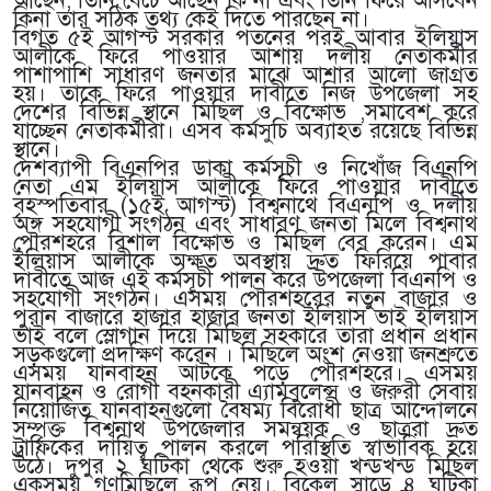
আছেন, তিনি বেঁচে আছেন কি না এবং তিনি ফিরে আসবেন
কিনা তার সঠিক তথ্য কেই দিতে পারছেন না।
বিগত ৫ই আগস্ট সরকার পতনের পরই আবার ইলিয়াস
আলীকে ফিরে পাওয়ার আশায় দলীয় নেতাকর্মীর
পাশাপাশি সাধারণ জনতার মাঝে আশার আলো জাগ্রত
হয়। তাকে ফিরে পাওয়ার দাবীতে নিজ উপজেলা সহ
দেশের বিভিন্ন স্থানে মিছিল ও বিক্ষোভ ,সমাবেশ করে
যাচ্ছেন নেতাকর্মীরা। এসব কর্মসুচি অব্যাহত রয়েছে বিভিন্ন
স্থানে।
দেশব্যাপী বিএনপির ডাকা কর্মসূচী ও নিখোঁজ বিএনপি
নেতা এম ইলিয়াস আলীকে ফিরে পাওয়ার দাবীতে
বৃহস্পতিবার (১৫ই আগস্ট) বিশ্বনাথে বিএনপি ও দলীয়
অঙ্গ সহযোগী সংগঠন এবং সাধারণ জনতা মিলে বিশ্বনাথ
পৌরশহরে বিশাল বিক্ষোভ ও মিছিল বের করেন। এম
ইলিয়াস আলীকে অক্ষত অবস্থায় দ্রুত ফিরিয়ে পাবার
দাবীতে আজ এই কর্মসূচী পালন করে উপজেলা বিএনপি ও
সহযোগী সংগঠন। এসময় পৌরশহরের নতুন বাজার ও
পুরান বাজারে হাজার হাজার জনতা ইলিয়াস ভাই ইলিয়াস
ভাই বলে স্লোগান দিয়ে মিছিল সহকারে তারা প্রধান প্রধান
সড়কগুলো প্রদক্ষিণ করেন । মিছিলে অংশ নেওয়া জনশ্রুতে
এসময় যানবাহন আটকে পড়ে পৌরশহরে। এসময়
যানবাহন ও রোগী বহনকারী এ্যামবুলেন্স ও জরুরী সেবায়
নিয়োজিত যানবাহনগুলো বৈষম্য বিরোধী ছাত্র আন্দোলনে
সম্পৃক্ত বিশ্বনাথ উপজেলার সমন্বয়ক ও ছাত্ররা দ্রুত
ট্রাফিকের দায়িত্ব পালন করলে পরিস্থিতি স্বাভাবিক হয়ে
উঠে। দুপুর ২ ঘটিকা থেকে শুরু হওয়া খন্ডখন্ড মিছিল
একসময় গণমিছিলে রূপ নেয়। বিকেল সাড়ে ৪ ঘটিকা