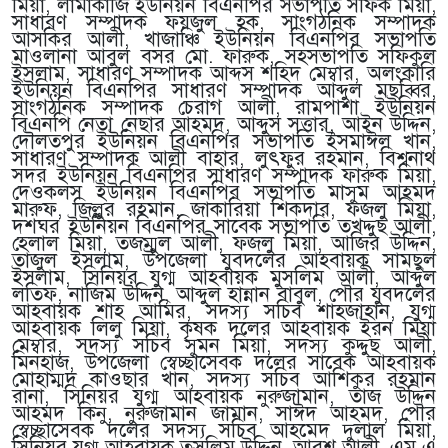
মিয়া, লামাকাজি ইউনিয়ন বিএনপির সভাপতি সফিক মিয়া,
সাধারণ সম্পাদক ফয়জুল হক, সাংগঠনিক সম্পাদক
আসকির আলী, খাজাঞ্চি ইউনিয়ন বিএনপির সভাপতি
মাওলানা আবুল বসর মো. ফারুক, সহসভাপতি সফিকুল
ইসলাম, সাধারণ সম্পাদক আব্দস শহিদ মেম্বার, অলংকারি
ইউনিয়ন বিএনপির সাধারণ সম্পাদক আব্দুল মছব্বির,
সাংগঠনিক সম্পাদক চেরাগ আলী, রামপাশা ইউনিয়ন
বিএনপি নেতা নেছার আহমদ, আব্দুস সত্তার, আইন উদ্দিন,
দৌলতপুর ইউনিয়ন বিএনপির সভাপতি ইসমাঈল খান,
সাধারণ সম্পাদক আলী বাহার, লুৎফুর রহমান, বিশ্বনাথ
সদর ইউনিয়ন বিএনপির সাধারণ সম্পাদক ফারুক মিয়া,
দেওকলস ইউনিয়ন বিএনপির সভাপতি মাসুম আহমদ
মারুফ, জিল্লুর রহমান, জাকারিয়া শিকদার, ফজলু মিয়া,
দশঘর ইউনিয়ন বিএনপির সাবেক সভাপতি তখদ্দুছ আলী,
হেলাল মিয়া, তজম্মুল আলী, ফজলু মিয়া, আজির উদ্দিন,
তাজুল ইসলাম, উপজেলা যুবদলের আহবায়ক সামছুল
ইসলাম, সিনিয়র যুগ্ম আহবায়ক মুসলিম আলী, আব্দুল
লতিফ, নাজিম উদ্দিন, আব্দুল হান্নান বাবুল, পৌর যুবদলের
আহবায়ক শাহ আমির, সদস্য সচিব শাহজাহান, যুগ্ম
আহবায়ক লিলু মিয়া, কৃষক দলের আহবায়ক ইরন মিয়া
মেম্বার, সদস্য সচিব সুমন মিয়া, সদস্য কুদ্দুছ আলী,
মিনহাজ, উপজেলা স্বেচ্ছাসেবক দলের সাবেক আহবায়ক
মোহাম্মদ কাওছার খান, সদস্য সচিব আশিকুর রহমান
রানা, সিনিয়র যুগ্ম আহবায়ক নুরুজামান, তাজ উদ্দিন
আহমদ কিনু, নুরুজামান জামান, সাঈদ আহমদ, পৌর
স্বেচ্ছাসেবক দলের সদস্য সচিব আহমেদ দুলাল মিয়া,
সিনিয়র যুগ্ম আহবায়ক তসলিম উদ্দিন, আরশ আলী, এম এ