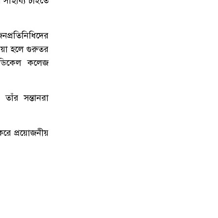
সাহায্য চাইতে
৮
সিলেটে চার বছরের শিশু ফাহিমা ধর্ষণ
ও হত্যা মামলায় জাকিরের ফাঁসি, ৫
নপ্রতিনিধিদের
লাখ টাকা জরিমানা
ওয়া হলে গুরুতর
েডিকেল কলেজ
৯
নয়াদিল্লিতে সাজাপ্রাপ্ত গণহত্যাকারী শেখ
হাসিনাকে সংবাদমাধ্যমের মুখোমুখি
হতে দেওয়ায় ঢাকার তীব্র ক্ষোভ
তাঁর সন্তানরা
১০
বড়লেখায় গণভোটের রায় ও জুলাই
সনদ বাস্তবায়নের দাবিতে জামায়াতের
 করে প্রয়োজনীয়
সমাবেশ ও গণমিছিল
১১
গোয়াইনঘাটে ১৭০ বোতল ভারতীয়
ইস্কাফ কফ সিরাপ উদ্ধার, গ্রেপ্তার ১
১২
জুলাই গণঅভ্যুত্থান দিবস উপলক্ষে
জকিগঞ্জে আলোচনা সভা