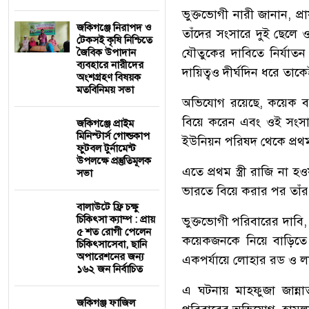
ভুক্তভোগী নারী জানান, প
জকিগঞ্জে নিরাপদ ও
তাঁদের সংসারে দুই ছেলে ও
টেকসই কৃষি নিশ্চিতে
যৌতুকের দাবিতে নির্যাত
জৈবিক উপাদান
ব্যবহারে নারীদের
দায়িত্বও দীর্ঘদিন ধরে ত
অংশগ্রহণ বিষয়ক
মতবিনিময় সভা
অভিযোগ রয়েছে, কয়েক বছ
বিয়ে করেন এবং ওই সংসারে ত
জকিগঞ্জে প্রাইম
মিনিস্টার্স গোল্ডকাপ
ইউনিয়ন পরিষদ থেকে প্রথম 
ফুটবল টুর্নামেন্ট
উপলক্ষে প্রস্তুতিমূলক
এতে প্রথম স্ত্রী রাজি ন
সভা
ভারতে বিয়ে করার পর তাঁর
বালাউটে ফ্রি চক্ষু
চিকিৎসা ক্যাম্প : প্রায়
ভুক্তভোগী পরিবারের দাবি,
৫ শত রোগী পেলেন
কয়েকজনকে নিয়ে বাড়িতে আস
চিকিৎসাসেবা, ছানি
অপারেশনের জন্য
একপর্যায়ে লোহার রড ও লা
১৬২ জন নির্বাচিত
এ ঘটনায় মাহফুজা জান্
জকিগঞ্জ ফাজিল