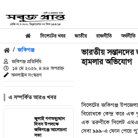
সিলেটের খবর
জাতীয়
রাজনীতি
অর্থনীতি
/
জকিগঞ্জ
ভারতীয় সন্তানদের 
হামলার অভিযোগ
জকিগঞ্জ প্রতিনিধি
১৪ মে ২০২৬, ৪:৪৪ অপরাহ্ন
অনলাইন সংস্করণ
এ সম্পর্কিত আরও খবর
সিলেটের জকিগঞ্জ উপজেলায় 
বিরোধকে কেন্দ্র করে এক
জুলাই গণঅভ্যুত্থান
এক তরুণীকে সিলেট এমএজ
দিবস উপলক্ষে
জকিগঞ্জে আলোচনা
সেবা ৯৯৯-এ ফোন পেয়ে পুল
সভা