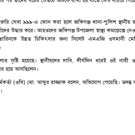
র পর তাঁদের ঘরের ভেতরে আটকে রাখা হয় যাতে কেউ বাইরে গিয়ে 
রি সেবা ৯৯৯-এ ফোন করা হলে জকিগঞ্জ থানা-পুলিশ স্থানীয় জ
ঁদের উদ্ধার করে। আহতদের জকিগঞ্জ উপজেলা স্বাস্থ্য কমপ্লেক্সে নে
 তারিনকে উন্নত চিকিৎসার জন্য সিলেট এমএজি ওসমানী ম
।
ের সৃষ্টি হয়েছে। স্থানীয়দের দাবি, দীর্ঘদিন ধরেই ওই নারী ও 
কার হয়ে আসছিলেন।
কর্মকর্তা (ওসি) মো. আব্দুর রাজ্জাক বলেন, অভিযোগ পেয়েছি। তদন্ত
ে।