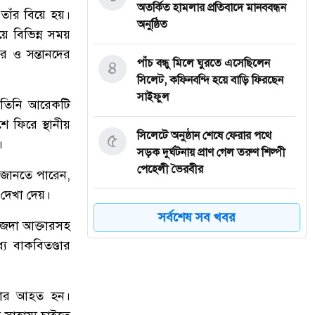
অতর্কিত হামলার প্রতিবাদে মানববন্ধন
তাঁর বিয়ে হয়।
অনুষ্ঠিত
য়ে বিভিন্ন সময়
র ও সন্তানদের
৪
পাঁচ বন্ধু মিলে ঘুরতে এসেছিলেন
সিলেট, কফিনবন্দি হয়ে বাড়ি ফিরছেন
সাইফুল
 তিনি আরেকটি
ে ফিরে স্থানীয়
৫
সিলেটে অনুষ্ঠান শেষে ফেরার পথে
।
সড়ক দুর্ঘটনায় প্রাণ গেল তরুণ শিল্পী
পেহেলী ভৈরবীর
 জানতে পারেন,
 দেখা দেয়।
৬
ওসমানীনগরে ইউনিক ও বেঙ্গল
সর্বশেষ সব খবর
াজেদা আক্তারসহ
পরিবহনের সংঘর্ষ, নিহত ৯ আহত অন্তত
২৫
ে বাকবিতণ্ডার
৭
ফেসবুক অ্যাড পেমেন্টে যুক্ত হলো
্তার আহত হন।
‘বিকাশ