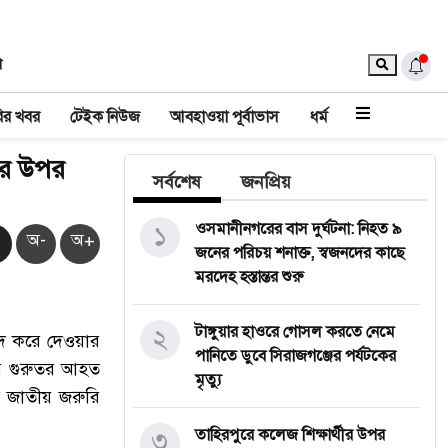
া
ির খবর
টেইক নিউজ
আবহাওয়া পূর্বাভাস
ধর্ম
দের উপর
সর্বশেষ
জনপ্রিয়
১
‎ওসমানীনগরের বাস দুর্ঘটনা: নিহত ৯
অ-
অ+
জনের পরিচয় শনাক্ত, স্বজনদের কাছে
মরদেহ হস্তান্তর শুরু
২
টাঙ্গুয়ার হাওরে গোসল করতে নেমে
সনদ করে দেওয়ার
পানিতে ডুবে সিরাজগঞ্জের পর্যটকের
ায় গুরুতর আহত
মৃত্যু
 জাতীয় জরুরি
৩
তাহিরপুরে কলেজ শিক্ষার্থীর উপর