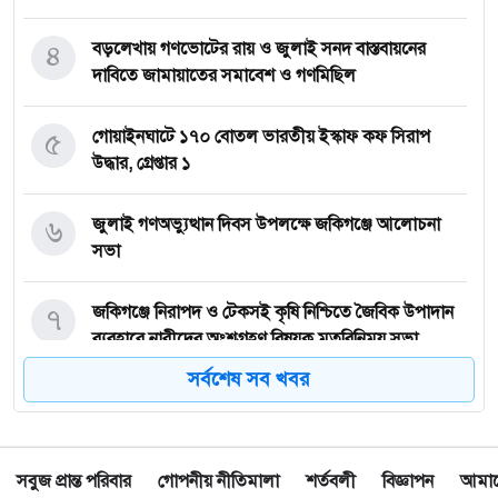
৪
বড়লেখায় গণভোটের রায় ও জুলাই সনদ বাস্তবায়নের
দাবিতে জামায়াতের সমাবেশ ও গণমিছিল
৫
গোয়াইনঘাটে ১৭০ বোতল ভারতীয় ইস্কাফ কফ সিরাপ
উদ্ধার, গ্রেপ্তার ১
৬
জুলাই গণঅভ্যুত্থান দিবস উপলক্ষে জকিগঞ্জে আলোচনা
সভা
৭
জকিগঞ্জে নিরাপদ ও টেকসই কৃষি নিশ্চিতে জৈবিক উপাদান
ব্যবহারে নারীদের অংশগ্রহণ বিষয়ক মতবিনিময় সভা
সর্বশেষ সব খবর
৮
টাঙ্গুয়ার হাওর অবৈধভাবে অনুপ্রবেশের দায়ে ৬ হাউসবোটে
কে জরিমানা
সবুজ প্রান্ত পরিবার
গোপনীয় নীতিমালা
শর্তবলী
বিজ্ঞাপন
আমাদে
৯
সেপ্টেম্বর থেকে সিলেট ওসমানী বিমানবন্দরে ফের বিদেশি