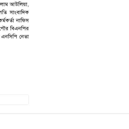
১২
গোলাম আউলিয়া,
সনদ বাস্তবায়নের দাবিতে জামায়াতের
পতি সাংবাদিক
সমাবেশ ও গণমিছিল
র্মকর্তা নাফিস
১৩
গোয়াইনঘাটে ১৭০ বোতল ভারতীয়
 পৌর বিএনপির
ইস্কাফ কফ সিরাপ উদ্ধার, গ্রেপ্তার ১
 এনসিপি নেতা
১৪
জুলাই গণঅভ্যুত্থান দিবস উপলক্ষে
জকিগঞ্জে আলোচনা সভা
১৫
জকিগঞ্জে নিরাপদ ও টেকসই কৃষি
নিশ্চিতে জৈবিক উপাদান ব্যবহারে
নারীদের অংশগ্রহণ বিষয়ক মতবিনিময়
সভা
১৬
টাঙ্গুয়ার হাওর অবৈধভাবে অনুপ্রবেশের
দায়ে ৬ হাউসবোটে কে জরিমানা