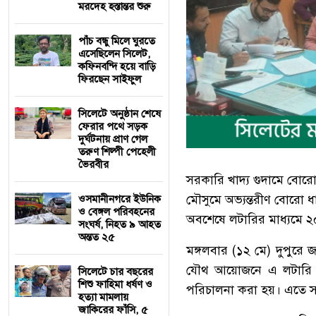
মরদেহ হস্তান্তর শুরু
পাঁচ বন্ধু মিলে ঘুরতে
এসেছিলেন সিলেট,
কফিনবন্দি হয়ে বাড়ি
ফিরছেন সাইফুল
সিলেটে অনুষ্ঠান শেষে
ফেরার পথে সড়ক
দুর্ঘটনায় প্রাণ গেল
তরুণ শিল্পী পেহেলী
ভৈরবীর
সরকারি খাদ্য গুদামে বোর
মৌসুমে অভ্যন্তরীণ বোরো 
ওসমানীনগরে ইউনিক
ও বেঙ্গল পরিবহনের
অবশেষে লটারির মাধ্যমে ২০
সংঘর্ষ, নিহত ৯ আহত
অন্তত ২৫
মঙ্গলবার (১২ মে) দুপুরে 
যৌথ আয়োজনে এ লটারি অনুষ
সিলেটে চার বছরের
শিশু ফাহিমা ধর্ষণ ও
পরিচালনা করা হয়। এতে সভ
হত্যা মামলায়
জাকিরের ফাঁসি, ৫