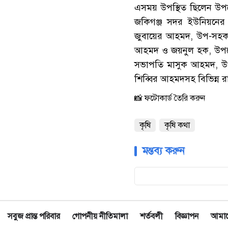
এসময় উপস্থিত ছিলেন উপজে
জকিগঞ্জ সদর ইউনিয়নের 
জুবায়ের আহমদ, উপ-সহকারী 
আহমদ ও জয়নুল হক, উপজ
সভাপতি মাসুক আহমদ, উপ
শিব্বির আহমদসহ বিভিন্ন রাজ
📸 ফটোকার্ড তৈরি করুন
কৃষি
কৃষি কথা
মন্তব্য করুন
সবুজ প্রান্ত পরিবার
গোপনীয় নীতিমালা
শর্তবলী
বিজ্ঞাপন
আমাদে