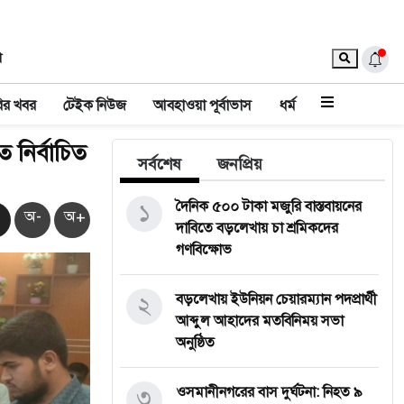
া
ির খবর
টেইক নিউজ
আবহাওয়া পূর্বাভাস
ধর্ম
 নির্বাচিত
সর্বশেষ
জনপ্রিয়
১
দৈনিক ৫০০ টাকা মজুরি বাস্তবায়নের
অ-
অ+
দাবিতে বড়লেখায় চা শ্রমিকদের
গণবিক্ষোভ
২
বড়লেখায় ইউনিয়ন চেয়ারম্যান পদপ্রার্থী
আব্দুল আহাদের মতবিনিময় সভা
অনুষ্ঠিত
৩
‎ওসমানীনগরের বাস দুর্ঘটনা: নিহত ৯