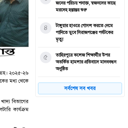
জনের পরিচয় শনাক্ত, স্বজনদের কাছে
মরদেহ হস্তান্তর শুরু
৪
টাঙ্গুয়ার হাওরে গোসল করতে নেমে
পানিতে ডুবে সিরাজগঞ্জের পর্যটকের
মৃত্যু
৫
তাহিরপুরে কলেজ শিক্ষার্থীর উপর
অতর্কিত হামলার প্রতিবাদে মানববন্ধন
অনুষ্ঠিত
গ্রহ। ২০২৫-২৬
কের মধ্য থেকে
৬
পাঁচ বন্ধু মিলে ঘুরতে এসেছিলেন
সর্বশেষ সব খবর
সিলেট, কফিনবন্দি হয়ে বাড়ি ফিরছেন
সাইফুল
 খাদ্য বিভাগের
ারি কার্যক্রম
৭
সিলেটে অনুষ্ঠান শেষে ফেরার পথে
সড়ক দুর্ঘটনায় প্রাণ গেল তরুণ শিল্পী
পেহেলী ভৈরবীর