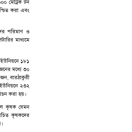
০০ মেট্রিক টন
িশ্চিত করা এবং
৮
ওসমানীনগরে ইউনিক ও বেঙ্গল
পরিবহনের সংঘর্ষ, নিহত ৯ আহত অন্তত
২৫
দের পরিমাণ ও
টারির মাধ্যমে
৯
ফেসবুক অ্যাড পেমেন্টে যুক্ত হলো
‘বিকাশ
ী ইউনিয়নে ১৮১
জনের মধ্যে ৩০
১০
সিলেটে চার বছরের শিশু ফাহিমা ধর্ষণ
ও হত্যা মামলায় জাকিরের ফাঁসি, ৫
জন, বারঠাকুরী
লাখ টাকা জরিমানা
 ইউনিয়নে ২৩২
াচন করা হয়।
১১
নয়াদিল্লিতে সাজাপ্রাপ্ত গণহত্যাকারী শেখ
ড়লে কৃষক যেমন
হাসিনাকে সংবাদমাধ্যমের মুখোমুখি
হতে দেওয়ায় ঢাকার তীব্র ক্ষোভ
্বাচিত কৃষকদের
য়।
বড়লেখায় গণভোটের রায় ও জুলাই