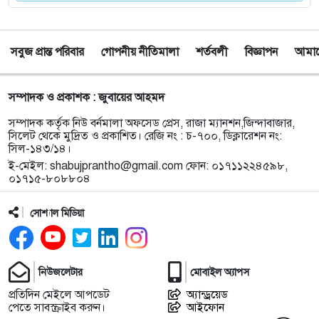
৮
সিলেটে চার বছরের শিশু ফাহিমা ধর্ষণ ও হত্যা মামলায়
জাকিরের ফাঁসি, ৫ লাখ টাকা জরিমানা
সবুজ প্রান্ত পরিবার
গোপনীয় নীতিমালা
শর্তবলী
বিজ্ঞাপন
আমাদে
৯
নয়াদিল্লিতে সাজাপ্রাপ্ত গণহত্যাকারী শেখ হাসিনাকে
সংবাদমাধ্যমের মুখোমুখি হতে দেওয়ায় ঢাকার তীব্র ক্ষোভ
সম্পাদক ও প্রকাশক : জুবায়ের আহমদ
১০
বড়লেখায় গণভোটের রায় ও জুলাই সনদ বাস্তবায়নের
সম্পাদক কর্তৃক নিউ বর্নমালা অফসেড প্রেস, রাজা ম্যানশন,জিন্দাবাজার,
দাবিতে জামায়াতের সমাবেশ ও গণমিছিল
সিলেট থেকে মুদ্রিত ও প্রকাশিত। রেজি নং : চ-৭০০, ডিক্লারেশন নং:
সিল-১৪৩/১৪।
ই-মেইল:
shabujprantho@gmail.com
ফোন: ০১৭১১২২৪৫৯৮,
১১
গোয়াইনঘাটে ১৭০ বোতল ভারতীয় ইস্কাফ কফ সিরাপ
০১৭১৫-৮০৮৮০৪
উদ্ধার, গ্রেপ্তার ১
সোশ্যাল মিডিয়া
১২
জুলাই গণঅভ্যুত্থান দিবস উপলক্ষে জকিগঞ্জে আলোচনা
সভা
নিউজলেটার
মোবাইল অ্যাপস
১৩
জকিগঞ্জে নিরাপদ ও টেকসই কৃষি নিশ্চিতে জৈবিক উপাদান
প্রতিদিন মেইলে আপডেট
অ্যান্ড্রয়েড
ব্যবহারে নারীদের অংশগ্রহণ বিষয়ক মতবিনিময় সভা
পেতে সাবস্ক্রাইব করুন।
আইফোন