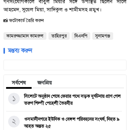
‎গণসংযোগকালে বাবুল মিয়ার সঙ্গে উপস্থিত ছিলেন সালে
আহমেদ, সুয়েল মিয়া, সাদিকুল ও শামীমসহ প্রমুখ।
📸 ফটোকার্ড তৈরি করুন
কামরুজ্জামান কামরুল
তাহিরপুর
বিএনপি
সুনামগঞ্জ
মন্তব্য করুন
সর্বশেষ
জনপ্রিয়
১
সিলেটে অনুষ্ঠান শেষে ফেরার পথে সড়ক দুর্ঘটনায় প্রাণ গেল
তরুণ শিল্পী পেহেলী ভৈরবীর
২
ওসমানীনগরে ইউনিক ও বেঙ্গল পরিবহনের সংঘর্ষ, নিহত ৯
আহত অন্তত ২৫