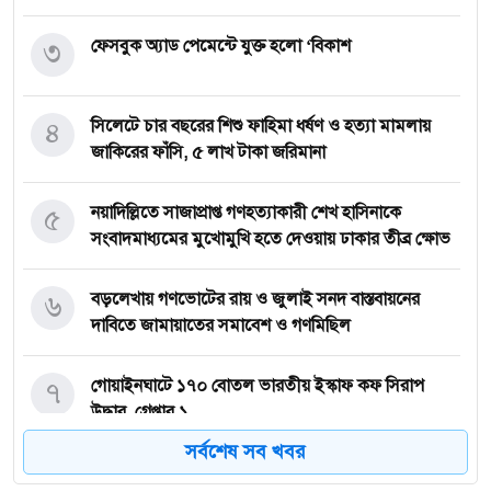
৩
ফেসবুক অ্যাড পেমেন্টে যুক্ত হলো ‘বিকাশ
৪
সিলেটে চার বছরের শিশু ফাহিমা ধর্ষণ ও হত্যা মামলায়
জাকিরের ফাঁসি, ৫ লাখ টাকা জরিমানা
৫
নয়াদিল্লিতে সাজাপ্রাপ্ত গণহত্যাকারী শেখ হাসিনাকে
সংবাদমাধ্যমের মুখোমুখি হতে দেওয়ায় ঢাকার তীব্র ক্ষোভ
৬
বড়লেখায় গণভোটের রায় ও জুলাই সনদ বাস্তবায়নের
দাবিতে জামায়াতের সমাবেশ ও গণমিছিল
৭
গোয়াইনঘাটে ১৭০ বোতল ভারতীয় ইস্কাফ কফ সিরাপ
উদ্ধার, গ্রেপ্তার ১
সর্বশেষ সব খবর
৮
জুলাই গণঅভ্যুত্থান দিবস উপলক্ষে জকিগঞ্জে আলোচনা