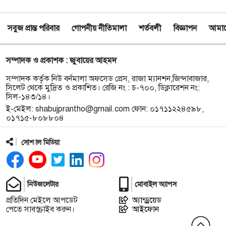
সভা
সবুজ প্রান্ত পরিবার
গোপনীয় নীতিমালা
শর্তবলী
বিজ্ঞাপন
আমাদে
৯
জকিগঞ্জে নিরাপদ ও টেকসই কৃষি নিশ্চিতে জৈবিক উপাদান
ব্যবহারে নারীদের অংশগ্রহণ বিষয়ক মতবিনিময় সভা
সম্পাদক ও প্রকাশক : জুবায়ের আহমদ
১০
টাঙ্গুয়ার হাওর অবৈধভাবে অনুপ্রবেশের দায়ে ৬ হাউসবোটে
সম্পাদক কর্তৃক নিউ বর্নমালা অফসেড প্রেস, রাজা ম্যানশন,জিন্দাবাজার,
কে জরিমানা
সিলেট থেকে মুদ্রিত ও প্রকাশিত। রেজি নং : চ-৭০০, ডিক্লারেশন নং:
সিল-১৪৩/১৪।
ই-মেইল:
shabujprantho@gmail.com
ফোন: ০১৭১১২২৪৫৯৮,
১১
সেপ্টেম্বর থেকে সিলেট ওসমানী বিমানবন্দরে ফের বিদেশি
০১৭১৫-৮০৮৮০৪
ফ্লাইট চালু করছে সালামএয়ার
সোশ্যাল মিডিয়া
১২
জকিগঞ্জে প্রাইম মিনিস্টার্স গোল্ডকাপ ফুটবল টুর্নামেন্ট
উপলক্ষে প্রস্তুতিমূলক সভা
নিউজলেটার
মোবাইল অ্যাপস
১৩
যশোরের স্কুলছাত্রীকে নিয়ে সিলেটে আত্মগোপন, মাজার
প্রতিদিন মেইলে আপডেট
অ্যান্ড্রয়েড
গেট থেকে গ্রেফতার হবিগঞ্জের যুবক
পেতে সাবস্ক্রাইব করুন।
আইফোন