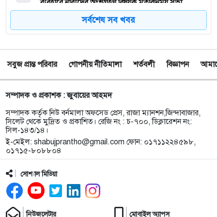
ব্যবহারে নারীদের অংশগ্রহণ বিষয়ক মতবিনিময় সভা
সর্বশেষ সব খবর
৮
টাঙ্গুয়ার হাওর অবৈধভাবে অনুপ্রবেশের দায়ে ৬ হাউসবোটে
কে জরিমানা
সবুজ প্রান্ত পরিবার
গোপনীয় নীতিমালা
শর্তবলী
বিজ্ঞাপন
আমাদে
৯
সেপ্টেম্বর থেকে সিলেট ওসমানী বিমানবন্দরে ফের বিদেশি
ফ্লাইট চালু করছে সালামএয়ার
সম্পাদক ও প্রকাশক : জুবায়ের আহমদ
১০
জকিগঞ্জে প্রাইম মিনিস্টার্স গোল্ডকাপ ফুটবল টুর্নামেন্ট
সম্পাদক কর্তৃক নিউ বর্নমালা অফসেড প্রেস, রাজা ম্যানশন,জিন্দাবাজার,
উপলক্ষে প্রস্তুতিমূলক সভা
সিলেট থেকে মুদ্রিত ও প্রকাশিত। রেজি নং : চ-৭০০, ডিক্লারেশন নং:
সিল-১৪৩/১৪।
ই-মেইল:
shabujprantho@gmail.com
ফোন: ০১৭১১২২৪৫৯৮,
১১
যশোরের স্কুলছাত্রীকে নিয়ে সিলেটে আত্মগোপন, মাজার
০১৭১৫-৮০৮৮০৪
গেট থেকে গ্রেফতার হবিগঞ্জের যুবক
সোশ্যাল মিডিয়া
১২
বালাউটে ফ্রি চক্ষু চিকিৎসা ক্যাম্প : প্রায় ৫ শত রোগী
পেলেন চিকিৎসাসেবা, ছানি অপারেশনের জন্য ১৬২ জন
নির্বাচিত
নিউজলেটার
মোবাইল অ্যাপস