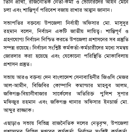
তিনি প্রার্থী, রাজনৈতিক নেতা-কর্মী ও ভোটারদের আইন মেনে
চলা এবং শান্তিপূর্ণ পরিবেশ বজায় রাখার আহ্বান জানান।
সভাপতির বক্তব্যে উপজেলা নির্বাহী অফিসার মো. মাসুদুর
রহমান বলেন, নির্বাচন একটি জাতীয় দায়িত্ব। শান্তিপূর্ণ ও
গ্রহণযোগ্য নির্বাচন নিশ্চিত করতে উপজেলা প্রশাসনের সব প্রস্তুতি
সম্পন্ন রয়েছে। নির্বাচন সংশ্লিষ্ট কর্মকর্তা-কর্মচারীদের মধ্যে সমন্বয়
জোরদার করা হয়েছে এবং যেকোনো পরিস্থিতি মোকাবিলায়
প্রশাসন প্রস্তুত।
সভায় আরও বক্তব্য দেন বাংলাদেশ সেনাবাহিনীর জিওসি মেজর
আল-আমীন, বিজিবির কোম্পানি কমান্ডার মাহবুব আলম,
জকিগঞ্জ-বিয়ানীবাজার সার্কেলের অতিরিক্ত পুলিশ সুপার
মফিজুর রহমান এবং জকিগঞ্জ থানার অফিসার ইনচার্জ মো.
আব্দুর রাজ্জাক।
এছাড়াও সভায় বিভিন্ন রাজনৈতিক দলের নেতৃবৃন্দ, উপজেলা
প্রশাসনের বিভিন্ন দপ্তরের কর্মকর্তা, নির্বাচন সংশ্লিষ্ট কর্মকর্তা,