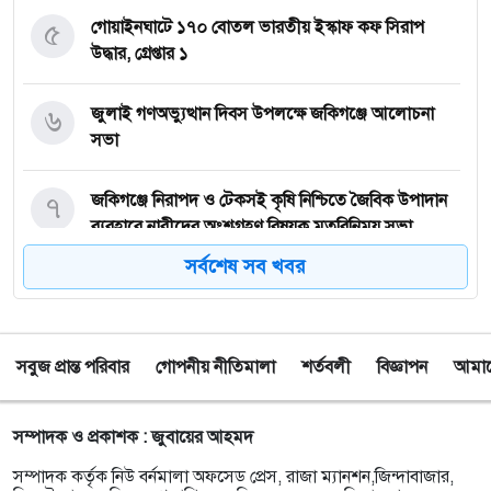
৫
গোয়াইনঘাটে ১৭০ বোতল ভারতীয় ইস্কাফ কফ সিরাপ
উদ্ধার, গ্রেপ্তার ১
৬
জুলাই গণঅভ্যুত্থান দিবস উপলক্ষে জকিগঞ্জে আলোচনা
সভা
৭
জকিগঞ্জে নিরাপদ ও টেকসই কৃষি নিশ্চিতে জৈবিক উপাদান
ব্যবহারে নারীদের অংশগ্রহণ বিষয়ক মতবিনিময় সভা
সর্বশেষ সব খবর
৮
টাঙ্গুয়ার হাওর অবৈধভাবে অনুপ্রবেশের দায়ে ৬ হাউসবোটে
কে জরিমানা
সবুজ প্রান্ত পরিবার
গোপনীয় নীতিমালা
শর্তবলী
বিজ্ঞাপন
আমাদে
৯
সেপ্টেম্বর থেকে সিলেট ওসমানী বিমানবন্দরে ফের বিদেশি
ফ্লাইট চালু করছে সালামএয়ার
সম্পাদক ও প্রকাশক : জুবায়ের আহমদ
১০
জকিগঞ্জে প্রাইম মিনিস্টার্স গোল্ডকাপ ফুটবল টুর্নামেন্ট
সম্পাদক কর্তৃক নিউ বর্নমালা অফসেড প্রেস, রাজা ম্যানশন,জিন্দাবাজার,
উপলক্ষে প্রস্তুতিমূলক সভা