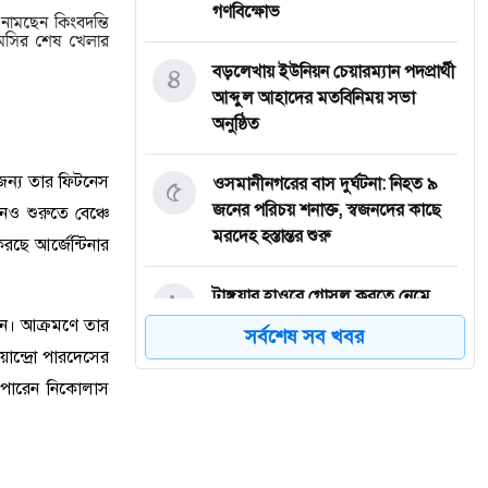
গণবিক্ষোভ
 নামছেন কিংবদন্তি
 মেসির শেষ খেলার
৪
বড়লেখায় ইউনিয়ন চেয়ারম্যান পদপ্রার্থী
আব্দুল আহাদের মতবিনিময় সভা
অনুষ্ঠিত
র জন্য তার ফিটনেস
৫
‎ওসমানীনগরের বাস দুর্ঘটনা: নিহত ৯
জনের পরিচয় শনাক্ত, স্বজনদের কাছে
ও শুরুতে বেঞ্চে
মরদেহ হস্তান্তর শুরু
রছে আর্জেন্টিনার
৬
টাঙ্গুয়ার হাওরে গোসল করতে নেমে
পানিতে ডুবে সিরাজগঞ্জের পর্যটকের
রেন। আক্রমণে তার
সর্বশেষ সব খবর
মৃত্যু
ান্দ্রো পারদেসের
ে পারেন নিকোলাস
৭
তাহিরপুরে কলেজ শিক্ষার্থীর উপর
অতর্কিত হামলার প্রতিবাদে মানববন্ধন
অনুষ্ঠিত