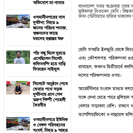
অভিযোগ মা-বাবার
বাংলাদেশ সময় শুক্রবার ভোর সাড়
ফুটবলার লিওনেল মেসি। বিশ্বকা
জন্য স্টেডিয়ামে হাজির থাকবেন তার
‎ওসমানীনগরের বাস
দুর্ঘটনা: নিহত ৯
জনের পরিচয় শনাক্ত,
স্বজনদের কাছে
মরদেহ হস্তান্তর শুরু
মেসি সম্প্রতি ইনজুরি থেকে ফির
পাঁচ বন্ধু মিলে ঘুরতে
এবং কৌশলগত পরিকল্পনা গুরুত্
এসেছিলেন সিলেট,
কফিনবন্দি হয়ে বাড়ি
রাখছেন, কখনও দ্বিতীয়ার্ধে বদল
ফিরছেন সাইফুল
দলের পরিকল্পনার ওপর।
সিলেটে অনুষ্ঠান শেষে
আর্জেন্টিনার সংবাদ মাধ্যম ব
ফেরার পথে সড়ক
দুর্ঘটনায় প্রাণ গেল
সঙ্গে দেখা যেতে পারে হুলিয়া
তরুণ শিল্পী পেহেলী
ভৈরবীর
খেলার সম্ভাবনা বেশি। রক্ষণ
ত্যাগলিয়াফিকো ও নাহুয়েল মলি
ওসমানীনগরে ইউনিক
ও বেঙ্গল পরিবহনের
সংঘর্ষ, নিহত ৯ আহত