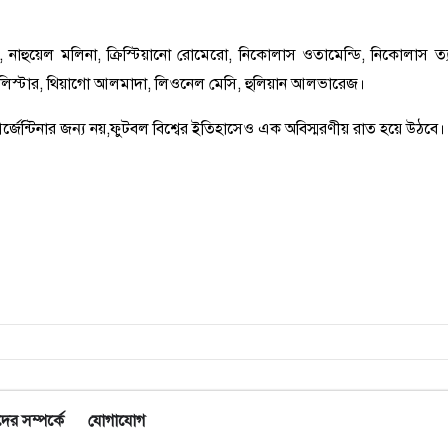
, নাহুয়েল মলিনা, ক্রিস্টিয়ানো রোমেরো, নিকোলাস ওতামেন্ডি, নিকোলাস ত্
 অ্যালিস্টার, থিয়াগো আলমাদা, লিওনেল মেসি, হুলিয়ান আলভারেজ।
 আর্জেন্টিনার জন্য নয়,ফুটবল বিশ্বের ইতিহাসেও এক অবিস্মরণীয় রাত হয়ে উঠবে।
র সম্পর্কে
যোগাযোগ