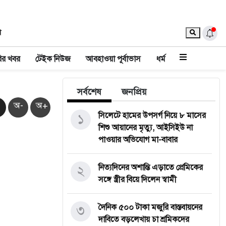
া
ির খবর
টেইক নিউজ
আবহাওয়া পূর্বাভাস
ধর্ম
সর্বশেষ
জনপ্রিয়
অ-
অ+
১
সিলেটে হামের উপসর্গ নিয়ে ৮ মাসের
শিশু আয়ানের মৃত্যু, আইসিইউ না
পাওয়ার অভিযোগ মা-বাবার
২
নিত্যদিনের অশান্তি এড়াতে প্রেমিকের
সঙ্গে স্ত্রীর বিয়ে দিলেন স্বামী
৩
দৈনিক ৫০০ টাকা মজুরি বাস্তবায়নের
দাবিতে বড়লেখায় চা শ্রমিকদের