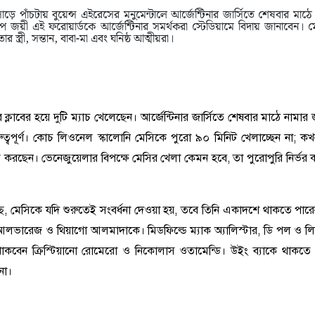
ে পাঁচটায় বুয়েন্স এইরেসের মনুমেন্টালে আর্জেন্টিনার জার্সিতে শেষবার মাঠে
প জয়ী এই ফরোয়ার্ডকে আর্জেন্টিনার সমর্থকরা স্টেডিয়ামে বিদায় জানাবেন।
 স্ত্রী, সন্তান, বাবা-মা এবং ঘনিষ্ঠ আত্মীয়রা।
ে ক্লাবের হয়ে দুটি ম্যাচ খেলেছেন। আর্জেন্টিনার জার্সিতে শেষবার মাঠে নামা
বপূর্ণ। কোচ লিওনেল স্কালোনি মেসিকে পুরো ৯০ মিনিট খেলাচ্ছেন না; কখন
ি করছেন। ভেনেজুয়েলার বিপক্ষে মেসির খেলা কেমন হবে, তা পুরোপুরি নির্ভর ক
লছে, মেসিকে যদি শুরুতেই সংবর্ধনা দেওয়া হয়, তবে তিনি একাদশে থাকতে পা
ন আলভারেজ ও থিয়াগো আলমাদাকে। মিডফিল্ডে ম্যাক অ্যালিস্টার, ডি পল ও লিয়
ে থাকবেন ক্রিস্টিয়ানো রোমেরো ও নিকোলাস ওতামেন্ডি। উইং ব্যাকে থাকত
না।