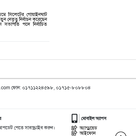
ধ্যমে সিলেটের গোয়াইনঘাট
 নেতৃত্ব নির্বাচন করেছেন
চনে সভাপতি পদে নির্বাচিত
l.com
ফোন: ০১৭১১২২৪৫৯৮, ০১৭১৫-৮০৮৮০৪
র
মোবাইল অ্যাপস
আপডেট পেতে সাবস্ক্রাইব করুন।
অ্যান্ড্রয়েড
আইফোন