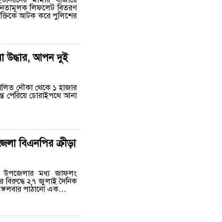
তনতামূলক লিফলেট বিতরণ
যক্তিকে আটক করে পুলিশের
 উদ্ধার, আপন দুই
চালিত নৌকা থেকে ১ হাজার
ন্ত পেরিয়ে চোরাইপথে আনা
জেলা বিএনপির ক্রীড়া
ট উপজেলার মধ্য জাফলং
ার বিরুদ্ধে ২৭ জুলাই দৈনিক
। ‎মঙ্গলবার পাঠানো এক…