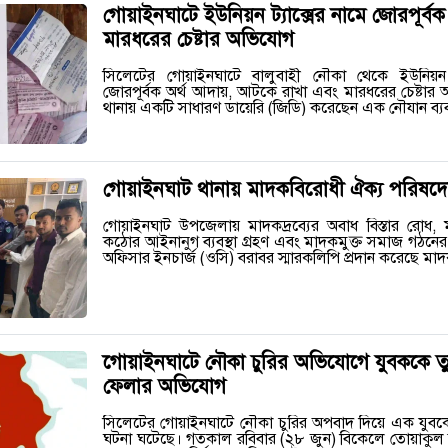
গোয়াইনঘাটে ইউনিয়ন ট্যাক্সের নামে জোরপূর্ব
মারধরের চেষ্টার অভিযোগ
সিলেটের গোয়াইনঘাটে বালুবাহী নৌকা থেকে ইউনিয়ন প
জোরপূর্বক অর্থ আদায়, আটকে রাখা এবং মারধরের চেষ্টা
থানায় একটি সাধারণ ডায়েরি (জিডি) করেছেন এক নৌযান ব্
গোয়াইনঘাট থানায় মাদকবিরোধী ঐক্য পরিষদের 
গোয়াইনঘাট উপজেলায় মাদকদ্রব্যের অবাধ বিস্তার রোধ, মা
কঠোর আইনানুগ ব্যবস্থা গ্রহণ এবং মাদকমুক্ত সমাজ গঠনে
অফিসার ইনচার্জ (ওসি) বরাবর স্মারকলিপি প্রদান করেছে ম
‎গোয়াইনঘাটে নৌকা চুরির অভিযোগে যুবককে ত
ফেলার অভিযোগ
সিলেটের গোয়াইনঘাটে নৌকা চুরির অপবাদ দিয়ে এক যুব
ঘটনা ঘটেছে। গতকাল রবিবার (২৮ জুন) বিকেলে তোয়াকুল