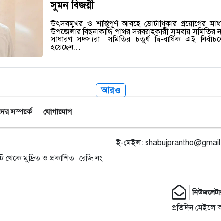
সুমন বিজয়ী
উৎসবমুখর ও শান্তিপূর্ণ আবহে ভোটাধিকার প্রয়োগের মা
উপজেলার বিছনাকান্ধি পাথর সরবরাহকারী সমবায় সমিতির নতুন
সাধারণ সদস্যরা। সমিতির চতুর্থ দ্বি-বার্ষিক এই নির্বা
হয়েছেন…
আরও
র সম্পর্কে
যোগাযোগ
ই-মেইল:
shabujprantho@gmai
ট থেকে মুদ্রিত ও প্রকাশিত। রেজি নং
নিউজলেটা
প্রতিদিন মেইলে 