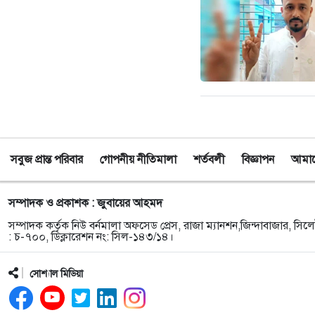
সবুজ প্রান্ত পরিবার
গোপনীয় নীতিমালা
শর্তবলী
বিজ্ঞাপন
আমাদে
সম্পাদক ও প্রকাশক : জুবায়ের আহমদ
সম্পাদক কর্তৃক নিউ বর্নমালা অফসেড প্রেস, রাজা ম্যানশন,জিন্দাবাজার, সিলে
: চ-৭০০, ডিক্লারেশন নং: সিল-১৪৩/১৪।
সোশ্যাল মিডিয়া