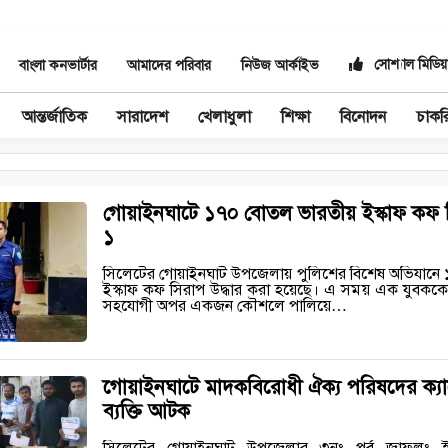
সোশ্যাল মিডিয়
বাংলা কনভার্টার
আমাদের পরিবার
নিউজ আর্কাইভ
আন্তর্জাতিক
সারাদেশ
খেলাধুলা
শিক্ষা
বিনোদন
চাকর
গোয়াইনঘাটে ১৭০ বোতল ভারতীয় ইস্কাফ কফ সিরা
১
সিলেটের গোয়াইনঘাট উপজেলায় পুলিশের বিশেষ অভিযানে 
ইস্কাফ কফ সিরাপ উদ্ধার করা হয়েছে। এ সময় এক যুবককে গ
সহযোগী অপর একজন কৌশলে পালিয়ে…
‎গোয়াইনঘাটে মাদকবিরোধী ঐক্য পরিষদের ক্যা
ব্যক্তি আটক ‎
সিলেটের গোয়াইনঘাট উপজেলার ৩নং পূর্ব জাফলং ই