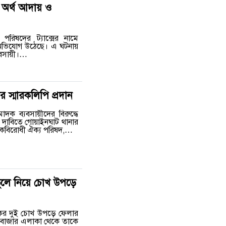
ক অর্থ আদায় ও
রিষদের ট্যাক্সের নামে
র অভিযোগ উঠেছে। এ ঘটনায়
যবসায়ী।…
স্মারকলিপি প্রদান
দক ব্যবসায়ীদের বিরুদ্ধে
র দাবিতে গোয়াইনঘাট থানার
াদকবিরোধী ঐক্য পরিষদ,…
ুলে নিয়ে চোখ উপড়ে
কের দুই চোখ উপড়ে ফেলার
 বাজার এলাকা থেকে তাকে