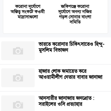
করোনা দূর্যোগে
জকিগঞ্জে করোনা
অস্তিত্ব সংকটে কওমী
দূর্যোগে অনন্য নজির
মাদ্রাসাগুলো
গড়ল সোনার বাংলা
সমিতি
ভারতে করোনার চিকিৎসাতেও হিন্দু-
মুসলিম বিভাজন
হাজার লোক জমায়েত করে
আওয়ামীলীগ নেতার বাবার জানাজা
আনসারীর জানাজায় জনস্রোত :
সরাইলের ওসি প্রত্যাহার