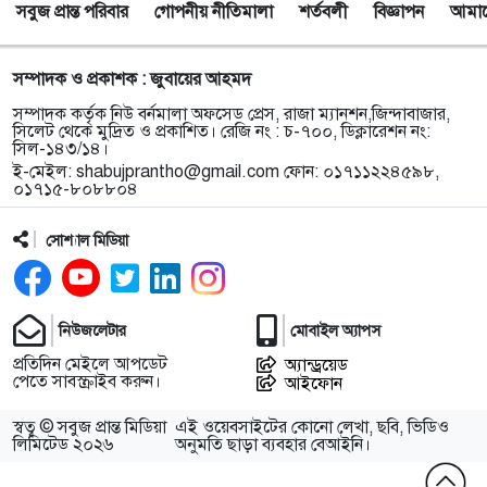
সবুজ প্রান্ত পরিবার
গোপনীয় নীতিমালা
শর্তবলী
বিজ্ঞাপন
আমাদে
সম্পাদক ও প্রকাশক : জুবায়ের আহমদ
সম্পাদক কর্তৃক নিউ বর্নমালা অফসেড প্রেস, রাজা ম্যানশন,জিন্দাবাজার,
সিলেট থেকে মুদ্রিত ও প্রকাশিত। রেজি নং : চ-৭০০, ডিক্লারেশন নং:
সিল-১৪৩/১৪।
ই-মেইল:
shabujprantho@gmail.com
ফোন: ০১৭১১২২৪৫৯৮,
০১৭১৫-৮০৮৮০৪
সোশ্যাল মিডিয়া
নিউজলেটার
মোবাইল অ্যাপস
প্রতিদিন মেইলে আপডেট
অ্যান্ড্রয়েড
পেতে সাবস্ক্রাইব করুন।
আইফোন
স্বত্ব © সবুজ প্রান্ত মিডিয়া
এই ওয়েবসাইটের কোনো লেখা, ছবি, ভিডিও
লিমিটেড ২০২৬
অনুমতি ছাড়া ব্যবহার বেআইনি।