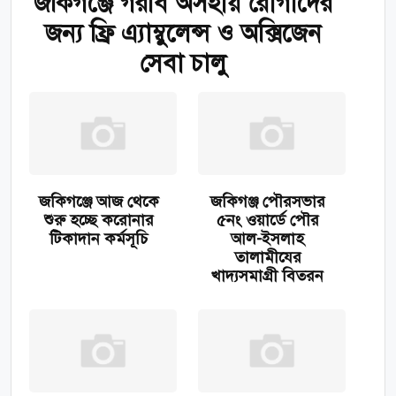
জকিগঞ্জে গরীব অসহায় রোগীদের
জন্য ফ্রি এ্যাম্বুলেন্স ও অক্সিজেন
সেবা চালু
জকিগঞ্জে আজ থেকে
জকিগঞ্জ পৌরসভার
শুরু হচ্ছে করোনার
৫নং ওয়ার্ডে পৌর
টিকাদান কর্মসূচি
আল-ইসলাহ
তালামীযের
খাদ্যসমাগ্রী বিতরন