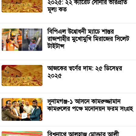
২০২৫: ২২ ক্যারেট সোনার ভরিপ্রতি
মূল্য কত
বিপিএল উদ্বোধনী ম্যাচে শান্তর
রাজশাহীর মুখোমুখি মিরাজের সিলেট
টাইটান্স
আজকের স্বর্ণের দাম: ২৫ ডিসেম্বর
২০২৫
সুনামগঞ্জ-১ আসনে কামরুজ্জামান
কামরুলের পক্ষে মনোনয়ন ফরম সংগ্রহ
বিশ্বনাথে আলহাজ্ব মোক্তার আলী