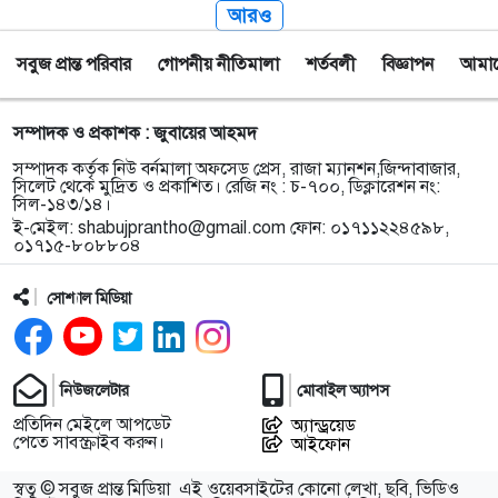
আরও
সবুজ প্রান্ত পরিবার
গোপনীয় নীতিমালা
শর্তবলী
বিজ্ঞাপন
আমাদে
সম্পাদক ও প্রকাশক : জুবায়ের আহমদ
সম্পাদক কর্তৃক নিউ বর্নমালা অফসেড প্রেস, রাজা ম্যানশন,জিন্দাবাজার,
সিলেট থেকে মুদ্রিত ও প্রকাশিত। রেজি নং : চ-৭০০, ডিক্লারেশন নং:
সিল-১৪৩/১৪।
ই-মেইল:
shabujprantho@gmail.com
ফোন: ০১৭১১২২৪৫৯৮,
০১৭১৫-৮০৮৮০৪
সোশ্যাল মিডিয়া
নিউজলেটার
মোবাইল অ্যাপস
প্রতিদিন মেইলে আপডেট
অ্যান্ড্রয়েড
পেতে সাবস্ক্রাইব করুন।
আইফোন
স্বত্ব © সবুজ প্রান্ত মিডিয়া
এই ওয়েবসাইটের কোনো লেখা, ছবি, ভিডিও