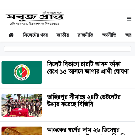
সিলেটের খবর
জাতীয়
রাজনীতি
অর্থনীতি
আন্তর
সিলেট বিভাগে চারটি আসন ফাঁকা
রেখে ১৫ আসনে জাপার প্রার্থী ঘোষণা
তাহিরপুর সীমান্তে ২৪টি ডেটনেটর
উদ্ধার করেছে বিজিবি
আজকের স্বর্ণের দাম ২৬ ডিসেম্বর