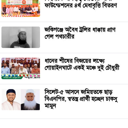
ফাউন্ডেশনের ৪র্থ মেধাবৃত্তি বিতরণ
জকিগঞ্জে অবৈধ ট্রলির ধাক্কায় প্রাণ
গেল পথচারীর
ধানের শীষের বিজয়ের লক্ষ্যে
গোয়াইনঘাটে একই মঞ্চে দুই চৌধুরী
সিলেট-৫ আসনে জমিয়তকে ছাড়
বিএনপির, স্বতন্ত্র প্রার্থী হচ্ছেন চাকসু
মামুন