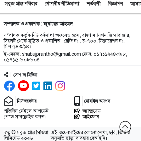
সবুজ প্রান্ত পরিবার
গোপনীয় নীতিমালা
শর্তবলী
বিজ্ঞাপন
আমাদে
৯
সিলেটে অনুষ্ঠান শেষে ফেরার পথে সড়ক দুর্ঘটনায় প্রাণ গেল
তরুণ শিল্পী পেহেলী ভৈরবীর
সম্পাদক ও প্রকাশক : জুবায়ের আহমদ
১০
ওসমানীনগরে ইউনিক ও বেঙ্গল পরিবহনের সংঘর্ষ, নিহত ৯
সম্পাদক কর্তৃক নিউ বর্নমালা অফসেড প্রেস, রাজা ম্যানশন,জিন্দাবাজার,
আহত অন্তত ২৫
সিলেট থেকে মুদ্রিত ও প্রকাশিত। রেজি নং : চ-৭০০, ডিক্লারেশন নং:
সিল-১৪৩/১৪।
ই-মেইল:
shabujprantho@gmail.com
ফোন: ০১৭১১২২৪৫৯৮,
১১
ফেসবুক অ্যাড পেমেন্টে যুক্ত হলো ‘বিকাশ
০১৭১৫-৮০৮৮০৪
সোশ্যাল মিডিয়া
১২
সিলেটে চার বছরের শিশু ফাহিমা ধর্ষণ ও হত্যা মামলায়
জাকিরের ফাঁসি, ৫ লাখ টাকা জরিমানা
নিউজলেটার
মোবাইল অ্যাপস
১৩
নয়াদিল্লিতে সাজাপ্রাপ্ত গণহত্যাকারী শেখ হাসিনাকে
প্রতিদিন মেইলে আপডেট
অ্যান্ড্রয়েড
সংবাদমাধ্যমের মুখোমুখি হতে দেওয়ায় ঢাকার তীব্র ক্ষোভ
পেতে সাবস্ক্রাইব করুন।
আইফোন
১৪
বড়লেখায় গণভোটের রায় ও জুলাই সনদ বাস্তবায়নের
স্বত্ব © সবুজ প্রান্ত মিডিয়া
এই ওয়েবসাইটের কোনো লেখা, ছবি, ভিডিও
দাবিতে জামায়াতের সমাবেশ ও গণমিছিল
লিমিটেড ২০২৬
অনুমতি ছাড়া ব্যবহার বেআইনি।