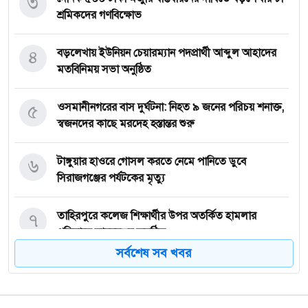
৩
শ্রমিকদের গণবিক্ষোভ
৪
বড়লেখায় ইউনিয়ন চেয়ারম্যান পদপ্রার্থী আব্দুল আহাদের
মতবিনিময় সভা অনুষ্ঠিত
৫
‎ওসমানীনগরের বাস দুর্ঘটনা: নিহত ৯ জনের পরিচয় শনাক্ত,
স্বজনদের কাছে মরদেহ হস্তান্তর শুরু
৬
টাঙ্গুয়ার হাওরে গোসল করতে নেমে পানিতে ডুবে
সিরাজগঞ্জের পর্যটকের মৃত্যু
৭
তাহিরপুরে কলেজ শিক্ষার্থীর উপর অতর্কিত হামলার
প্রতিবাদে মানববন্ধন অনুষ্ঠিত
সর্বশেষ সব খবর
৮
পাঁচ বন্ধু মিলে ঘুরতে এসেছিলেন সিলেট, কফিনবন্দি হয়ে
বাড়ি ফিরছেন সাইফুল