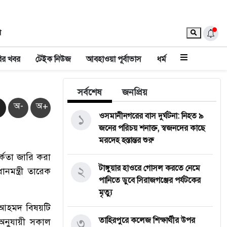
া
ির খবর
টেইক নিউজ
আবহাওয়া পূর্বাভাস
ধর্ম
সর্বশেষ
জনপ্রিয়
অ-
অ+
১
‎ওসমানীনগরের বাস দুর্ঘটনা: নিহত ৯
জনের পরিচয় শনাক্ত, স্বজনদের কাছে
মরদেহ হস্তান্তর শুরু
্কতা জারি করা
২
টাঙ্গুয়ার হাওরে গোসল করতে নেমে
নমন্ত্রী তারেক
পানিতে ডুবে সিরাজগঞ্জের পর্যটকের
মৃত্যু
জ আহমদ বিষয়টি
৩
তাহিরপুরে কলেজ শিক্ষার্থীর উপর
 অনুযায়ী সকাল