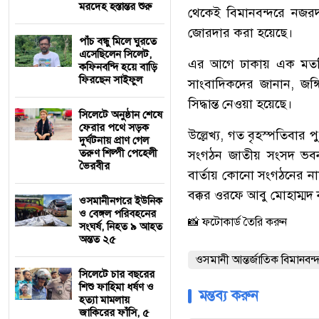
মরদেহ হস্তান্তর শুরু
থেকেই বিমানবন্দরে নজরদা
জোরদার করা হয়েছে।
পাঁচ বন্ধু মিলে ঘুরতে
এসেছিলেন সিলেট,
এর আগে ঢাকায় এক মতবিনি
কফিনবন্দি হয়ে বাড়ি
ফিরছেন সাইফুল
সাংবাদিকদের জানান, জঙ্গ
সিদ্ধান্ত নেওয়া হয়েছে।
সিলেটে অনুষ্ঠান শেষে
ফেরার পথে সড়ক
উল্লেখ্য, গত বৃহস্পতিবার 
দুর্ঘটনায় প্রাণ গেল
তরুণ শিল্পী পেহেলী
সংগঠন জাতীয় সংসদ ভবনসহ
ভৈরবীর
বার্তায় কোনো সংগঠনের নাম
বক্কর ওরফে আবু মোহাম্মদ
ওসমানীনগরে ইউনিক
ও বেঙ্গল পরিবহনের
📸 ফটোকার্ড তৈরি করুন
সংঘর্ষ, নিহত ৯ আহত
অন্তত ২৫
ওসমানী আন্তর্জাতিক বিমানবন্
সিলেটে চার বছরের
শিশু ফাহিমা ধর্ষণ ও
মন্তব্য করুন
হত্যা মামলায়
জাকিরের ফাঁসি, ৫