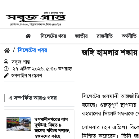
সিলেটের খবর
জাতীয়
রাজনীতি
অর্থনীতি
/
সিলেটের খবর
জঙ্গি হামলার শঙ্
সবুজ প্রান্ত
২৭ এপ্রিল ২০২৬, ৫:৩০ অপরাহ্ন
অনলাইন সংস্করণ
সিলেটের ওসমানী আন্তর্জা
এ সম্পর্কিত আরও খবর
হয়েছে। গুরুত্বপূর্ণ স্থাপ
রহমানের সিলেট সফরকে কেন্দ
‎ওসমানীনগরের বাস
দুর্ঘটনা: নিহত ৯
সোমবার (২৭ এপ্রিল) বিক
জনের পরিচয় শনাক্ত,
নিশ্চিত করেছেন। তিনি জা
স্বজনদের কাছে