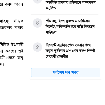
অতর্কিত হামলার প্রতিবাদে মানববন্ধন
পত্তা বলয় আরও
অনুষ্ঠিত
াহমুদ সিদ্দিক
৪
পাঁচ বন্ধু মিলে ঘুরতে এসেছিলেন
সিলেট, কফিনবন্দি হয়ে বাড়ি ফিরছেন
া জোরদার করার
সাইফুল
ষিদ্ধ উগ্রবাদী
৫
সিলেটে অনুষ্ঠান শেষে ফেরার পথে
্পনা করছে। ওই
সড়ক দুর্ঘটনায় প্রাণ গেল তরুণ শিল্পী
পেহেলী ভৈরবীর
 সামী ওরফে আবু
হয়।
৬
ওসমানীনগরে ইউনিক ও বেঙ্গল
সর্বশেষ সব খবর
পরিবহনের সংঘর্ষ, নিহত ৯ আহত অন্তত
২৫
৭
ফেসবুক অ্যাড পেমেন্টে যুক্ত হলো
‘বিকাশ