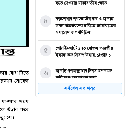
হতে দেওয়ায় ঢাকার তীব্র ক্ষোভ
৪
বড়লেখায় গণভোটের রায় ও জুলাই
সনদ বাস্তবায়নের দাবিতে জামায়াতের
সমাবেশ ও গণমিছিল
৫
গোয়াইনঘাটে ১৭০ বোতল ভারতীয়
ইস্কাফ কফ সিরাপ উদ্ধার, গ্রেপ্তার ১
৬
জুলাই গণঅভ্যুত্থান দিবস উপলক্ষে
নসভায় যোগ দিতে
জকিগঞ্জে আলোচনা সভা
রম্যান সোহেল
সর্বশেষ সব খবর
৭
জকিগঞ্জে নিরাপদ ও টেকসই কৃষি
নিশ্চিতে জৈবিক উপাদান ব্যবহারে
য় যাওয়ার সময়
নারীদের অংশগ্রহণ বিষয়ক মতবিনিময়
ঁকে উদ্ধার করে
সভা
্যু হয়।