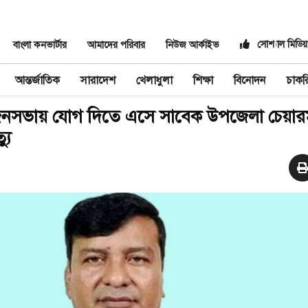
সোশ্যাল মিডিয়
বাংলা কনভার্টার
আমাদের পরিবার
নিউজ আর্কাইভ
আন্তর্জাতিক
সারাদেশ
খেলাধুলা
শিক্ষা
বিনোদন
চাকর
নী জনসভায় যোগ দিতে এসে সাবেক উপজেলা চেয়ারম
যু