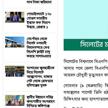
লাখ টাকা জরিমানা
গোয়াইনঘাটে ১৭০
বোতল ভারতীয়
ইস্কাফ কফ সিরাপ
উদ্ধার, গ্রেপ্তার ১
সেপ্টেম্বর থেকে
সিলেট ওসমানী
বিমানবন্দরে ফের
বিদেশি ফ্লাইট চালু
করছে সালামএয়ার
সিলেটের বিশ্বনাথে বিএনপি
আসার পথে জেলা বিএনপির
যশোরের স্কুলছাত্রীকে
নিয়ে সিলেটে
আহমদ চৌধুরী মৃত্যুবরণ ক
আত্মগোপন, মাজার
গেট থেকে গ্রেফতার
সোমবার (৯ ফেব্রুয়ারি
হবিগঞ্জের যুবক
সভাস্থলের পাশেই তিনি হঠা
স্থানীয় উন্নয়নে দরিদ্র
চিকিৎসার জন্য হাসপাতালে 
জনগোষ্ঠীর অংশগ্রহণ
নিশ্চিতে জকিগঞ্জে