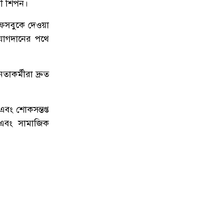
লী শিপন।
৮
টাঙ্গুয়ার হাওর অবৈধভাবে অনুপ্রবেশের
দায়ে ৬ হাউসবোটে কে জরিমানা
ফেসবুকে দেওয়া
যোগদানের পথে
৯
সেপ্টেম্বর থেকে সিলেট ওসমানী
বিমানবন্দরে ফের বিদেশি ফ্লাইট চালু
করছে সালামএয়ার
াকর্মীরা দ্রুত
১০
জকিগঞ্জে প্রাইম মিনিস্টার্স গোল্ডকাপ
ফুটবল টুর্নামেন্ট উপলক্ষে প্রস্তুতিমূলক
বং শোকসন্তপ্ত
সভা
 এবং সামাজিক
১১
যশোরের স্কুলছাত্রীকে নিয়ে সিলেটে
আত্মগোপন, মাজার গেট থেকে গ্রেফতার
হবিগঞ্জের যুবক
১২
বালাউটে ফ্রি চক্ষু চিকিৎসা ক্যাম্প : প্রায়
৫ শত রোগী পেলেন চিকিৎসাসেবা,
ছানি অপারেশনের জন্য ১৬২ জন