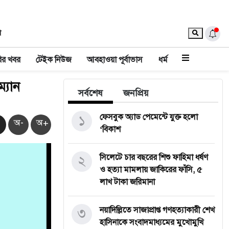
া
ির খবর
টেইক নিউজ
আবহাওয়া পূর্বাভাস
ধর্ম
্যান
সর্বশেষ
জনপ্রিয়
১
ফেসবুক অ্যাড পেমেন্টে যুক্ত হলো
অ-
অ+
‘বিকাশ
২
সিলেটে চার বছরের শিশু ফাহিমা ধর্ষণ
ও হত্যা মামলায় জাকিরের ফাঁসি, ৫
লাখ টাকা জরিমানা
৩
নয়াদিল্লিতে সাজাপ্রাপ্ত গণহত্যাকারী শেখ
হাসিনাকে সংবাদমাধ্যমের মুখোমুখি