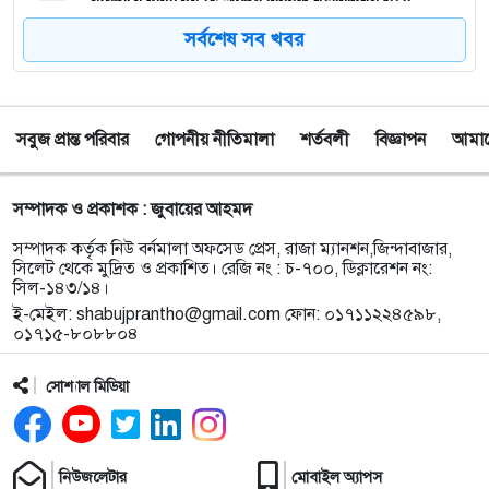
ব্যবহারে নারীদের অংশগ্রহণ বিষয়ক মতবিনিময় সভা
সর্বশেষ সব খবর
৮
টাঙ্গুয়ার হাওর অবৈধভাবে অনুপ্রবেশের দায়ে ৬ হাউসবোটে
কে জরিমানা
সবুজ প্রান্ত পরিবার
গোপনীয় নীতিমালা
শর্তবলী
বিজ্ঞাপন
আমাদে
৯
সেপ্টেম্বর থেকে সিলেট ওসমানী বিমানবন্দরে ফের বিদেশি
ফ্লাইট চালু করছে সালামএয়ার
সম্পাদক ও প্রকাশক : জুবায়ের আহমদ
১০
জকিগঞ্জে প্রাইম মিনিস্টার্স গোল্ডকাপ ফুটবল টুর্নামেন্ট
সম্পাদক কর্তৃক নিউ বর্নমালা অফসেড প্রেস, রাজা ম্যানশন,জিন্দাবাজার,
উপলক্ষে প্রস্তুতিমূলক সভা
সিলেট থেকে মুদ্রিত ও প্রকাশিত। রেজি নং : চ-৭০০, ডিক্লারেশন নং:
সিল-১৪৩/১৪।
ই-মেইল:
shabujprantho@gmail.com
ফোন: ০১৭১১২২৪৫৯৮,
১১
যশোরের স্কুলছাত্রীকে নিয়ে সিলেটে আত্মগোপন, মাজার
০১৭১৫-৮০৮৮০৪
গেট থেকে গ্রেফতার হবিগঞ্জের যুবক
সোশ্যাল মিডিয়া
১২
বালাউটে ফ্রি চক্ষু চিকিৎসা ক্যাম্প : প্রায় ৫ শত রোগী
পেলেন চিকিৎসাসেবা, ছানি অপারেশনের জন্য ১৬২ জন
নির্বাচিত
নিউজলেটার
মোবাইল অ্যাপস