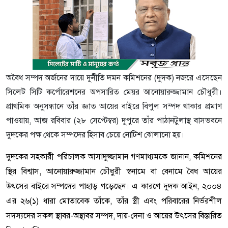
অবৈধ সম্পদ অর্জনের দায়ে দুর্নীতি দমন কমিশনের (দুদক) নজরে এসেছেন
সিলেট সিটি কর্পোরেশনের অপসারিত মেয়র আনোয়ারুজ্জামান চৌধুরী।
প্রাথমিক অনুসন্ধানে তাঁর জ্ঞাত আয়ের বাইরে বিপুল সম্পদ থাকার প্রমাণ
পাওয়ায়, আজ রবিবার (২৮ সেপ্টেম্বর) দুপুরে তাঁর পাঠানটুলাস্থ বাসভবনে
দুদকের পক্ষ থেকে সম্পদের হিসাব চেয়ে নোটিশ ঝোলানো হয়।
​দুদকের সহকারী পরিচালক আসাদুজ্জামান গণমাধ্যমকে জানান, কমিশনের
স্থির বিশ্বাস, আনোয়ারুজ্জামান চৌধুরী স্বনামে বা বেনামে বৈধ আয়ের
উৎসের বাইরে সম্পদের পাহাড় গড়েছেন। এ কারণে দুদক আইন, ২০০৪
এর ২৬(১) ধারা মোতাবেক তাঁকে, তাঁর স্ত্রী এবং পরিবারের নির্ভরশীল
সদস্যদের সকল স্থাবর-অস্থাবর সম্পদ, দায়-দেনা ও আয়ের উৎসের বিস্তারিত