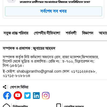
ব্যবহারে নারীদের অংশগ্রহণ বিষয়ক মতবিনিময় সভা
সর্বশেষ সব খবর
৮
টাঙ্গুয়ার হাওর অবৈধভাবে অনুপ্রবেশের দায়ে ৬ হাউসবোটে
কে জরিমানা
সবুজ প্রান্ত পরিবার
গোপনীয় নীতিমালা
শর্তবলী
বিজ্ঞাপন
আমাদে
৯
সেপ্টেম্বর থেকে সিলেট ওসমানী বিমানবন্দরে ফের বিদেশি
ফ্লাইট চালু করছে সালামএয়ার
সম্পাদক ও প্রকাশক : জুবায়ের আহমদ
১০
জকিগঞ্জে প্রাইম মিনিস্টার্স গোল্ডকাপ ফুটবল টুর্নামেন্ট
সম্পাদক কর্তৃক নিউ বর্নমালা অফসেড প্রেস, রাজা ম্যানশন,জিন্দাবাজার,
উপলক্ষে প্রস্তুতিমূলক সভা
সিলেট থেকে মুদ্রিত ও প্রকাশিত। রেজি নং : চ-৭০০, ডিক্লারেশন নং:
সিল-১৪৩/১৪।
ই-মেইল:
shabujprantho@gmail.com
ফোন: ০১৭১১২২৪৫৯৮,
১১
যশোরের স্কুলছাত্রীকে নিয়ে সিলেটে আত্মগোপন, মাজার
০১৭১৫-৮০৮৮০৪
গেট থেকে গ্রেফতার হবিগঞ্জের যুবক
সোশ্যাল মিডিয়া
১২
বালাউটে ফ্রি চক্ষু চিকিৎসা ক্যাম্প : প্রায় ৫ শত রোগী
পেলেন চিকিৎসাসেবা, ছানি অপারেশনের জন্য ১৬২ জন
নির্বাচিত