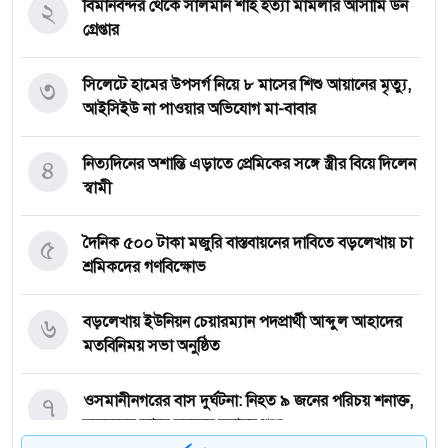
২
বিমানবন্দর থেকে সালমান শাহ হত্যা মামলার আসামি ডন
গ্রেপ্তার
৩
সিলেটে হামের উপসর্গ নিয়ে ৮ মাসের শিশু আয়ানের মৃত্যু,
আইসিইউ না পাওয়ার অভিযোগ মা-বাবার
৪
নিত্যদিনের অশান্তি এড়াতে প্রেমিকের সঙ্গে স্ত্রীর বিয়ে দিলেন
স্বামী
৫
দৈনিক ৫০০ টাকা মজুরি বাস্তবায়নের দাবিতে বড়লেখায় চা
শ্রমিকদের গণবিক্ষোভ
৬
বড়লেখায় ইউনিয়ন চেয়ারম্যান পদপ্রার্থী আব্দুল আহাদের
মতবিনিময় সভা অনুষ্ঠিত
৭
‎ওসমানীনগরের বাস দুর্ঘটনা: নিহত ৯ জনের পরিচয় শনাক্ত,
স্বজনদের কাছে মরদেহ হস্তান্তর শুরু