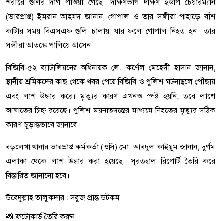
শরীরে গুলির দাগ পাওয়া গেছে। দক্ষিণভাগ দক্ষিণ ইউপি চেয়ারম্যান
(ভারপ্রাপ্ত) ইমরান আহমদ জানান, গোপাল ও তার সঙ্গীরা পাহাড়ে বাঁশ
কাটার সময় বিএসএফ গুলি চালায়, যার ফলে গোপাল নিহত হন। তার
সঙ্গীরা আতঙ্কে পালিয়ে আসেন।
বিজিবি-৫২ ব্যাটালিয়নের অধিনায়ক লে. কর্ণেল মেহেদী হাসান জানান,
স্থানীয় শ্রমিকদের কাছ থেকে খবর পেয়ে বিজিবি ও পুলিশ ঘটনাস্থলে পৌঁছায়
এবং লাশ উদ্ধার করে। মৃত্যুর কারণ এখনও স্পষ্ট হয়নি, তবে লাশে
আঘাতের চিহ্ন রয়েছে। পুলিশ ময়নাতদন্তের মাধ্যমে নিহতের মৃত্যুর সঠিক
কারণ চূড়ান্তভাবে জানাবে।
বড়লেখা থানার ভারপ্রাপ্ত কর্মকর্তা (ওসি) মো. আবদুল কাইয়ূম জানান, দুর্গম
এলাকা থেকে লাশ উদ্ধার করা হয়েছে। সুরতহাল রিপোর্ট তৈরি করে
বিস্তারিত জানানো হবে।
উবেদুল্লাহ তালুকদার : সবুজ প্রান্ত ডটকম
📸 ফটোকার্ড তৈরি করুন