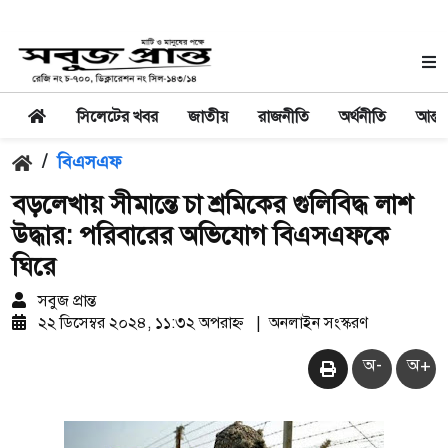
সিলেটের খবর
জাতীয়
রাজনীতি
অর্থনীতি
আন্তর
/
বিএসএফ
বড়লেখায় সীমান্তে চা শ্রমিকের গুলিবিদ্ধ লাশ
উদ্ধার: পরিবারের অভিযোগ বিএসএফকে
ঘিরে
সবুজ প্রান্ত
২২ ডিসেম্বর ২০২৪, ১১:৩২ অপরাহ্ন
|
অনলাইন সংস্করণ
অ-
অ+