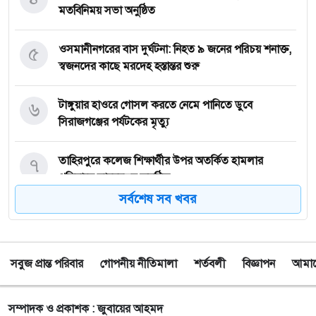
মতবিনিময় সভা অনুষ্ঠিত
৫
‎ওসমানীনগরের বাস দুর্ঘটনা: নিহত ৯ জনের পরিচয় শনাক্ত,
স্বজনদের কাছে মরদেহ হস্তান্তর শুরু
৬
টাঙ্গুয়ার হাওরে গোসল করতে নেমে পানিতে ডুবে
সিরাজগঞ্জের পর্যটকের মৃত্যু
৭
তাহিরপুরে কলেজ শিক্ষার্থীর উপর অতর্কিত হামলার
প্রতিবাদে মানববন্ধন অনুষ্ঠিত
সর্বশেষ সব খবর
৮
পাঁচ বন্ধু মিলে ঘুরতে এসেছিলেন সিলেট, কফিনবন্দি হয়ে
বাড়ি ফিরছেন সাইফুল
সবুজ প্রান্ত পরিবার
গোপনীয় নীতিমালা
শর্তবলী
বিজ্ঞাপন
আমাদে
৯
সিলেটে অনুষ্ঠান শেষে ফেরার পথে সড়ক দুর্ঘটনায় প্রাণ গেল
তরুণ শিল্পী পেহেলী ভৈরবীর
সম্পাদক ও প্রকাশক : জুবায়ের আহমদ