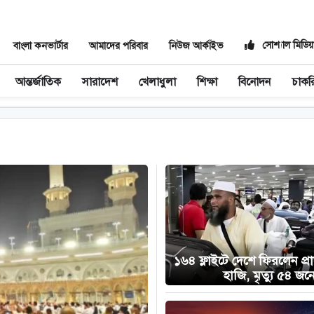
সোশ্যাল মিডিয়
বাংলা কনভার্টার
আমাদের পরিবার
নিউজ আর্কাইভ
আন্তর্জাতিক
সারাদেশ
খেলাধুলা
শিক্ষা
বিনোদন
চাকর
১৬৪ ফ্লাইটে দেশে ফিরলেন প্
হাজি, মৃত্যু ৫৪ জন