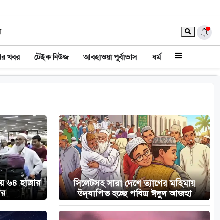
া
ির খবর
টেইক নিউজ
আবহাওয়া পূর্বাভাস
ধর্ম
রায় ৬৪ হাজার
সিলেটসহ সারা দেশে ত্যাগের মহিমায়
ের
উদ্‌যাপিত হচ্ছে পবিত্র ঈদুল আজহা