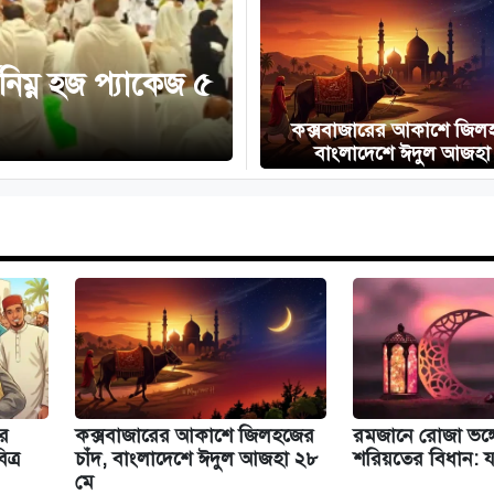
িম্ন হজ প্যাকেজ ৫
কক্সবাজারের আকাশে জিলহ
বাংলাদেশে ঈদুল আজহা
ের
কক্সবাজারের আকাশে জিলহজের
রমজানে রোজা ভঙ্
ত্র
চাঁদ, বাংলাদেশে ঈদুল আজহা ২৮
শরিয়তের বিধান: য
মে